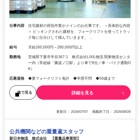
仕事内容
住宅建材の荷役作業がメインのお仕事です。 ＜具体的な内容
＞ ピッキングされた建材を、フォークリフトを使ってトラッ
ク毎に仕分けして積んでいきます。 …
給与
月給260,000円～280,000円以上
勤務地
茨城県下妻市半谷367-1 株式会社LIXIL物流 関東物流センタ
ー内（常総線「騰波ノ江駅」より車で9分／車・バイク通勤O
K）
応募資格
◆要フォークリフト免許 ◆学歴不問 ◆59歳まで
詳細を見る
後で見る
更新日： 2026/07/07 掲載終了日： 2026/08/28
公共機関などの重量鳶スタッフ
新日本物流 株式会社 【重量品事業部】