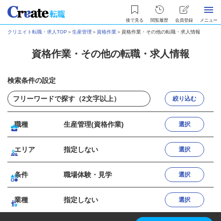
後で見る
閲覧履歴
会員登録
メニュー
クリエイト転職・求人TOP
＞
生産管理
＞
資格作業
＞
資格作業・その他の転職・求人情報
資格作業・その他の転職・求人情報
検索条件の設定
絞り込む
職種
生産管理(資格作業)
選択
エリア
指定しない
選択
条件
職場体験・見学
選択
業種
指定しない
選択