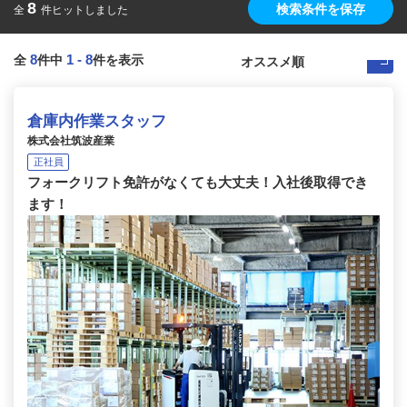
8
検索条件を保存
全
件ヒットしました
8
1
-
8
全
件中
件を表示
倉庫内作業スタッフ
株式会社筑波産業
正社員
フォークリフト免許がなくても大丈夫！入社後取得でき
ます！