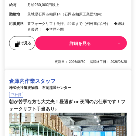
給与
月給260,000円以上
勤務地
茨城県石岡市柏原14（石岡市柏原工業団地内）
応募資格
要フォークリフト免許、59歳まで（例外事由1号） ◆経験
者優遇！ ◆学歴不問
詳細を見る
後で見る
更新日： 2026/06/30 掲載終了日： 2026/08/28
倉庫内作業スタッフ
株式会社筑波物流 石岡流通センター
正社員
朝が苦手な方も大丈夫！昼過ぎ or 夜間のお仕事です！フ
ォークリフト手当あり♪