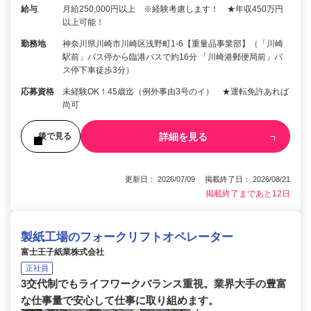
給与
月給250,000円以上 ※経験考慮します！ ★年収450万円
以上可能！
勤務地
神奈川県川崎市川崎区浅野町1-6【重量品事業部】（「川崎
駅前」バス停から臨港バスで約16分 「川崎港郵便局前」バ
ス停下車徒歩3分）
応募資格
未経験OK！45歳迄（例外事由3号のイ） ★運転免許あれば
尚可
詳細を見る
後で見る
更新日： 2026/07/09 掲載終了日： 2026/08/21
掲載終了まであと12日
製紙工場のフォークリフトオペレーター
富士王子紙業株式会社
正社員
3交代制でもライフワークバランス重視。業界大手の豊富
な仕事量で安心して仕事に取り組めます。