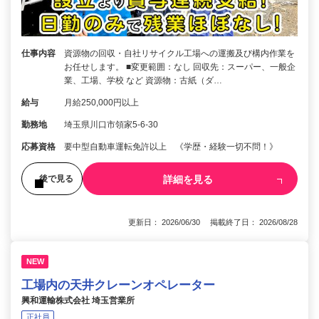
仕事内容
資源物の回収・自社リサイクル工場への運搬及び構内作業を
お任せします。 ■変更範囲：なし 回収先：スーパー、一般企
業、工場、学校 など 資源物：古紙（ダ…
給与
月給250,000円以上
勤務地
埼玉県川口市領家5-6-30
応募資格
要中型自動車運転免許以上 《学歴・経験一切不問！》
詳細を見る
後で見る
更新日： 2026/06/30 掲載終了日： 2026/08/28
NEW
工場内の天井クレーンオペレーター
興和運輸株式会社 埼玉営業所
正社員