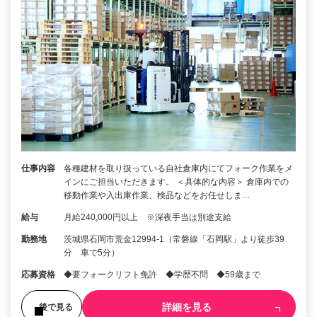
仕事内容
各種建材を取り扱っている自社倉庫内にてフォーク作業をメ
インにご担当いただきます。 ＜具体的な内容＞ 倉庫内での
移動作業や入出庫作業、検品などをお任せしま…
給与
月給240,000円以上 ※深夜手当は別途支給
勤務地
茨城県石岡市荒金12994-1（常磐線「石岡駅」より徒歩39
分 車で5分）
応募資格
◆要フォークリフト免許 ◆学歴不問 ◆59歳まで
詳細を見る
後で見る