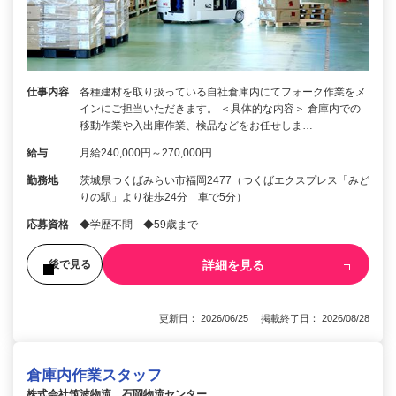
仕事内容
各種建材を取り扱っている自社倉庫内にてフォーク作業をメ
インにご担当いただきます。 ＜具体的な内容＞ 倉庫内での
移動作業や入出庫作業、検品などをお任せしま…
給与
月給240,000円～270,000円
勤務地
茨城県つくばみらい市福岡2477（つくばエクスプレス「みど
りの駅」より徒歩24分 車で5分）
応募資格
◆学歴不問 ◆59歳まで
詳細を見る
後で見る
更新日： 2026/06/25 掲載終了日： 2026/08/28
倉庫内作業スタッフ
株式会社筑波物流 石岡物流センター