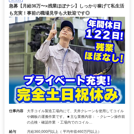
急募【月給36万〜×残業ほぼナシ】しっかり稼げて私生活
も充実！事前の職場見学も大歓迎です◎
仕事内容
大手コイル製造工場内にて、天井クレーンを使用してコイル
や鋼板の運搬作業です。 ■ 主な業務内容： ・クレーン操作前
の点検・確認作業 ・工場内でのコイル…
給与
月給360,000円以上（ 平均年収460万円以上）