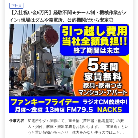
正社員
【入社祝い金5万円】経験不問★チーム制・機械作業がメ
イン♪現場はダムや発電所、公的機関だから安定◎
仕事内容
変電所やダム関係にて、重量物（変圧器・配電盤等）の搬
入・据付、解体・搬出業務をお願いします。 『重量鳶』とい
うと重い荷物があったり、体力をかなり使うのでは…と…