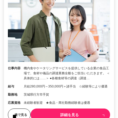
仕事内容
機内食やケータリングサービスを提供している企業の食品工
場で、食材や備品の調達業務全般をご担当いただきます。 ＜
具体的には……＞ ●各種食材等の調達（調達…
給与
月給280,000円～350,000円＋諸手当 ☆経験等により優遇
勤務地
茨城県行方市手賀
応募資格
未経験者歓迎 ★食品・商社勤務経験者は優遇
詳細を見る
後で見る