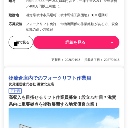
給与
月給220,000円〜300,000円以上（一律手当込み） ☆年収例
／400万円以上可能（…
勤務地
滋賀県草津市馬場町（草津馬場工業団地）★車通勤可
応募資格
フォークリフト免許 ☆物流関係の作業経験がある方、安全
意識の高い方歓迎
詳細を見る
後で見る
更新日： 2026/04/13 掲載終了日： 2027/04/16
物流倉庫内でのフォークリフト作業員
伏見運送株式会社 滋賀北支店
正社員
高収入も目指せるリフト作業員募集！設立73年目＊滋賀
県内に重要拠点を複数展開する地元優良企業！