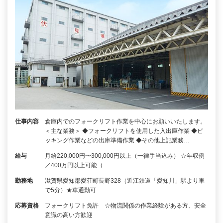
仕事内容
倉庫内でのフォークリフト作業を中心にお願いいたします。
＜主な業務＞ ◆フォークリフトを使用した入出庫作業 ◆ピ
ッキング作業などの出庫準備作業 ◆その他上記業務…
給与
月給220,000円〜300,000円以上（一律手当込み） ☆年収例
／400万円以上可能（…
勤務地
滋賀県愛知郡愛荘町長野328（近江鉄道「愛知川」駅より車
で5分）★車通勤可
応募資格
フォークリフト免許 ☆物流関係の作業経験がある方、安全
意識の高い方歓迎