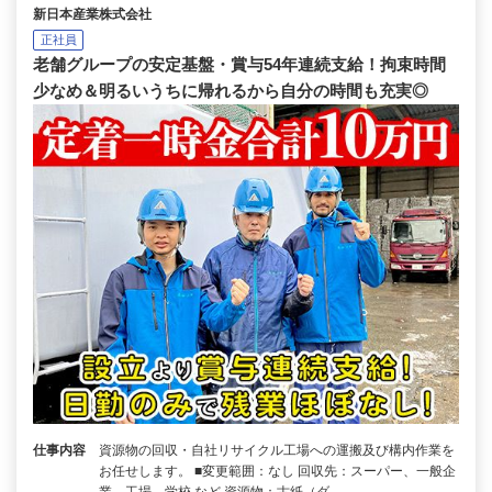
新日本産業株式会社
正社員
老舗グループの安定基盤・賞与54年連続支給！拘束時間
少なめ＆明るいうちに帰れるから自分の時間も充実◎
仕事内容
資源物の回収・自社リサイクル工場への運搬及び構内作業を
お任せします。 ■変更範囲：なし 回収先：スーパー、一般企
業、工場、学校 など 資源物：古紙（ダ…