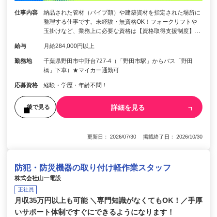
仕事内容
納品された管材（パイプ類）や建築資材を指定された場所に
整理する仕事です。未経験・無資格OK！フォークリフトや
玉掛けなど、業務上に必要な資格は【資格取得支援制度】…
給与
月給284,000円以上
勤務地
千葉県野田市中野台727-4（「野田市駅」からバス「野田
橋」下車）★マイカー通勤可
応募資格
経験・学歴・年齢不問！
詳細を見る
後で見る
更新日： 2026/07/30 掲載終了日： 2026/10/30
防犯・防災機器の取り付け軽作業スタッフ
株式会社山一電設
正社員
月収35万円以上も可能 ＼専門知識がなくてもOK！／手厚
いサポート体制ですぐにできるようになります！