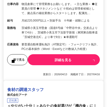
仕事内容
物流倉庫にて管理業務をお願いします。 ＜主な業務＞ ◆従
業員の管理 ◆マネジメントなど ※初めは管理者候補とし
て、拠点長の補佐業務からスタートします。配属先…
給与
月給220,000円以上＋別途手当 ※年齢・経験による
勤務地
茨城県小美玉市堅倉（国道6号線「中野谷中央」交差点より
車で4分）、茨城県小美玉市下吉影字新堀（東関東自動車道
「茨城空港北IC」より車で8分）★車通勤可
応募資格
要普通自動車運転免許（AT限定可）・フォークリフト免許、
PCの基本操作（Word・Excelなどの数値入力程度）
詳細を見る
後で見る
更新日： 2026/04/13 掲載終了日： 2027/04/16
食材の調達スタッフ
株式会社アーチ
正社員
＜やりがい十分！＞あなたの食材選びが「機内食」に！