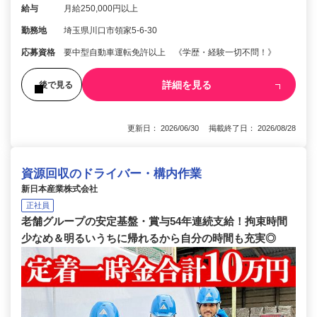
給与
月給250,000円以上
勤務地
埼玉県川口市領家5-6-30
応募資格
要中型自動車運転免許以上 《学歴・経験一切不問！》
詳細を見る
後で見る
更新日： 2026/06/30 掲載終了日： 2026/08/28
資源回収のドライバー・構内作業
新日本産業株式会社
正社員
老舗グループの安定基盤・賞与54年連続支給！拘束時間
少なめ＆明るいうちに帰れるから自分の時間も充実◎