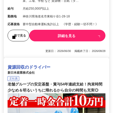
業、工場、学校 など 資源物：古紙（ダ…
給与
月給250,000円以上
勤務地
神奈川県海老名市東柏ケ谷1-28-18
応募資格
要中型自動車運転免許以上 《学歴・経験一切不問！》
詳細を見る
後で見る
更新日： 2026/06/30 掲載終了日： 2026/08/28
資源回収のドライバー
新日本産業株式会社
正社員
老舗グループの安定基盤・賞与54年連続支給！拘束時間
少なめ＆明るいうちに帰れるから自分の時間も充実◎