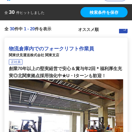
30
検索条件を保存
全
件ヒットしました
30
1
-
20
全
件中
件を表示
物流倉庫内でのフォークリフト作業員
関東伏見運送株式会社 関東支店
正社員
創業70年以上の堅実経営で安心＆賞与年2回＊福利厚生充
実◎北関東拠点採用強化中★U・Iターンも歓迎！