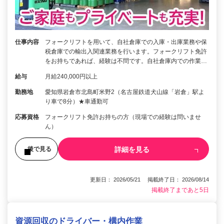
仕事内容
フォークリフトを用いて、自社倉庫での入庫・出庫業務や保
税倉庫での輸出入関連業務を行います。フォークリフト免許
をお持ちであれば、経験は不問です。自社倉庫内での作業…
給与
月給240,000円以上
勤務地
愛知県岩倉市北島町米野2（名古屋鉄道犬山線「岩倉」駅よ
り車で8分）★車通勤可
応募資格
フォークリフト免許お持ちの方（現場での経験は問いませ
ん）
詳細を見る
後で見る
更新日： 2026/05/21 掲載終了日： 2026/08/14
掲載終了まであと5日
資源回収のドライバー・構内作業