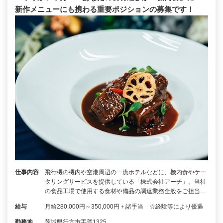
新作メニューにも携わる重要ポジションの募集です！
仕事内容
飛行機の機内や空港周辺の一流ホテルなどに、機内食やケー
タリングサービスを提供している「株式会社アーチ」。当社
の食品工場で使用する食材や備品の調達業務全般をご担当…
給与
月給280,000円～350,000円＋諸手当 ☆経験等により優遇
勤務地
茨城県行方市手賀1325