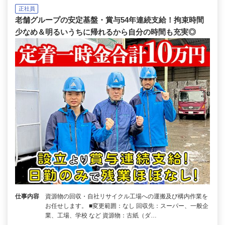
正社員
老舗グループの安定基盤・賞与54年連続支給！拘束時間
少なめ＆明るいうちに帰れるから自分の時間も充実◎
仕事内容
資源物の回収・自社リサイクル工場への運搬及び構内作業を
お任せします。 ■変更範囲：なし 回収先：スーパー、一般企
業、工場、学校 など 資源物：古紙（ダ…