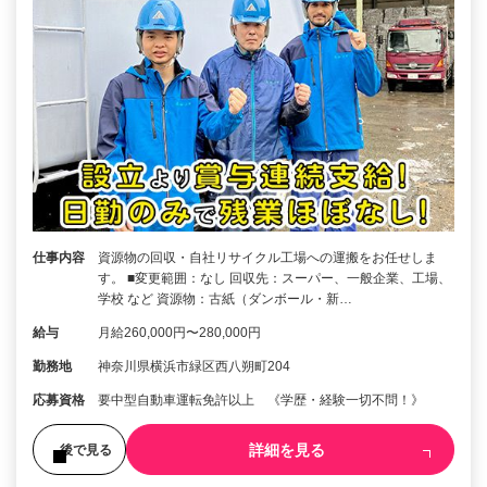
仕事内容
資源物の回収・自社リサイクル工場への運搬をお任せしま
す。 ■変更範囲：なし 回収先：スーパー、一般企業、工場、
学校 など 資源物：古紙（ダンボール・新…
給与
月給260,000円〜280,000円
勤務地
神奈川県横浜市緑区西八朔町204
応募資格
要中型自動車運転免許以上 《学歴・経験一切不問！》
詳細を見る
後で見る