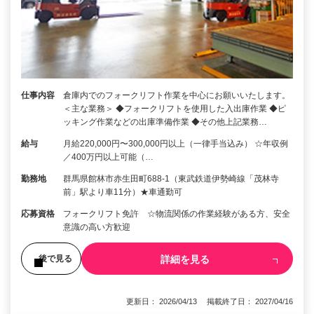
仕事内容
倉庫内でのフォークリフト作業を中心にお願いいたします。
＜主な業務＞ ◆フォークリフトを使用した入出庫作業 ◆ピ
ッキング作業などの出庫準備作業 ◆その他上記業務…
給与
月給220,000円〜300,000円以上（一律手当込み） ☆年収例
／400万円以上可能（…
勤務地
群馬県館林市赤生田町688-1（東武鉄道伊勢崎線「茂林寺
前」駅より車11分）★車通勤可
応募資格
フォークリフト免許 ☆物流関係の作業経験がある方、安全
意識の高い方歓迎
詳細を見る
後で見る
更新日： 2026/04/13 掲載終了日： 2027/04/16