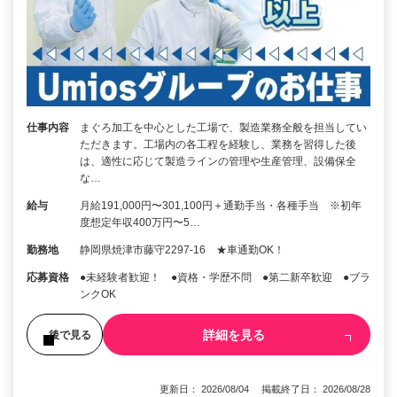
仕事内容
まぐろ加工を中心とした工場で、製造業務全般を担当してい
ただきます。工場内の各工程を経験し、業務を習得した後
は、適性に応じて製造ラインの管理や生産管理、設備保全
な…
給与
月給191,000円〜301,100円＋通勤手当・各種手当 ※初年
度想定年収400万円〜5…
勤務地
静岡県焼津市藤守2297-16 ★車通勤OK！
応募資格
●未経験者歓迎！ ●資格・学歴不問 ●第二新卒歓迎 ●ブラ
ンクOK
詳細を見る
後で見る
更新日： 2026/08/04 掲載終了日： 2026/08/28