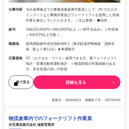
仕事内容
当社倉庫拠点での事務員兼倉庫作業員として、PCでの入力
インプットなど事務作業及びフォークリフトを使用した現場
作業を兼任していただきます。 ＜主な業務＞ ◆請求…
給与
月給220,000円〜300,000円以上（一律手当込み） ☆年収例
／400万円以上可能（…
勤務地
群馬県館林市赤生田町688-1（東武鉄道伊勢崎線「茂林寺
前」駅より車11分）★車通勤可
応募資格
PC（エクセル・ワード）使用できる方、要フォークリフト
免許・普通自動車運転免許 ☆物流関係の作業経験がある
方、安全意識の高い方歓迎
詳細を見る
後で見る
更新日： 2026/04/13 掲載終了日： 2027/04/16
物流倉庫内でのフォークリフト作業員
伏見運送株式会社 滋賀営業所