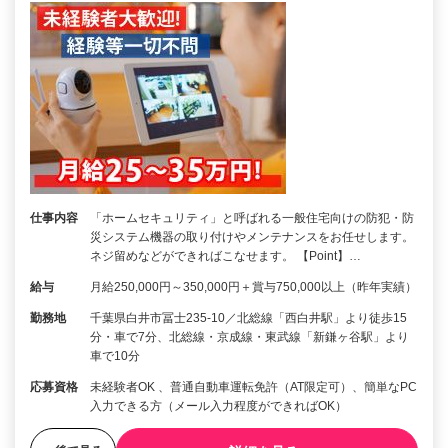
仕事内容
「ホームセキュリティ」と呼ばれる一般住宅向けの防犯・防
災システム機器の取り付けやメンテナンスをお任せします。
ネジ留めなどができればこなせます。 【Point】…
給与
月給250,000円～350,000円＋賞与750,000以上（昨年実績）
勤務地
千葉県白井市冨士235-10／北総線「西白井駅」より徒歩15
分・車で7分、北総線・京成線・東武線「新鎌ヶ谷駅」より
車で10分
応募資格
未経験者OK 、普通自動車運転免許（AT限定可）、簡単なPC
入力できる方（メール入力程度ができればOK）