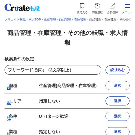
後で見る
閲覧履歴
会員登録
メニュー
クリエイト転職・求人TOP
＞
生産管理
＞
商品管理・在庫管理
＞
商品管理・在庫管理・その他の転
商品管理・在庫管理・その他の転職・求人情
報
検索条件の設定
絞り込む
職種
生産管理(商品管理・在庫管理)
選択
エリア
指定しない
選択
条件
U・Iターン歓迎
選択
業種
指定しない
選択