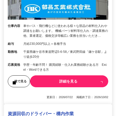
仕事内容
車やバス・飛行機などに使われる様々な部品の材料仕入れや
調達をお願いします。 機械パーツ材料等仕入れ・調達業務の
他、業者選定、価格交渉等幅広い業務を担当いただき…
給与
月給230,000円以上＋各種手当
勤務地
千葉県鎌ケ谷市東道野辺5-6-58／東武野田線「鎌ケ谷駅」よ
り徒歩20分
応募資格
学歴・年齢不問！ 購買経験・仕入れ業務経験がある方 Exc
el・Wordできる方
詳細を見る
後で見る
更新日： 2026/07/22 掲載終了日： 2026/10/02
資源回収のドライバー・構内作業