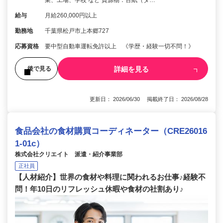
給与
月給260,000円以上
勤務地
千葉県松戸市上本郷727
応募資格
要中型自動車運転免許以上 《学歴・経験一切不問！》
詳細を見る
後で見る
更新日： 2026/06/30 掲載終了日： 2026/08/28
食品会社の食材購買コーディネーター（CRE26016
1-01c）
株式会社クリエイト 派遣・紹介事業部
正社員
【人材紹介】世界の食材や料理に関われるお仕事♪経験不
問！年10日のリフレッシュ休暇や食材の社割あり♪