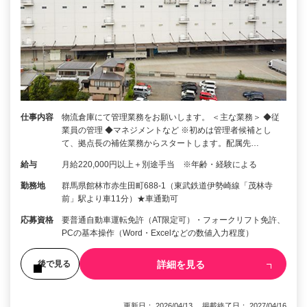
仕事内容
物流倉庫にて管理業務をお願いします。 ＜主な業務＞ ◆従
業員の管理 ◆マネジメントなど ※初めは管理者候補とし
て、拠点長の補佐業務からスタートします。配属先…
給与
月給220,000円以上＋別途手当 ※年齢・経験による
勤務地
群馬県館林市赤生田町688-1（東武鉄道伊勢崎線「茂林寺
前」駅より車11分）★車通勤可
応募資格
要普通自動車運転免許（AT限定可）・フォークリフト免許、
PCの基本操作（Word・Excelなどの数値入力程度）
詳細を見る
後で見る
更新日： 2026/04/13 掲載終了日： 2027/04/16