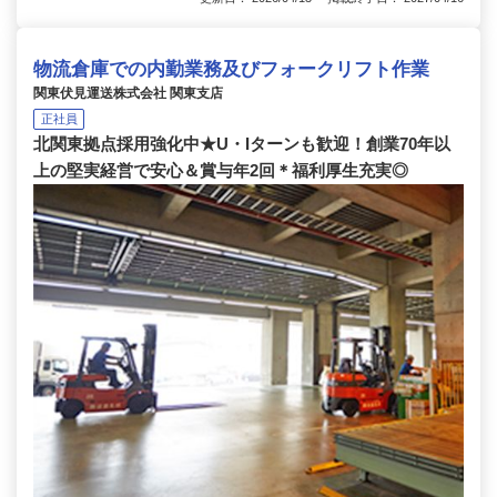
物流倉庫での内勤業務及びフォークリフト作業
関東伏見運送株式会社 関東支店
正社員
北関東拠点採用強化中★U・Iターンも歓迎！創業70年以
上の堅実経営で安心＆賞与年2回＊福利厚生充実◎