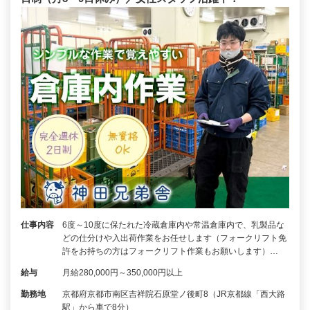
仕事内容
6度～10度に保たれた冷蔵倉庫内や常温倉庫内で、乳製品な
どの仕分けや入出荷作業をお任せします（フォークリフト免
許をお持ちの方はフォークリフト作業もお願いします）…
給与
月給280,000円～350,000円以上
勤務地
京都府京都市南区吉祥院石原堂ノ後町8（JR京都線「西大路
駅」から車で8分）