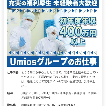
仕事内容
まぐろ加工を中心とした工場で、製造業務全般を担当してい
ただきます。工場内の各工程を経験し、業務を習得した後
は、適性に応じて製造ラインの管理や生産管理、設備保全
な…
給与
月給191,000円〜301,100円＋通勤手当・各種手当 ※初年
度想定年収400万円〜5…
勤務地
静岡県焼津市藤守2297-16 ★車通勤OK！