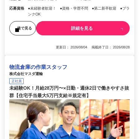
応募資格
●未経験者歓迎！ ●資格・学歴不問 ●第二新卒歓迎 ●ブラ
ンクOK
詳細を見る
後で見る
更新日： 2026/08/04 掲載終了日： 2026/08/28
物流倉庫の作業スタッフ
株式会社マスダ運輸
正社員
未経験OK！月給28万円〜×日勤・週休2日で働きやすさ抜
群【住宅手当最大5万円支給※規定有】