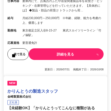
仕事内容
倉庫内にて、お風呂のふたや浴室関連製品等を荷受け・ピッ
キング・在庫管理などを行っていただきます。 【具体的に
は】 ◆製品・部品の荷受け トラックから荷…
給与
月給230,000円～250,000円 ※年齢、経験、能力を考慮の
上、優遇します
勤務地
東京都足立区入谷8-15-27 東武スカイツリーライン「竹
ノ塚駅」
応募資格
要普通免許
詳細を見る
後で見る
更新日： 2026/07/31 掲載終了日： 2026/10/08
NEW
かりんとうの製造スタッフ
金崎製菓株式会社
正社員
【未経験OK】「かりんとうってこんなに種類がある