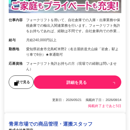
仕事内容
フォークリフトを用いて、自社倉庫での入庫・出庫業務や保
税倉庫での輸出入関連業務を行います。フォークリフト免許
をお持ちであれば、経験は不問です。自社倉庫内での作業…
給与
月給240,000円以上
勤務地
愛知県岩倉市北島町米野2（名古屋鉄道犬山線「岩倉」駅よ
り車で8分）★車通勤可
応募資格
フォークリフト免許お持ちの方（現場での経験は問いませ
ん）
詳細を見る
後で見る
更新日： 2026/05/21 掲載終了日： 2026/08/14
掲載終了まであと5日
青果市場での商品管理・運搬スタッフ