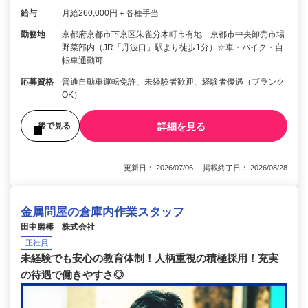
給与
月給260,000円＋各種手当
勤務地
京都府京都市下京区朱雀分木町市有地 京都市中央卸売市場
野菜部内（JR「丹波口」駅より徒歩1分）☆車・バイク・自
転車通勤可
応募資格
普通自動車運転免許、未経験者歓迎、経験者優遇（ブランク
OK）
詳細を見る
後で見る
更新日： 2026/07/06 掲載終了日： 2026/08/28
金属問屋の倉庫内作業スタッフ
田中磨棒 株式会社
正社員
未経験でも安心の教育体制！人柄重視の積極採用！充実
の待遇で働きやすさ◎