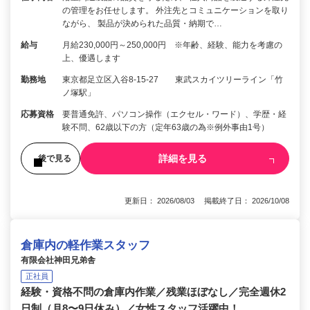
の管理をお任せします。 外注先とコミュニケーションを取り
ながら、 製品が決められた品質・納期で…
給与
月給230,000円～250,000円 ※年齢、経験、能力を考慮の
上、優遇します
勤務地
東京都足立区入谷8-15-27 東武スカイツリーライン「竹
ノ塚駅」
応募資格
要普通免許、パソコン操作（エクセル・ワード）、学歴・経
験不問、62歳以下の方（定年63歳の為※例外事由1号）
詳細を見る
後で見る
更新日： 2026/08/03 掲載終了日： 2026/10/08
倉庫内の軽作業スタッフ
有限会社神田兄弟舎
正社員
経験・資格不問の倉庫内作業／残業ほぼなし／完全週休2
日制（月8〜9日休み）／女性スタッフ活躍中！