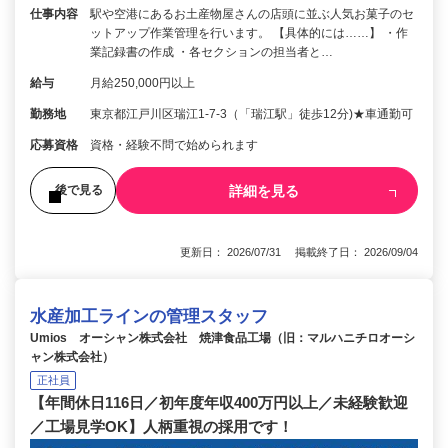
仕事内容
駅や空港にあるお土産物屋さんの店頭に並ぶ人気お菓子のセ
ットアップ作業管理を行います。 【具体的には……】 ・作
業記録書の作成 ・各セクションの担当者と…
給与
月給250,000円以上
勤務地
東京都江戸川区瑞江1-7-3（「瑞江駅」徒歩12分)★車通勤可
応募資格
資格・経験不問で始められます
詳細を見る
後で見る
更新日： 2026/07/31 掲載終了日： 2026/09/04
水産加工ラインの管理スタッフ
Umios オーシャン株式会社 焼津食品工場（旧：マルハニチロオーシ
ャン株式会社）
正社員
【年間休日116日／初年度年収400万円以上／未経験歓迎
／工場見学OK】人柄重視の採用です！