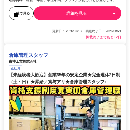
応募資格
経験、年齢、学歴不問、ブランクがある方も歓迎します。
詳細を見る
後で見る
更新日： 2026/07/13 掲載終了日： 2026/08/21
掲載終了まであと12日
倉庫管理スタッフ
東神工業株式会社
正社員
【未経験者大歓迎】創業65年の安定企業★完全週休2日制
（土・日）★昇給／賞与アリ★倉庫管理スタッフ♪