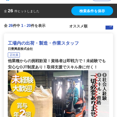
26
検索条件を保存
全
件ヒットしました
26
1
-
20
全
件中
件を表示
工場内の出荷・製造・作業スタッフ
日豊興産株式会社
正社員
他業種からの挑戦歓迎！資格者は即戦力で！未経験でも
安心なOJT制度あり！取得支援でスキル身に付く！