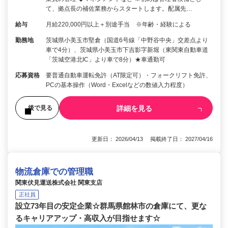
て、拠点長の補佐業務からスタートします。配属先…
給与
月給220,000円以上＋別途手当 ※年齢・経験による
勤務地
茨城県小美玉市堅倉（国道6号線「中野谷中央」交差点より
車で4分）、茨城県小美玉市下吉影字新堀（東関東自動車道
「茨城空港北IC」より車で8分）★車通勤可
応募資格
要普通自動車運転免許（AT限定可）・フォークリフト免許、
PCの基本操作（Word・Excelなどの数値入力程度）
詳細を見る
後で見る
更新日： 2026/04/13 掲載終了日： 2027/04/16
物流倉庫での管理職
関東伏見運送株式会社 関東支店
正社員
設立73年目の安定企業☆群馬県館林市の倉庫にて、更な
るキャリアアップ・高収入が目指せます☆