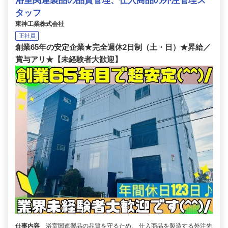
浴室関連製品の品質管理、仕入商品の外注管理ス
タッフ
東神工業株式会社
正社員
創業65年の安定企業★完全週休2日制（土・日）★昇給／
賞与アリ★【未経験者大歓迎】
仕事内容
浴室関連製品の品質を守るため、 仕入商品を製造する外注先