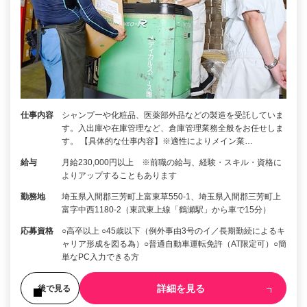
仕事内容
シャンプーや化粧品、医薬部外品などの製造を受託していま
す。入出庫や在庫管理など、倉庫管理業務全般をお任せしま
す。 【具体的な仕事内容】※適性によりメイン業…
給与
月給230,000円以上 ※前職の給与、経験・スキル・資格に
よりアップすることもあります
勤務地
埼玉県入間郡三芳町上富東草550-1、埼玉県入間郡三芳町上
富字中西1180-2（東武東上線「鶴瀬駅」から車で15分）
応募資格
○高卒以上 ○45歳以下（例外事由3号のイ／長期勤続によるキ
ャリア形成を図る為）○普通自動車運転免許（AT限定可）○簡
単なPC入力できる方
詳細を見る
後で見る