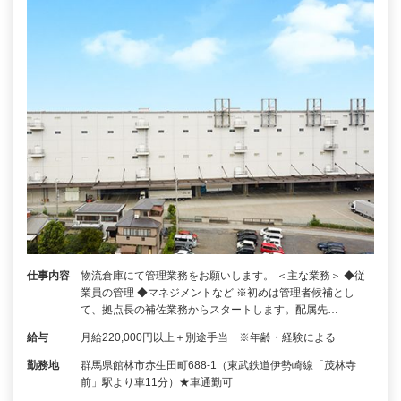
仕事内容
物流倉庫にて管理業務をお願いします。 ＜主な業務＞ ◆従
業員の管理 ◆マネジメントなど ※初めは管理者候補とし
て、拠点長の補佐業務からスタートします。配属先…
給与
月給220,000円以上＋別途手当 ※年齢・経験による
勤務地
群馬県館林市赤生田町688-1（東武鉄道伊勢崎線「茂林寺
前」駅より車11分）★車通勤可