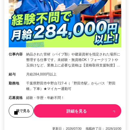
仕事内容
納品された管材（パイプ類）や建築資材を指定された場所に
整理する仕事です。未経験・無資格OK！フォークリフトや
玉掛けなど、業務上に必要な資格は【資格取得支援制度】…
給与
月給284,000円以上
勤務地
千葉県野田市中野台727-4（「野田市駅」からバス「野田
橋」下車）★マイカー通勤可
応募資格
経験・学歴・年齢不問！
詳細を見る
後で見る
更新日： 2026/07/30 掲載終了日： 2026/10/30