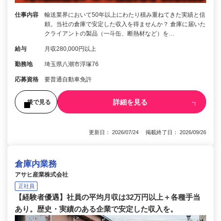
仕事内容
輸送業界において50年以上にわたり積み重ねてきた実績と信
頼。当社の倉庫で安定した収入を得ませんか？ 倉庫に届いた
クライアントの製品（一斗缶、断熱材など）を…
給与
月収280,000円以上
勤務地
埼玉県八潮市浮塚76
応募資格
要普通自動車免許
詳細を見る
後で見る
更新日： 2026/07/24 掲載終了日： 2026/09/26
倉庫内業務
アサヒ産業株式会社
正社員
【経験者優遇】社員の平均月収は32万円以上＋各種手当
あり。歴史・実績のある企業で安定した収入を。