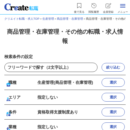
後で見る
閲覧履歴
会員登録
メニュー
クリエイト転職・求人TOP
＞
生産管理
＞
商品管理・在庫管理
＞
商品管理・在庫管理・その他の転
商品管理・在庫管理・その他の転職・求人情
報
検索条件の設定
絞り込む
職種
生産管理(商品管理・在庫管理)
選択
エリア
指定しない
選択
条件
資格取得支援制度あり
選択
業種
指定しない
選択