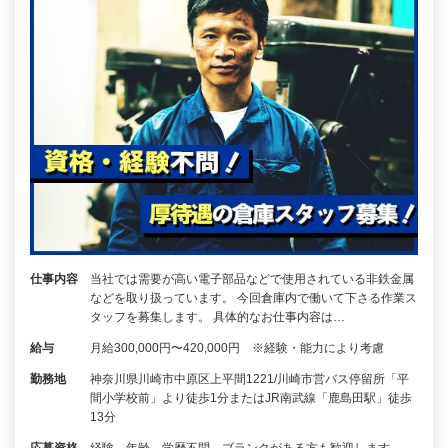
仕事内容
当社では需要が高い電子部品などで使用されている非鉄金属
などを取り扱っています。 今回倉庫内で働いて下さる作業ス
タッフを募集します。 具体的なお仕事内容は…
給与
月給300,000円〜420,000円 ※経験・能力により考慮
勤務地
神奈川県川崎市中原区上平間1221/川崎市営バス停留所「平
間小学校前」より徒歩1分またはJR南武線「鹿島田駅」徒歩
13分