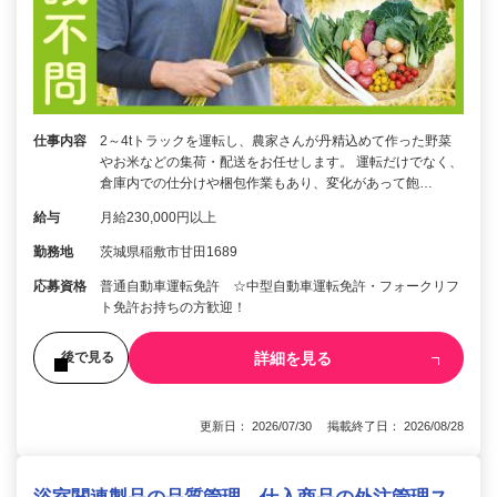
仕事内容
2～4tトラックを運転し、農家さんが丹精込めて作った野菜
やお米などの集荷・配送をお任せします。 運転だけでなく、
倉庫内での仕分けや梱包作業もあり、変化があって飽…
給与
月給230,000円以上
勤務地
茨城県稲敷市甘田1689
応募資格
普通自動車運転免許 ☆中型自動車運転免許・フォークリフ
ト免許お持ちの方歓迎！
詳細を見る
後で見る
更新日： 2026/07/30 掲載終了日： 2026/08/28