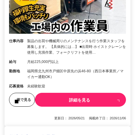
仕事内容
製品の出荷や機械周りのメンテナンスを行う作業スタッフを
募集します。 【具体的には…】 ■出荷時 ホイストクレーンを
使用し充填作業、フォークリフトを使用…
給与
月給225,000円以上
勤務地
福岡県北九州市戸畑区中原先の浜46-80（西日本事業所／マ
イカー通勤OK）
応募資格
未経験歓迎
詳細を見る
後で見る
更新日： 2026/05/21 掲載終了日： 2026/11/06