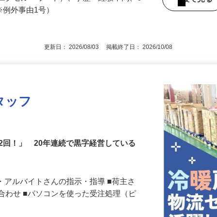
27 東武スカイツリーライン「竹ノ塚駅」
エクセル・ワード）、学歴・経験不問、6
後で見
為※例外事由1号）
更新日： 2026/08/03 掲載終了日： 2026/10/08
タッフ
年2回！」 20年連続で黒字経営している
ト・アルバイトさんの指示・指導 ■荷主さ