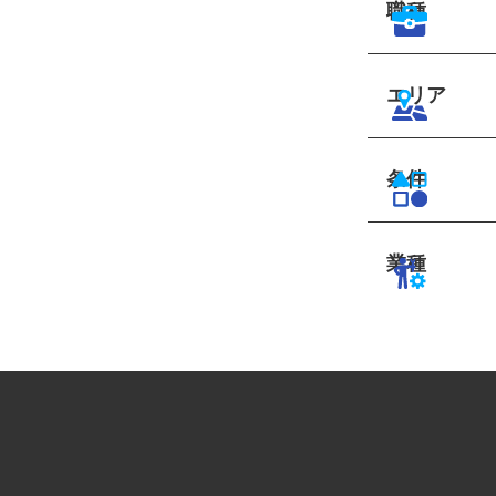
職種
エリア
条件
業種