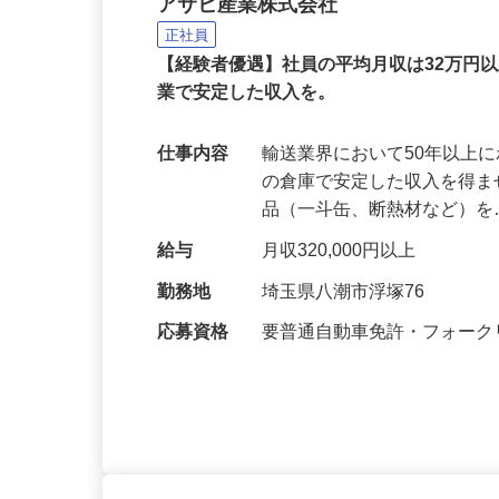
倉庫内業務
アサヒ産業株式会社
正社員
【経験者優遇】社員の平均月収は32万円
業で安定した収入を。
仕事内容
輸送業界において50年以上
の倉庫で安定した収入を得ま
品（一斗缶、断熱材など）
給与
月収320,000円以上
勤務地
埼玉県八潮市浮塚76
応募資格
要普通自動車免許・フォー