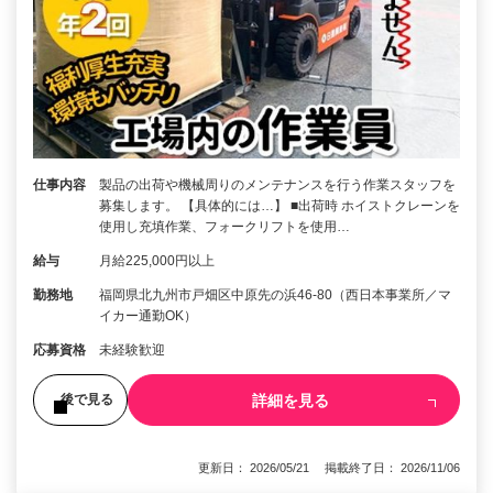
仕事内容
製品の出荷や機械周りのメンテナンスを行う作業スタッフを
募集します。 【具体的には…】 ■出荷時 ホイストクレーンを
使用し充填作業、フォークリフトを使用…
給与
月給225,000円以上
勤務地
福岡県北九州市戸畑区中原先の浜46-80（西日本事業所／マ
イカー通勤OK）
応募資格
未経験歓迎
詳細を見る
後で見る
更新日： 2026/05/21 掲載終了日： 2026/11/06