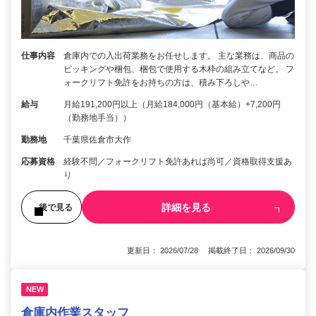
仕事内容
倉庫内での入出荷業務をお任せします。 主な業務は、商品の
ピッキングや梱包、梱包で使用する木枠の組み立てなど。 フ
ォークリフト免許をお持ちの方は、積み下ろしや…
給与
月給191,200円以上（月給184,000円（基本給）+7,200円
（勤務地手当））
勤務地
千葉県佐倉市大作
応募資格
経験不問／フォークリフト免許あれば尚可／資格取得支援あ
り
詳細を見る
後で見る
更新日： 2026/07/28 掲載終了日： 2026/09/30
NEW
倉庫内作業スタッフ