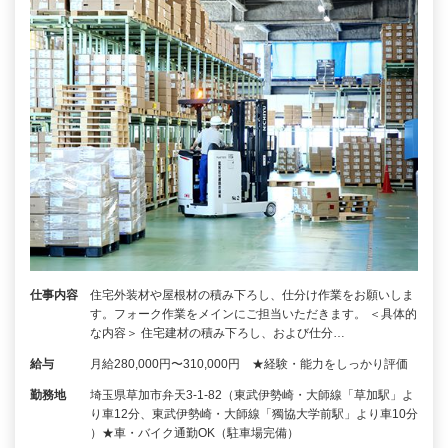
仕事内容
住宅外装材や屋根材の積み下ろし、仕分け作業をお願いしま
す。フォーク作業をメインにご担当いただきます。 ＜具体的
な内容＞ 住宅建材の積み下ろし、および仕分…
給与
月給280,000円〜310,000円 ★経験・能力をしっかり評価
勤務地
埼玉県草加市弁天3-1-82（東武伊勢崎・大師線「草加駅」よ
り車12分、東武伊勢崎・大師線「獨協大学前駅」より車10分
）★車・バイク通勤OK（駐車場完備）