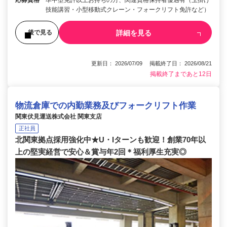
技能講習・小型移動式クレーン・フォークリフト免許など）
詳細を見る
後で見る
更新日： 2026/07/09 掲載終了日： 2026/08/21
掲載終了まであと12日
物流倉庫での内勤業務及びフォークリフト作業
関東伏見運送株式会社 関東支店
正社員
北関東拠点採用強化中★U・Iターンも歓迎！創業70年以
上の堅実経営で安心＆賞与年2回＊福利厚生充実◎