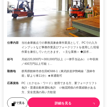
仕事内容
当社倉庫拠点での事務員兼倉庫作業員として、PCでの入力
インプットなど事務作業及びフォークリフトを使用した現場
作業を兼任していただきます。 ＜主な業務＞ ◆請求…
給与
月給220,000円〜300,000円以上（一律手当込み） ☆年収例
／400万円以上可能（…
勤務地
群馬県館林市赤生田町688-1（東武鉄道伊勢崎線「茂林寺
前」駅より車11分）★車通勤可
応募資格
PC（エクセル・ワード）使用できる方、要フォークリフト
免許・普通自動車運転免許 ☆物流関係の作業経験がある
方、安全意識の高い方歓迎
詳細を見る
後で見る