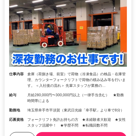
仕事内容
倉庫（荷捌き場、前室）で荷物（冷凍食品）の検品・在庫管
理、カウンターフォークリフトで荷物の積み込み等を行いま
す。 ＜入社後の流れ＞ 先輩スタッフが業務の…
給与
月給280,000円〜300,000円以上（一律手当含む） ★勤務
時間帯による
勤務地
埼玉県幸手市平須賀（東武日光線「幸手駅」より車で8分）
応募資格
フォークリフト免許お持ちの方 ★未経験者大歓迎 ★女性
スタッフ活躍中！ ★学歴不問 ★転職回数不問