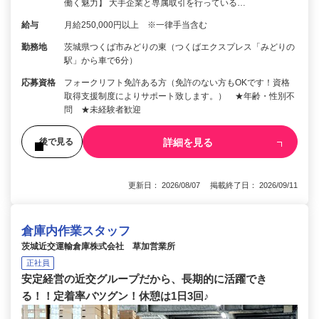
働く魅力】 大手企業と専属取引を行っている…
給与
月給250,000円以上 ※一律手当含む
勤務地
茨城県つくば市みどりの東（つくばエクスプレス「みどりの
駅」から車で6分）
応募資格
フォークリフト免許ある方（免許のない方もOKです！資格
取得支援制度によりサポート致します。） ★年齢・性別不
問 ★未経験者歓迎
詳細を見る
後で見る
更新日： 2026/08/07 掲載終了日： 2026/09/11
倉庫内作業スタッフ
茨城近交運輸倉庫株式会社 草加営業所
正社員
安定経営の近交グループだから、長期的に活躍でき
る！！定着率バツグン！休憩は1日3回♪