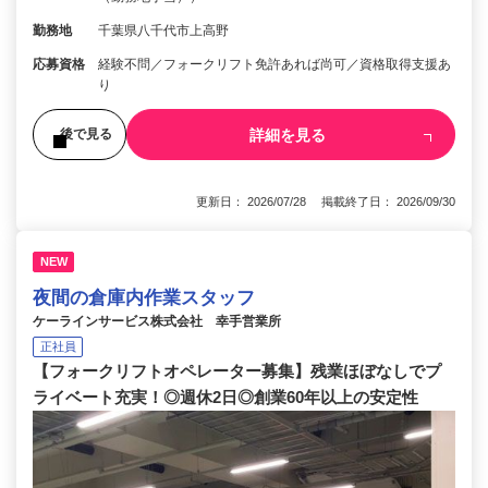
勤務地
千葉県八千代市上高野
応募資格
経験不問／フォークリフト免許あれば尚可／資格取得支援あ
り
詳細を見る
後で見る
更新日： 2026/07/28 掲載終了日： 2026/09/30
NEW
夜間の倉庫内作業スタッフ
ケーラインサービス株式会社 幸手営業所
正社員
【フォークリフトオペレーター募集】残業ほぼなしでプ
ライベート充実！◎週休2日◎創業60年以上の安定性