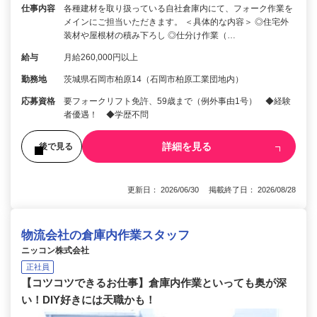
仕事内容
各種建材を取り扱っている自社倉庫内にて、フォーク作業を
メインにご担当いただきます。 ＜具体的な内容＞ ◎住宅外
装材や屋根材の積み下ろし ◎仕分け作業（…
給与
月給260,000円以上
勤務地
茨城県石岡市柏原14（石岡市柏原工業団地内）
応募資格
要フォークリフト免許、59歳まで（例外事由1号） ◆経験
者優遇！ ◆学歴不問
詳細を見る
後で見る
更新日： 2026/06/30 掲載終了日： 2026/08/28
物流会社の倉庫内作業スタッフ
ニッコン株式会社
正社員
【コツコツできるお仕事】倉庫内作業といっても奥が深
い！DIY好きには天職かも！