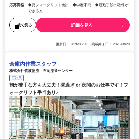
応募資格
◆要フォークリフト免許 ◆学歴不問 ◆通勤手段の確保が
できる方
詳細を見る
後で見る
更新日： 2026/06/30 掲載終了日： 2026/08/28
倉庫内作業スタッフ
株式会社筑波物流 石岡流通センター
正社員
朝が苦手な方も大丈夫！昼過ぎ or 夜間のお仕事です！フ
ォークリフト手当あり♪