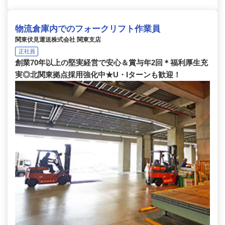
物流倉庫内でのフォークリフト作業員
関東伏見運送株式会社 関東支店
正社員
創業70年以上の堅実経営で安心＆賞与年2回＊福利厚生充
実◎北関東拠点採用強化中★U・Iターンも歓迎！