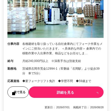
仕事内容
各種建材を取り扱っている自社倉庫内にてフォーク作業をメ
インにご担当いただきます。 ＜具体的な内容＞ 倉庫内での
移動作業や入出庫作業、検品などをお任せしま…
給与
月給240,000円以上 ※深夜手当は別途支給
勤務地
茨城県石岡市荒金12994-1（常磐線「石岡駅」より徒歩39
分 車で5分）
応募資格
◆要フォークリフト免許 ◆学歴不問 ◆59歳まで
詳細を見る
後で見る
更新日： 2026/07/01 掲載終了日： 2026/08/28