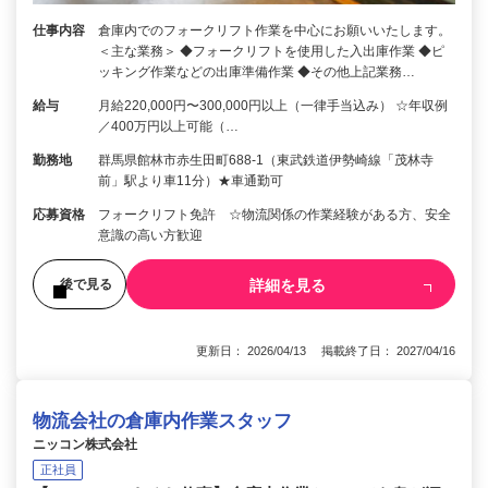
仕事内容
倉庫内でのフォークリフト作業を中心にお願いいたします。
＜主な業務＞ ◆フォークリフトを使用した入出庫作業 ◆ピ
ッキング作業などの出庫準備作業 ◆その他上記業務…
給与
月給220,000円〜300,000円以上（一律手当込み） ☆年収例
／400万円以上可能（…
勤務地
群馬県館林市赤生田町688-1（東武鉄道伊勢崎線「茂林寺
前」駅より車11分）★車通勤可
応募資格
フォークリフト免許 ☆物流関係の作業経験がある方、安全
意識の高い方歓迎
詳細を見る
後で見る
更新日： 2026/04/13 掲載終了日： 2027/04/16
物流会社の倉庫内作業スタッフ
ニッコン株式会社
正社員