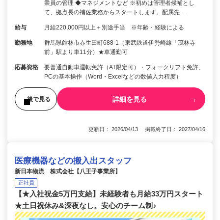
業員の管理 ◆マネジメントなど ※初めは管理者候補とし
て、拠点長の補佐業務からスタートします。配属先…
給与
月給220,000円以上＋別途手当 ※年齢・経験による
勤務地
群馬県館林市赤生田町688-1（東武鉄道伊勢崎線「茂林寺
前」駅より車11分）★車通勤可
応募資格
要普通自動車運転免許（AT限定可）・フォークリフト免許、
PCの基本操作（Word・Excelなどの数値入力程度）
詳細を見る
後で見る
更新日： 2026/04/13 掲載終了日： 2027/04/16
医療機器などの搬入出スタッフ
新日本物流 株式会社【八王子事業所】
正社員
【★入社祝金5万円支給】未経験者も月給33万円スタート
★土日祝休み&深夜なし。安心のチーム制♪