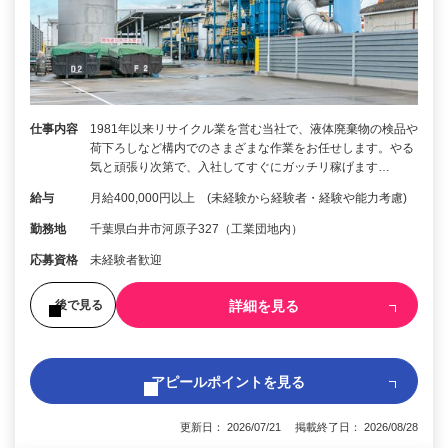
仕事内容
1981年以来リサイクル業を営む当社で、液体廃棄物の検品や
荷下ろしなど構内でのさまざまな作業をお任せします。やる
気と頑張り次第で、入社してすぐにガッチリ稼げます…
給与
月給400,000円以上 (未経験から経験者・経験や能力考慮)
勤務地
千葉県白井市河原子327（工業団地内）
応募資格
未経験者歓迎
詳細を見る
後で見る
アピールポイントを見る
更新日： 2026/07/21 掲載終了日： 2026/08/28