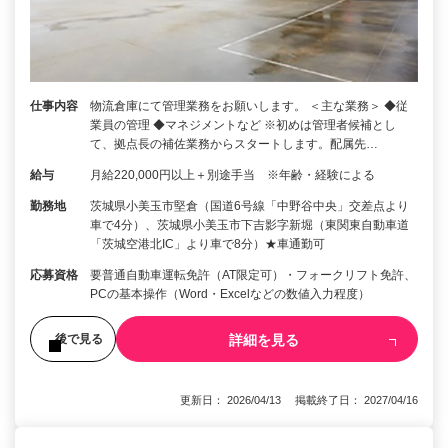
仕事内容
物流倉庫にて管理業務をお願いします。 ＜主な業務＞ ◆従
業員の管理 ◆マネジメントなど ※初めは管理者候補とし
て、拠点長の補佐業務からスタートします。配属先…
給与
月給220,000円以上＋別途手当 ※年齢・経験による
勤務地
茨城県小美玉市堅倉（国道6号線「中野谷中央」交差点より
車で4分）、茨城県小美玉市下吉影字新堀（東関東自動車道
「茨城空港北IC」より車で8分）★車通勤可
応募資格
要普通自動車運転免許（AT限定可）・フォークリフト免許、
PCの基本操作（Word・Excelなどの数値入力程度）
詳細を見る
後で見る
更新日： 2026/04/13 掲載終了日： 2027/04/16