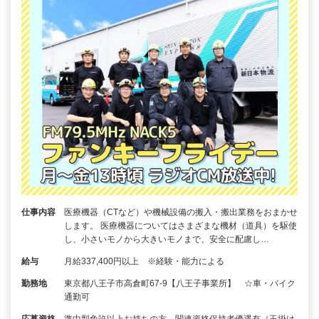
仕事内容
医療機器（CTなど）や機械設備の搬入・搬出業務をおまかせ
します。 医療機器についてはさまざまな機材（道具）を駆使
し、小さいモノから大きいモノまで、安全に配慮し…
給与
月給337,400円以上 ※経験・能力による
勤務地
東京都八王子市高倉町67-9【八王子事業所】 ☆車・バイク
通勤可
応募資格
準中型免許以上お持ちの方、関連資格保持者優遇有（玉掛け