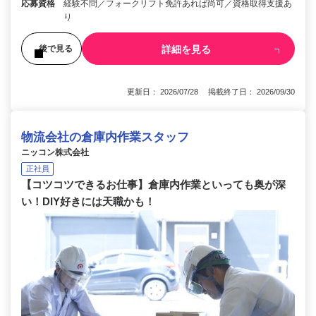
応募資格
経験不問／フォークリフト免許あれば尚可／資格取得支援あ
り
詳細を見る
後で見る
更新日： 2026/07/28 掲載終了日： 2026/09/30
物流会社の倉庫内作業スタッフ
ニッコン株式会社
正社員
【コツコツできるお仕事】倉庫内作業といっても奥が深
い！DIY好きには天職かも！