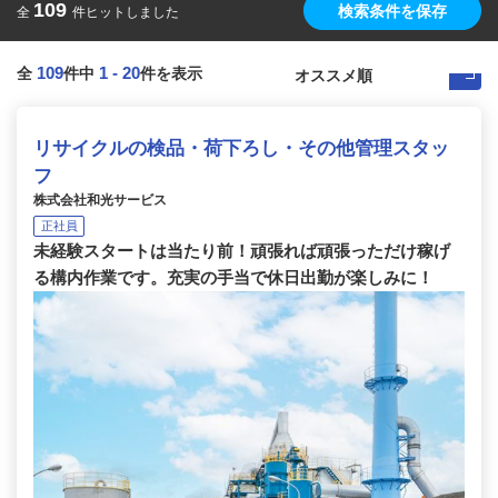
109
検索条件を保存
全
件ヒットしました
109
1
-
20
全
件中
件を表示
リサイクルの検品・荷下ろし・その他管理スタッ
フ
株式会社和光サービス
正社員
未経験スタートは当たり前！頑張れば頑張っただけ稼げ
る構内作業です。充実の手当で休日出勤が楽しみに！