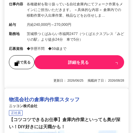
仕事内容
各種建材を取り扱っている自社倉庫内にてフォーク作業をメ
インにご担当いただきます。 ＜具体的な内容＞ 倉庫内での
移動作業や入出庫作業、検品などをお任せしま…
給与
月給240,000円～270,000円
勤務地
茨城県つくばみらい市福岡2477（つくばエクスプレス「みど
りの駅」より徒歩24分 車で5分）
応募資格
◆学歴不問 ◆59歳まで
詳細を見る
後で見る
更新日： 2026/06/25 掲載終了日： 2026/08/28
物流会社の倉庫内作業スタッフ
ニッコン株式会社
正社員
【コツコツできるお仕事】倉庫内作業といっても奥が深
い！DIY好きには天職かも！