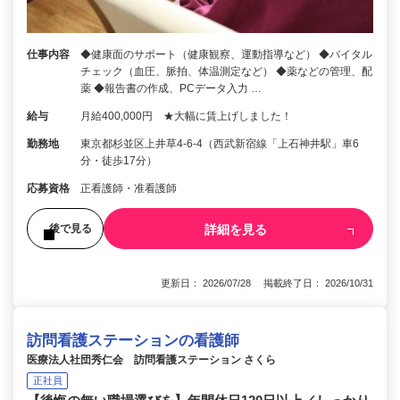
仕事内容
◆健康面のサポート（健康観察、運動指導など） ◆バイタル
チェック（血圧、脈拍、体温測定など） ◆薬などの管理、配
薬 ◆報告書の作成、PCデータ入力 …
給与
月給400,000円 ★大幅に賃上げしました！
勤務地
東京都杉並区上井草4-6-4（西武新宿線「上石神井駅」車6
分・徒歩17分）
応募資格
正看護師・准看護師
詳細を見る
後で見る
更新日： 2026/07/28 掲載終了日： 2026/10/31
訪問看護ステーションの看護師
医療法人社団秀仁会 訪問看護ステーション さくら
正社員