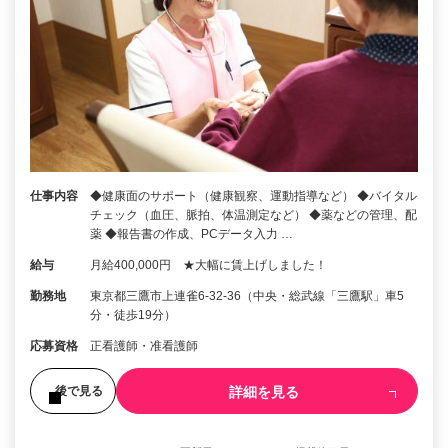
仕事内容
◆健康面のサポート（健康観察、運動指導など） ◆バイタル
チェック（血圧、脈拍、体温測定など） ◆薬などの管理、配
薬 ◆報告書の作成、PCデータ入力 …
給与
月給400,000円 ★大幅に賃上げしました！
勤務地
東京都三鷹市上連雀6-32-36（中央・総武線「三鷹駅」車5
分・徒歩19分）
応募資格
正看護師・准看護師
詳細を見る
後で見る