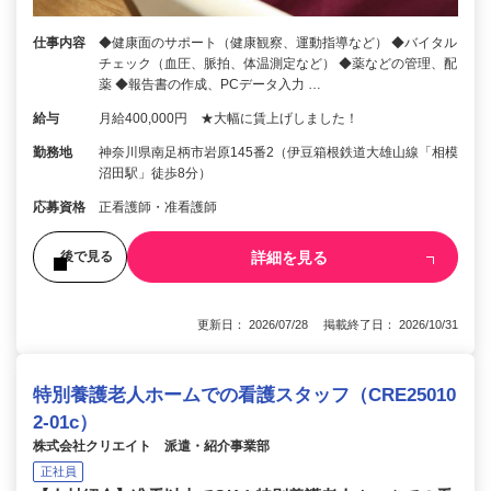
仕事内容
◆健康面のサポート（健康観察、運動指導など） ◆バイタル
チェック（血圧、脈拍、体温測定など） ◆薬などの管理、配
薬 ◆報告書の作成、PCデータ入力 …
給与
月給400,000円 ★大幅に賃上げしました！
勤務地
神奈川県南足柄市岩原145番2（伊豆箱根鉄道大雄山線「相模
沼田駅」徒歩8分）
応募資格
正看護師・准看護師
詳細を見る
後で見る
更新日： 2026/07/28 掲載終了日： 2026/10/31
特別養護老人ホームでの看護スタッフ（CRE25010
2-01c）
株式会社クリエイト 派遣・紹介事業部
正社員