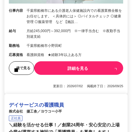
仕事内容
千葉県船橋市にある介護老人保健施設内での看護業務全般を
お任せします。 ＜具体的には＞ ◎バイタルチェック ◎健康
管理 ◎服薬管理 など 【施設…
給与
月給245,000円～392,000円 ※一律手当含む ※夜勤手当
別途支給
勤務地
千葉県船橋市小野田町
応募資格
看護師資格 ★経験3年以上ある方
詳細を見る
後で見る
更新日： 2026/07/02 掲載終了日： 2026/09/25
デイサービスの看護職員
株式会社 揚工舎／ヨウコー小平
正社員
＼経験を活かせる仕事！／創業24周年・安心安定の上場
企業が運営する施設で「看護職員」を募集します！