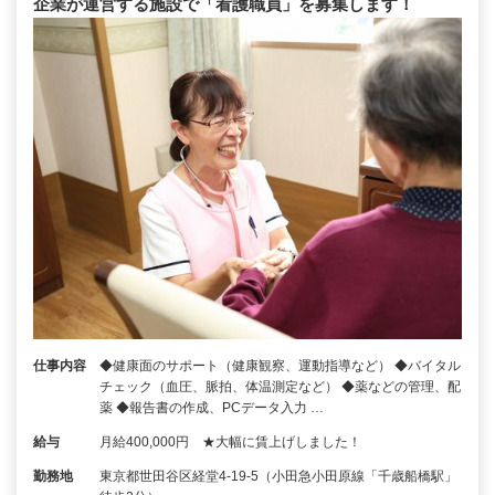
企業が運営する施設で「看護職員」を募集します！
仕事内容
◆健康面のサポート（健康観察、運動指導など） ◆バイタル
チェック（血圧、脈拍、体温測定など） ◆薬などの管理、配
薬 ◆報告書の作成、PCデータ入力 …
給与
月給400,000円 ★大幅に賃上げしました！
勤務地
東京都世田谷区経堂4-19-5（小田急小田原線「千歳船橋駅」