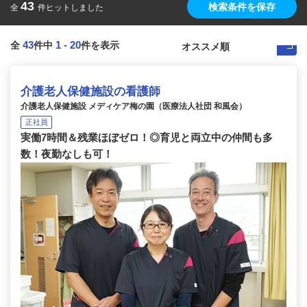
43
検索条件を保存
全
件ヒットしました
43
1
-
20
全
件中
件を表示
介護老人保健施設の看護師
介護老人保健施設 メディケア梅の園（医療法人社団 和風会）
正社員
実働7時間＆残業ほぼゼロ！◎育児と両立中の仲間も多
数！夜勤なしも可！