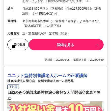
をお任せします。日勤のみの勤務になります。 ＜…
給与
月給238,850円以上／正看護師 月給217,500円以上／准看
護師 （休日出勤手当1回…
勤務地
東京都青梅市駒木町（JR青梅線「青梅駅」より都バス7分、
「駒木町3丁目」バス停下車）
応募資格
正・准看護師免許 定年制（65歳）
詳細を見る
後で見る
更新日： 2026/06/25 掲載終了日： 2026/09/30
ユニット型特別養護老人ホームの正看護師
社会福祉法人 聖心会 特別養護老人ホーム明尽苑
正社員
日勤のみ◇施設未経験歓迎◇良好な人間関係◇家庭と両
立