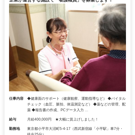
仕事内容
◆健康面のサポート（健康観察、運動指導など） ◆バイタル
チェック（血圧、脈拍、体温測定など） ◆薬などの管理、配
薬 ◆報告書の作成、PCデータ入力 …
給与
月給400,000円 ★大幅に賃上げしました！
勤務地
東京都小平市大沼町5-4-17（西武新宿線「小平駅」車7分・
徒歩25分）