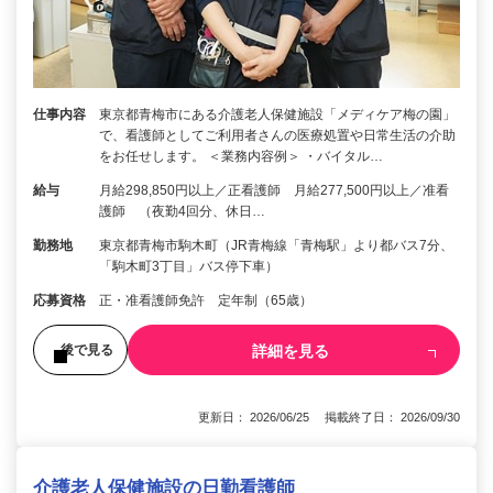
仕事内容
東京都青梅市にある介護老人保健施設「メディケア梅の園」
で、看護師としてご利用者さんの医療処置や日常生活の介助
をお任せします。 ＜業務内容例＞ ・バイタル…
給与
月給298,850円以上／正看護師 月給277,500円以上／准看
護師 （夜勤4回分、休日…
勤務地
東京都青梅市駒木町（JR青梅線「青梅駅」より都バス7分、
「駒木町3丁目」バス停下車）
応募資格
正・准看護師免許 定年制（65歳）
詳細を見る
後で見る
更新日： 2026/06/25 掲載終了日： 2026/09/30
介護老人保健施設の日勤看護師