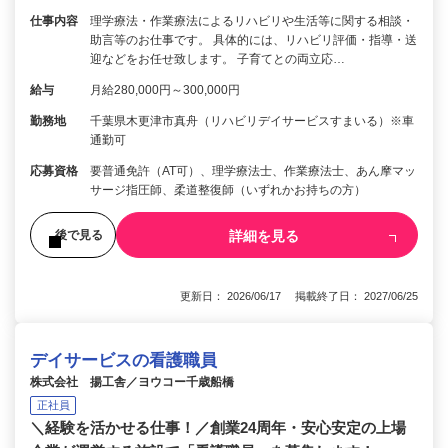
仕事内容
理学療法・作業療法によるリハビリや生活等に関する相談・
助言等のお仕事です。 具体的には、リハビリ評価・指導・送
迎などをお任せ致します。 子育てとの両立応…
給与
月給280,000円～300,000円
勤務地
千葉県木更津市真舟（リハビリデイサービスすまいる）※車
通勤可
応募資格
要普通免許（AT可）、理学療法士、作業療法士、あん摩マッ
サージ指圧師、柔道整復師（いずれかお持ちの方）
詳細を見る
後で見る
更新日： 2026/06/17 掲載終了日： 2027/06/25
デイサービスの看護職員
株式会社 揚工舎／ヨウコー千歳船橋
正社員
＼経験を活かせる仕事！／創業24周年・安心安定の上場