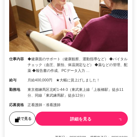
仕事内容
◆健康面のサポート（健康観察、運動指導など） ◆バイタル
チェック（血圧、脈拍、体温測定など） ◆薬などの管理、配
薬 ◆報告書の作成、PCデータ入力 …
給与
月給400,000円 ★大幅に賃上げしました！
勤務地
東京都練馬区北町1-44-3（東武東上線「上板橋駅」徒歩11
分、同線「東武練馬駅」徒歩12分）
応募資格
正看護師・准看護師
詳細を見る
後で見る