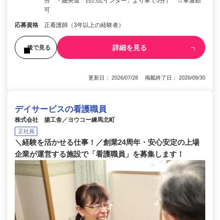
分 ＊圏央道「日の出インター」より車で5分） ☆車通勤
可
応募資格
正看護師（3年以上の経験者）
詳細を見る
後で見る
更新日： 2026/07/28 掲載終了日： 2026/09/30
デイサービスの看護職員
株式会社 揚工舎／ヨウコー練馬北町
正社員
＼経験を活かせる仕事！／創業24周年・安心安定の上場
企業が運営する施設で「看護職員」を募集します！