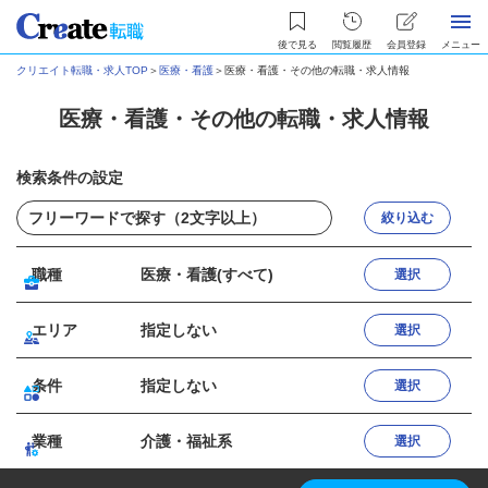
後で見る
閲覧履歴
会員登録
メニュー
クリエイト転職・求人TOP
＞
医療・看護
＞
医療・看護・その他の転職・求人情報
医療・看護・その他の転職・求人情報
検索条件の設定
絞り込む
職種
医療・看護(すべて)
選択
エリア
指定しない
選択
条件
指定しない
選択
業種
介護・福祉系
選択