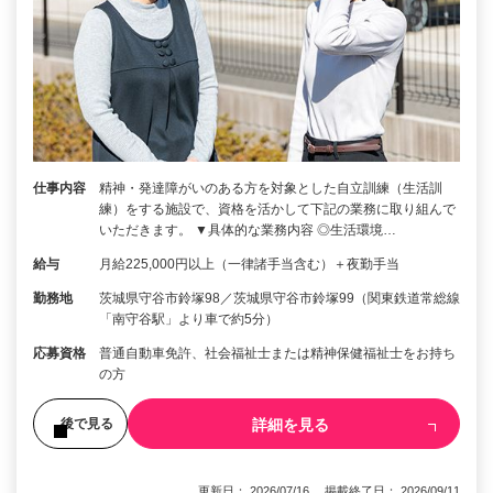
仕事内容
精神・発達障がいのある方を対象とした自立訓練（生活訓
練）をする施設で、資格を活かして下記の業務に取り組んで
いただきます。 ▼具体的な業務内容 ◎生活環境…
給与
月給225,000円以上（一律諸手当含む）＋夜勤手当
勤務地
茨城県守谷市鈴塚98／茨城県守谷市鈴塚99（関東鉄道常総線
「南守谷駅」より車で約5分）
応募資格
普通自動車免許、社会福祉士または精神保健福祉士をお持ち
の方
詳細を見る
後で見る
更新日： 2026/07/16 掲載終了日： 2026/09/11