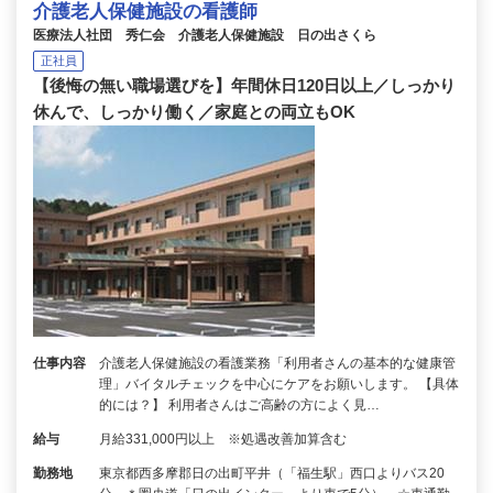
介護老人保健施設の看護師
医療法人社団 秀仁会 介護老人保健施設 日の出さくら
正社員
【後悔の無い職場選びを】年間休日120日以上／しっかり
休んで、しっかり働く／家庭との両立もOK
仕事内容
介護老人保健施設の看護業務「利用者さんの基本的な健康管
理」バイタルチェックを中心にケアをお願いします。 【具体
的には？】 利用者さんはご高齢の方によく見…
給与
月給331,000円以上 ※処遇改善加算含む
勤務地
東京都西多摩郡日の出町平井（「福生駅」西口よりバス20