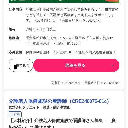
仕事内容
地域に住む高齢者が健康で安心して暮らせるよう、相談業務
などを通して、高齢者と高齢者を支える人をサポートしま
す。 《具体的には》 「高齢者いきいき安心セン…
給与
月給237,600円以上
勤務地
千葉県松戸市六高台2‑6-5／東武野田線「六実駅」徒歩15
分・京成松戸線「元山駅」徒歩20分
応募資格
保健師or看護師 ☆未経験OK ☆性別不問／経験者優遇！
詳細を見る
後で見る
更新日： 2026/07/24 掲載終了日： 2026/10/02
介護老人保健施設の看護師（CRE240075-01c）
株式会社クリエイト 派遣・紹介事業部
正社員
【人材紹介】介護老人保健施設で看護師さん募集！ 資
格を活かして働けます！