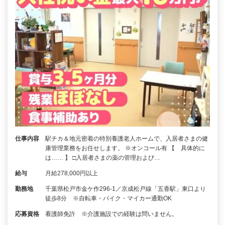
仕事内容
駅チカ＆地元密着の特別養護老人ホームで、入居者さまの健
康管理業務をお任せします。 ※オンコール有 【 具体的に
は…… 】 □入居者さまの薬の管理および…
給与
月給278,000円以上
勤務地
千葉県松戸市金ケ作296-1／京成松戸線「五香駅」東口より
徒歩8分 ※自転車・バイク・マイカー通勤OK
応募資格
看護師免許 ※介護施設での経験は問いません。