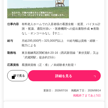
仕事内容
有料老人ホームでの入居者様の看護全般 ・処置、バイタル計
測 ・配薬、通院付添い ・医療機関への提出書類作成 ★夜勤
なし・オンコールなし 【サニ…
給与
月給295,000円～325,000円以上 ※給与幅は資格・経験・
能力による
勤務地
東京都練馬区関町南4-20-16（西武新宿線「東伏見駅」又は
「武蔵関駅」徒歩約15分）
応募資格
看護師資格（正・准）／未経験者大歓迎！
詳細を見る
後で見る
更新日： 2026/07/16 掲載終了日： 2026/08/14
掲載終了まであと5日