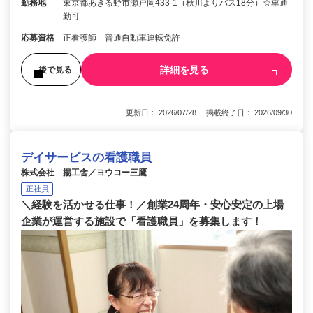
勤務地
東京都あきる野市瀬戸岡433-1（秋川よりバス18分）☆車通
勤可
応募資格
正看護師 普通自動車運転免許
詳細を見る
後で見る
更新日： 2026/07/28 掲載終了日： 2026/09/30
デイサービスの看護職員
株式会社 揚工舎／ヨウコー三鷹
正社員
＼経験を活かせる仕事！／創業24周年・安心安定の上場
企業が運営する施設で「看護職員」を募集します！