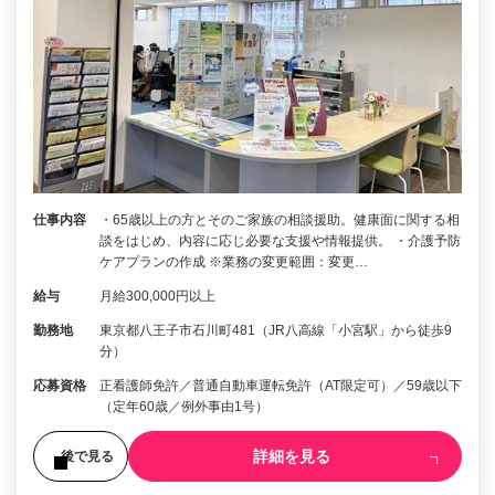
仕事内容
・65歳以上の方とそのご家族の相談援助。健康面に関する相
談をはじめ、内容に応じ必要な支援や情報提供。 ・介護予防
ケアプランの作成 ※業務の変更範囲：変更…
給与
月給300,000円以上
勤務地
東京都八王子市石川町481（JR八高線「小宮駅」から徒歩9
分）
応募資格
正看護師免許／普通自動車運転免許（AT限定可）／59歳以下
（定年60歳／例外事由1号）
詳細を見る
後で見る