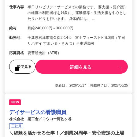
仕事内容
半日リハビリデイサービスでの業務です。 要支援～要介護1
の軽度の利用者様を対象に、運動指導・生活支援を中心とし
たリハビリを行います。 具体的には、 …
給与
月給240,000円～300,000円
勤務地
千葉県君津市南久保2-14-5 富士フィーストビル2階（半日
リハデイ すまいる・きみつ）※車通勤可
応募資格
要普通免許（AT可）
詳細を見る
後で見る
更新日： 2026/06/17 掲載終了日： 2027/06/25
NEW
デイサービスの看護職員
株式会社 揚工舎／ヨウコー阿佐ヶ谷
正社員
＼経験を活かせる仕事！／創業24周年・安心安定の上場