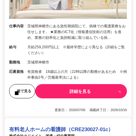
仕事内容
茨城県神栖市にある急性期病院にて、病棟での看護業務をお
任せします。 ★業務のICT化（情報通信技術の活用）を進
め、業務の効率化と負担軽減に取り組んでいる病…
給与
月給259,200円以上 ※最終学歴により異なる（詳細をご覧
ください）
勤務地
茨城県神栖市
応募資格
有資格者 18歳以上の方（22時以降の勤務があるため ※例
外事由2号／労働基準法による）
詳細を見る
後で見る
更新日： 2026/07/06 掲載終了日： 2026/10/16
有料老人ホームの看護師（CRE230027-01c）
株式会社クリエイト 派遣・紹介事業部