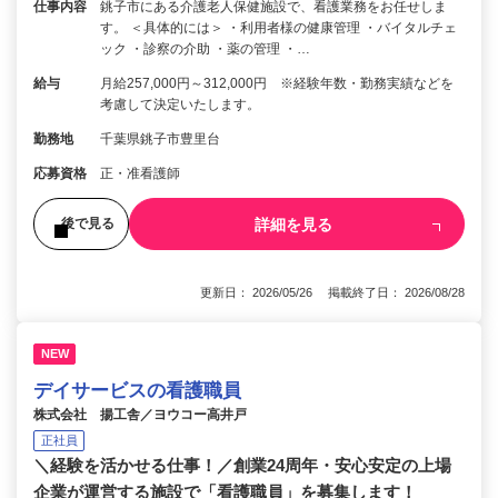
仕事内容
銚子市にある介護老人保健施設で、看護業務をお任せしま
す。 ＜具体的には＞ ・利用者様の健康管理 ・バイタルチェ
ック ・診察の介助 ・薬の管理 ・…
給与
月給257,000円～312,000円 ※経験年数・勤務実績などを
考慮して決定いたします。
勤務地
千葉県銚子市豊里台
応募資格
正・准看護師
詳細を見る
後で見る
更新日： 2026/05/26 掲載終了日： 2026/08/28
NEW
デイサービスの看護職員
株式会社 揚工舎／ヨウコー高井戸
正社員
＼経験を活かせる仕事！／創業24周年・安心安定の上場
企業が運営する施設で「看護職員」を募集します！