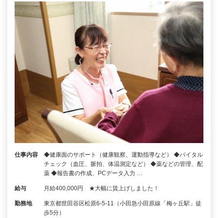
仕事内容
◆健康面のサポート（健康観察、運動指導など） ◆バイタル
チェック（血圧、脈拍、体温測定など） ◆薬などの管理、配
薬 ◆報告書の作成、PCデータ入力 …
給与
月給400,000円 ★大幅に賃上げしました！
勤務地
東京都世田谷区松原6-5-11（小田急小田原線「梅ヶ丘駅」徒
歩5分）