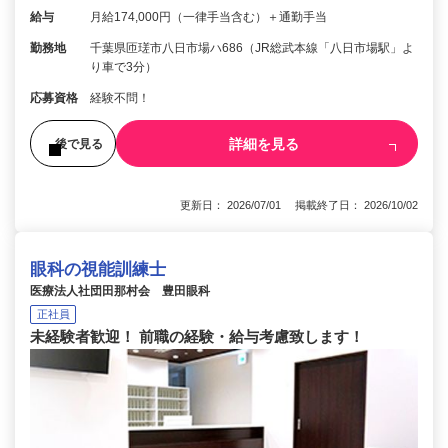
給与
月給174,000円（一律手当含む）＋通勤手当
勤務地
千葉県匝瑳市八日市場ハ686（JR総武本線「八日市場駅」よ
り車で3分）
応募資格
経験不問！
詳細を見る
後で見る
更新日： 2026/07/01 掲載終了日： 2026/10/02
眼科の視能訓練士
医療法人社団田那村会 豊田眼科
正社員
未経験者歓迎！ 前職の経験・給与考慮致します！