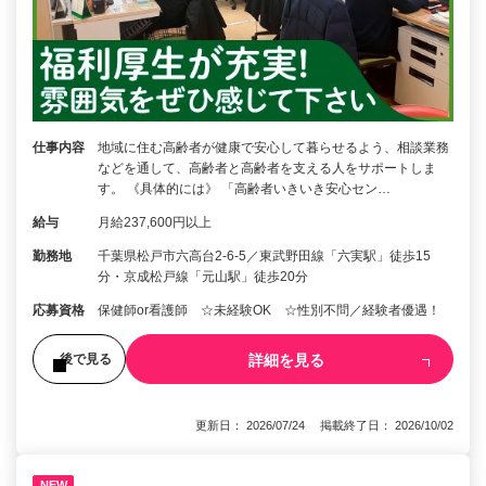
仕事内容
地域に住む高齢者が健康で安心して暮らせるよう、相談業務
などを通して、高齢者と高齢者を支える人をサポートしま
す。 《具体的には》 「高齢者いきいき安心セン…
給与
月給237,600円以上
勤務地
千葉県松戸市六高台2‑6-5／東武野田線「六実駅」徒歩15
分・京成松戸線「元山駅」徒歩20分
応募資格
保健師or看護師 ☆未経験OK ☆性別不問／経験者優遇！
詳細を見る
後で見る
更新日： 2026/07/24 掲載終了日： 2026/10/02
NEW