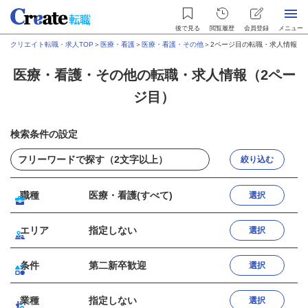
後で見る
閲覧履歴
会員登録
メニュー
クリエイト転職・求人TOP
＞
医療・看護
＞
医療・看護・その他
＞
2ページ目の転職・求人情報
医療・看護・その他の転職・求人情報（2ペー
ジ目）
検索条件の設定
絞り込む
職種
医療・看護(すべて)
選択
エリア
指定しない
選択
条件
第二新卒歓迎
選択
業種
指定しない
選択