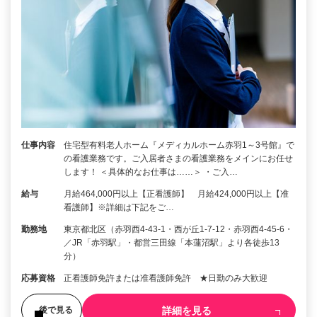
仕事内容
住宅型有料老人ホーム『メディカルホーム赤羽1～3号館』で
の看護業務です。ご入居者さまの看護業務をメインにお任せ
します！ ＜具体的なお仕事は……＞ ・ご入…
給与
月給464,000円以上【正看護師】 月給424,000円以上【准
看護師】※詳細は下記をご…
勤務地
東京都北区（赤羽西4-43-1・西が丘1-7-12・赤羽西4-45-6・
／JR「赤羽駅」・都営三田線「本蓮沼駅」より各徒歩13
分）
応募資格
正看護師免許または准看護師免許 ★日勤のみ大歓迎
詳細を見る
後で見る