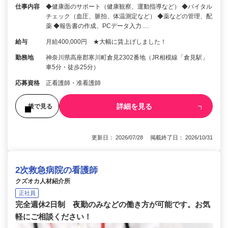
仕事内容
◆健康面のサポート（健康観察、運動指導など） ◆バイタル
チェック（血圧、脈拍、体温測定など） ◆薬などの管理、配
薬 ◆報告書の作成、PCデータ入力 …
給与
月給400,000円 ★大幅に賃上げしました！
勤務地
神奈川県高座郡寒川町倉見2302番地（JR相模線「倉見駅」
車5分・徒歩25分）
応募資格
正看護師・准看護師
詳細を見る
後で見る
更新日： 2026/07/28 掲載終了日： 2026/10/31
2次救急病院の看護師
クズオカ人材紹介所
正社員
完全週休2日制 夜勤のみなどの働き方が可能です。お気
軽にご相談ください！