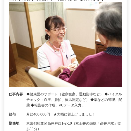
仕事内容
◆健康面のサポート（健康観察、運動指導など） ◆バイタル
チェック（血圧、脈拍、体温測定など） ◆薬などの管理、配
薬 ◆報告書の作成、PCデータ入力 …
給与
月給400,000円 ★大幅に賃上げしました！
勤務地
東京都杉並区高井戸西1-2-10（京王井の頭線「高井戸駅」徒
歩11分）