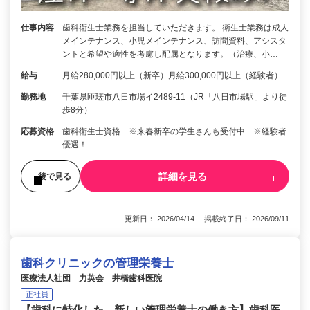
仕事内容
歯科衛生士業務を担当していただきます。 衛生士業務は成人
メインテナンス、小児メインテナンス、訪問資料、アシスタ
ントと希望や適性を考慮し配属となります。（治療、小…
給与
月給280,000円以上（新卒）月給300,000円以上（経験者）
勤務地
千葉県匝瑳市八日市場イ2489-11（JR「八日市場駅」より徒
歩8分）
応募資格
歯科衛生士資格 ※来春新卒の学生さんも受付中 ※経験者
優遇！
詳細を見る
後で見る
更新日： 2026/04/14 掲載終了日： 2026/09/11
歯科クリニックの管理栄養士
医療法人社団 力英会 井橋歯科医院
正社員
【歯科に特化した、新しい管理栄養士の働き方】歯科医