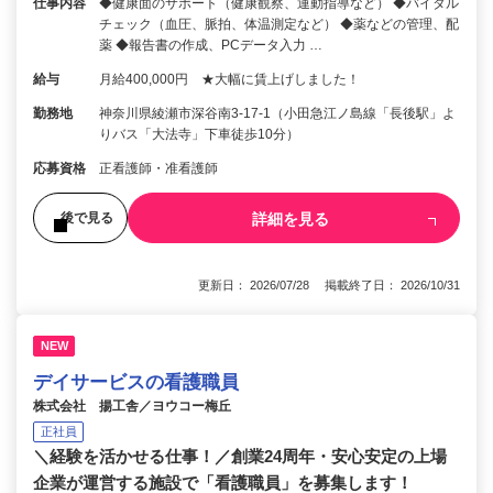
仕事内容
◆健康面のサポート（健康観察、運動指導など） ◆バイタル
チェック（血圧、脈拍、体温測定など） ◆薬などの管理、配
薬 ◆報告書の作成、PCデータ入力 …
給与
月給400,000円 ★大幅に賃上げしました！
勤務地
神奈川県綾瀬市深谷南3-17-1（小田急江ノ島線「長後駅」よ
りバス「大法寺」下車徒歩10分）
応募資格
正看護師・准看護師
詳細を見る
後で見る
更新日： 2026/07/28 掲載終了日： 2026/10/31
NEW
デイサービスの看護職員
株式会社 揚工舎／ヨウコー梅丘
正社員
＼経験を活かせる仕事！／創業24周年・安心安定の上場
企業が運営する施設で「看護職員」を募集します！