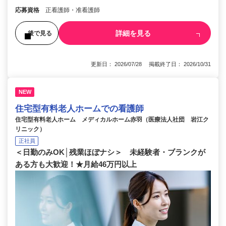
応募資格
正看護師・准看護師
詳細を見る
後で見る
更新日： 2026/07/28 掲載終了日： 2026/10/31
NEW
住宅型有料老人ホームでの看護師
住宅型有料老人ホーム メディカルホーム赤羽（医療法人社団 岩江ク
リニック）
正社員
＜日勤のみOK│残業ほぼナシ＞ 未経験者・ブランクが
ある方も大歓迎！★月給46万円以上