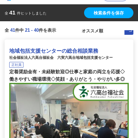
41
検索条件を保存
全
件ヒットしました
41
21
-
40
全
件中
件を表示
地域包括支援センターの総合相談業務
社会福祉法人六高台福祉会 六実六高台地域包括支援センター
正社員
定着奨励金有・未経験歓迎◎仕事と家庭の両立を応援◇
働きやすい職場環境◇笑顔・ありがとう・やりがい多◎