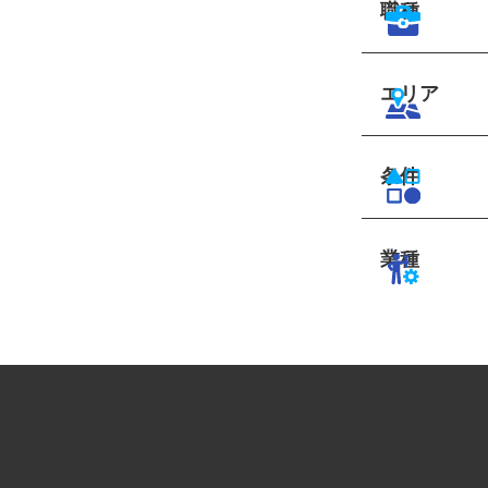
職種
エリア
条件
業種