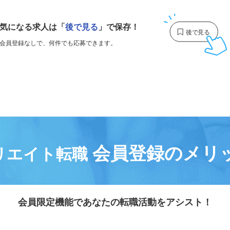
＜
1
2
3
気になる求人は
「
後で見る
」で保存！
会員登録なしで、
何件でも応募できます。
会員登録のメリ
リエイト転職
会員限定機能であなたの転職活動をアシスト！