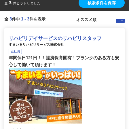
3
検索条件を保存
全
件ヒットしました
3
1
-
3
全
件中
件を表示
リハビリデイサービスのリハビリスタッフ
すまいるリハビリサービス株式会社
正社員
年間休日121日！！提携保育園有！ブランクのある方も安
心して働いて頂けます！