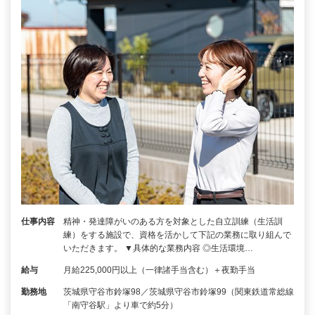
仕事内容
精神・発達障がいのある方を対象とした自立訓練（生活訓
練）をする施設で、資格を活かして下記の業務に取り組んで
いただきます。 ▼具体的な業務内容 ◎生活環境…
給与
月給225,000円以上（一律諸手当含む）＋夜勤手当
勤務地
茨城県守谷市鈴塚98／茨城県守谷市鈴塚99（関東鉄道常総線
「南守谷駅」より車で約5分）