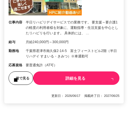
仕事内容
半日リハビリデイサービスでの業務です。 要支援～要介護1
の軽度の利用者様を対象に、運動指導・生活支援を中心とし
たリハビリを行います。 具体的には、 …
給与
月給240,000円～300,000円
勤務地
千葉県君津市南久保2-14-5 富士フィーストビル2階（半日
リハデイ すまいる・きみつ）※車通勤可
応募資格
要普通免許（AT可）
詳細を見る
後で見る
更新日： 2026/06/17 掲載終了日： 2027/06/25
1