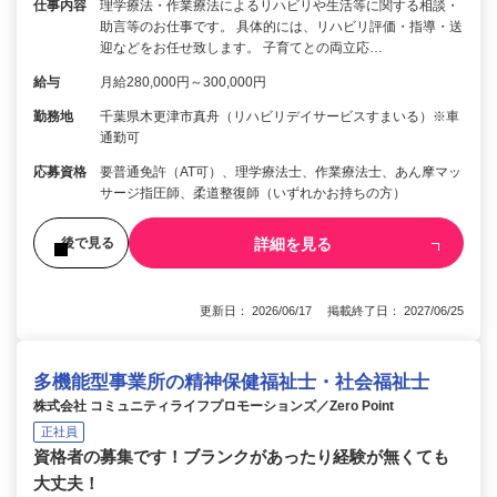
仕事内容
理学療法・作業療法によるリハビリや生活等に関する相談・
助言等のお仕事です。 具体的には、リハビリ評価・指導・送
迎などをお任せ致します。 子育てとの両立応…
給与
月給280,000円～300,000円
勤務地
千葉県木更津市真舟（リハビリデイサービスすまいる）※車
通勤可
応募資格
要普通免許（AT可）、理学療法士、作業療法士、あん摩マッ
サージ指圧師、柔道整復師（いずれかお持ちの方）
詳細を見る
後で見る
更新日： 2026/06/17 掲載終了日： 2027/06/25
多機能型事業所の精神保健福祉士・社会福祉士
株式会社 コミュニティライフプロモーションズ／Zero Point
正社員
資格者の募集です！ブランクがあったり経験が無くても
大丈夫！