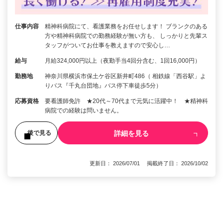
仕事内容
精神科病院にて、看護業務をお任せします！ ブランクのある
方や精神科病院での勤務経験が無い方も、 しっかりと先輩ス
タッフがついてお仕事を教えますので安心し…
給与
月給324,000円以上（夜勤手当4回分含む、1回16,000円）
勤務地
神奈川県横浜市保土ケ谷区新井町486（ 相鉄線「西谷駅」よ
りバス『千丸台団地』バス停下車徒歩5分）
応募資格
要看護師免許 ★20代～70代まで元気に活躍中！ ★精神科
病院での経験は問いません。
詳細を見る
後で見る
更新日： 2026/07/01 掲載終了日： 2026/10/02
1