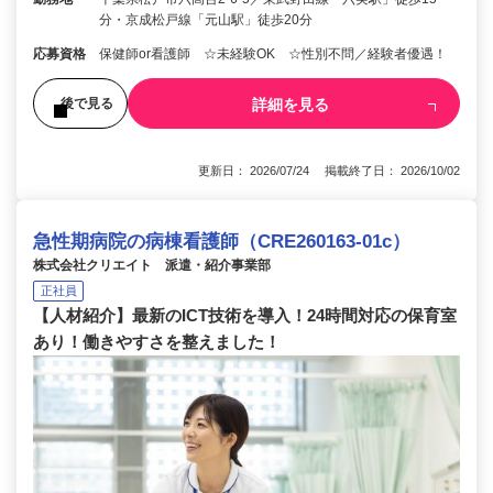
分・京成松戸線「元山駅」徒歩20分
応募資格
保健師or看護師 ☆未経験OK ☆性別不問／経験者優遇！
詳細を見る
後で見る
更新日： 2026/07/24 掲載終了日： 2026/10/02
急性期病院の病棟看護師（CRE260163-01c）
株式会社クリエイト 派遣・紹介事業部
正社員
【人材紹介】最新のICT技術を導入！24時間対応の保育室
あり！働きやすさを整えました！