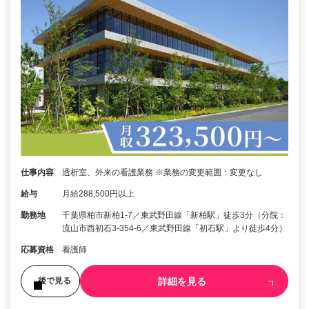
仕事内容
透析室、外来の看護業務 ※業務の変更範囲：変更なし
給与
月給288,500円以上
勤務地
千葉県柏市新柏1-7／東武野田線「新柏駅」徒歩3分（分院：
流山市西初石3-354-6／東武野田線「初石駅」より徒歩4分）
応募資格
看護師
詳細を見る
後で見る