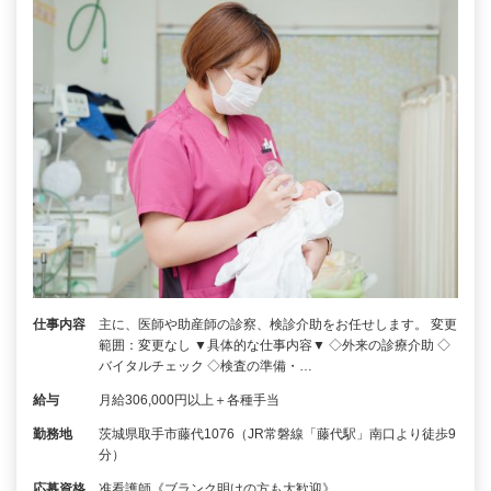
仕事内容
主に、医師や助産師の診察、検診介助をお任せします。 変更
範囲：変更なし ▼具体的な仕事内容▼ ◇外来の診療介助 ◇
バイタルチェック ◇検査の準備・…
給与
月給306,000円以上＋各種手当
勤務地
茨城県取手市藤代1076（JR常磐線「藤代駅」南口より徒歩9
分）
応募資格
准看護師《ブランク明けの方も大歓迎》