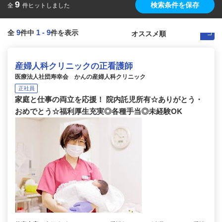
9
検索条件を保存
全
件ヒットしました
9
1
-
9
全
件中
件を表示
産婦人科クリニックの正看護師
医療法人社団寿幸会 かんの産婦人科クリニック
正社員
家庭と仕事の両立を応援！ 院内託児所有☆ありがとう・
おめでとう☆福利厚生充実◎各種手当◎未経験OK