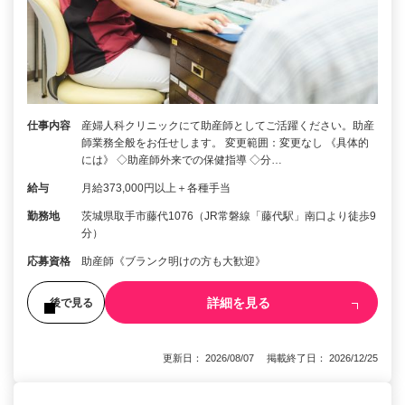
仕事内容
産婦人科クリニックにて助産師としてご活躍ください。助産
師業務全般をお任せします。 変更範囲：変更なし 《具体的
には》 ◇助産師外来での保健指導 ◇分…
給与
月給373,000円以上＋各種手当
勤務地
茨城県取手市藤代1076（JR常磐線「藤代駅」南口より徒歩9
分）
応募資格
助産師《ブランク明けの方も大歓迎》
詳細を見る
後で見る
更新日： 2026/08/07 掲載終了日： 2026/12/25