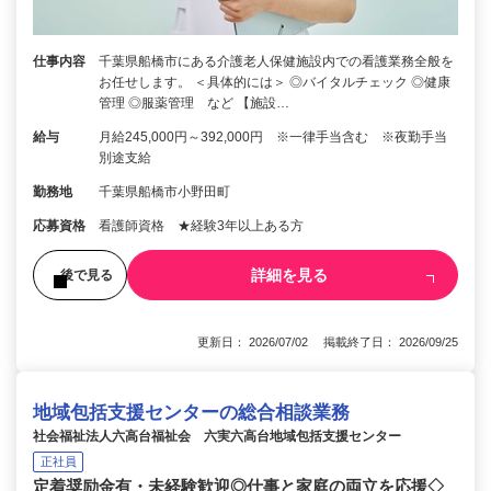
仕事内容
千葉県船橋市にある介護老人保健施設内での看護業務全般を
お任せします。 ＜具体的には＞ ◎バイタルチェック ◎健康
管理 ◎服薬管理 など 【施設…
給与
月給245,000円～392,000円 ※一律手当含む ※夜勤手当
別途支給
勤務地
千葉県船橋市小野田町
応募資格
看護師資格 ★経験3年以上ある方
詳細を見る
後で見る
更新日： 2026/07/02 掲載終了日： 2026/09/25
地域包括支援センターの総合相談業務
社会福祉法人六高台福祉会 六実六高台地域包括支援センター
正社員
定着奨励金有・未経験歓迎◎仕事と家庭の両立を応援◇