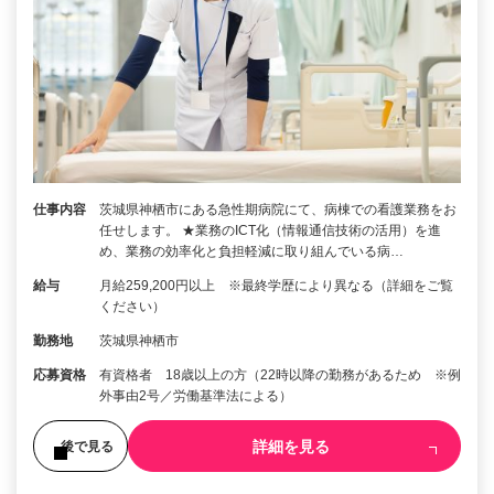
仕事内容
茨城県神栖市にある急性期病院にて、病棟での看護業務をお
任せします。 ★業務のICT化（情報通信技術の活用）を進
め、業務の効率化と負担軽減に取り組んでいる病…
給与
月給259,200円以上 ※最終学歴により異なる（詳細をご覧
ください）
勤務地
茨城県神栖市
応募資格
有資格者 18歳以上の方（22時以降の勤務があるため ※例
外事由2号／労働基準法による）
詳細を見る
後で見る