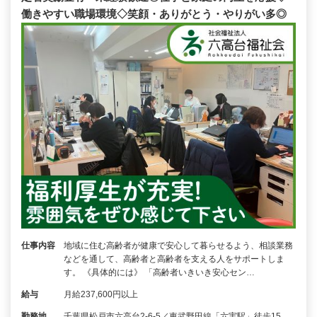
働きやすい職場環境◇笑顔・ありがとう・やりがい多◎
仕事内容
地域に住む高齢者が健康で安心して暮らせるよう、相談業務
などを通して、高齢者と高齢者を支える人をサポートしま
す。 《具体的には》 「高齢者いきいき安心セン…
給与
月給237,600円以上
勤務地
千葉県松戸市六高台2‑6-5／東武野田線「六実駅」徒歩15