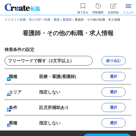
後で見る
閲覧履歴
会員登録
メニュー
クリエイト転職・求人TOP
＞
医療・看護
＞
看護師
＞
看護師・その他の転職・求人情報
看護師・その他の転職・求人情報
検索条件の設定
絞り込む
職種
医療・看護(看護師)
選択
エリア
指定しない
選択
条件
託児所補助あり
選択
業種
指定しない
選択