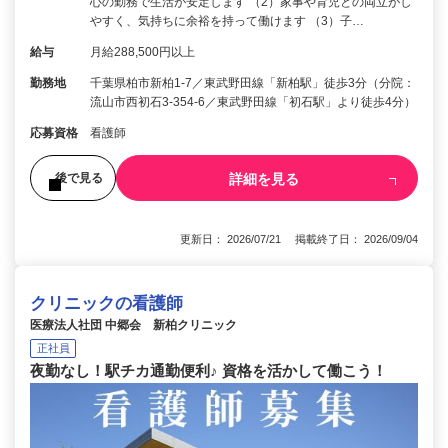
心の勤務で生活が安定します （2）家事や育児との両立がし
やすく、気持ちに余裕を持って働けます （3）子…
給与
月給288,500円以上
勤務地
千葉県柏市新柏1-7／東武野田線「新柏駅」徒歩3分（分院：
流山市西初石3-354-6／東武野田線「初石駅」より徒歩4分）
応募資格
看護師
詳細を見る
後で見る
更新日： 2026/07/21 掲載終了日： 2026/09/04
クリニックの看護師
医療法人社団 中郷会 新柏クリニック
正社員
夜勤なし！駅チカ通勤便利♪ 資格を活かして働こう！