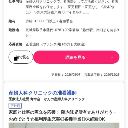
仕事内容
産婦人科クリニックで、看護師としてご活躍ください。看護
業務全般をお任せします。 変更範囲：変更なし 《具体的に
は》 ◇外来の診療介助 ◇バイタルチェ…
給与
月給316,000円以上＋各種手当
勤務地
茨城県取手市藤代1076（JR常磐線「藤代駅」南口より徒歩9
分）
応募資格
正看護師《ブランク明けの方も大歓迎》
詳細を見る
後で見る
更新日： 2026/08/07 掲載終了日： 2026/12/25
産婦人科クリニックの准看護師
医療法人社団 寿幸会 かんの産婦人科クリニック
正社員
家庭と仕事の両立を応援！ 院内託児所有☆ありがとう・
おめでとう☆福利厚生充実◎各種手当◎未経験OK