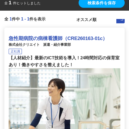
1
検索条件を保存
全
件ヒットしました
1
1
-
1
全
件中
件を表示
急性期病院の病棟看護師（CRE260163-01c）
株式会社クリエイト 派遣・紹介事業部
正社員
【人材紹介】最新のICT技術を導入！24時間対応の保育室
あり！働きやすさを整えました！