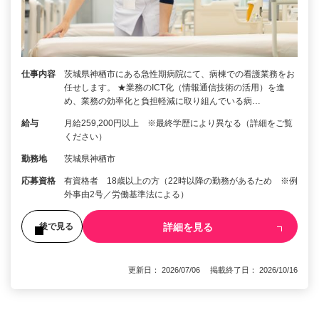
仕事内容
茨城県神栖市にある急性期病院にて、病棟での看護業務をお
任せします。 ★業務のICT化（情報通信技術の活用）を進
め、業務の効率化と負担軽減に取り組んでいる病…
給与
月給259,200円以上 ※最終学歴により異なる（詳細をご覧
ください）
勤務地
茨城県神栖市
応募資格
有資格者 18歳以上の方（22時以降の勤務があるため ※例
外事由2号／労働基準法による）
詳細を見る
後で見る
更新日： 2026/07/06 掲載終了日： 2026/10/16