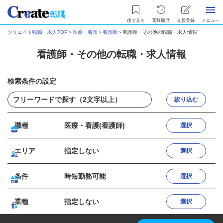
後で見る
閲覧履歴
会員登録
メニュー
クリエイト転職・求人TOP
＞
医療・看護
＞
看護師
＞
看護師・その他の転職・求人情報
看護師・その他の転職・求人情報
検索条件の設定
絞り込む
職種
医療・看護(看護師)
選択
エリア
指定しない
選択
条件
時短勤務可能
選択
業種
指定しない
選択