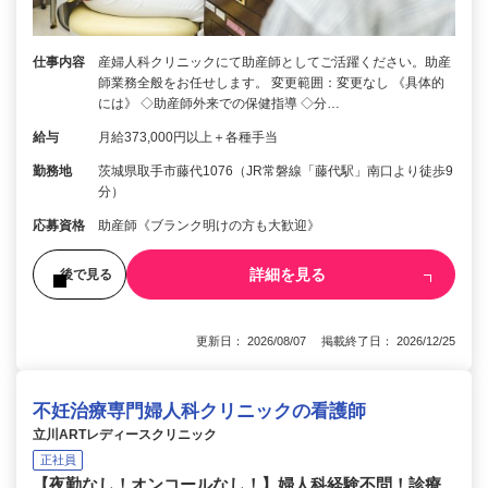
仕事内容
産婦人科クリニックにて助産師としてご活躍ください。助産
師業務全般をお任せします。 変更範囲：変更なし 《具体的
には》 ◇助産師外来での保健指導 ◇分…
給与
月給373,000円以上＋各種手当
勤務地
茨城県取手市藤代1076（JR常磐線「藤代駅」南口より徒歩9
分）
応募資格
助産師《ブランク明けの方も大歓迎》
詳細を見る
後で見る
更新日： 2026/08/07 掲載終了日： 2026/12/25
不妊治療専門婦人科クリニックの看護師
立川ARTレディースクリニック
正社員
【夜勤なし！オンコールなし！】婦人科経験不問！診療