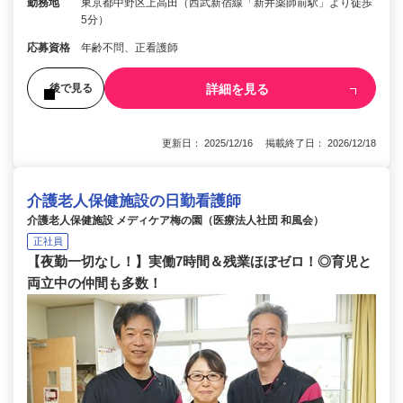
勤務地
東京都中野区上高田（西武新宿線「新井薬師前駅」より徒歩
5分）
応募資格
年齢不問、正看護師
詳細を見る
後で見る
更新日： 2025/12/16 掲載終了日： 2026/12/18
介護老人保健施設の日勤看護師
介護老人保健施設 メディケア梅の園（医療法人社団 和風会）
正社員
【夜勤一切なし！】実働7時間＆残業ほぼゼロ！◎育児と
両立中の仲間も多数！