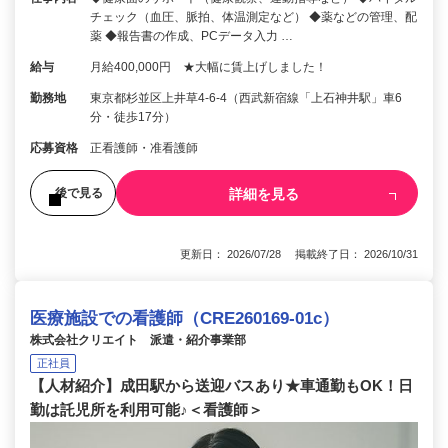
チェック（血圧、脈拍、体温測定など） ◆薬などの管理、配
薬 ◆報告書の作成、PCデータ入力 …
給与
月給400,000円 ★大幅に賃上げしました！
勤務地
東京都杉並区上井草4-6-4（西武新宿線「上石神井駅」車6
分・徒歩17分）
応募資格
正看護師・准看護師
詳細を見る
後で見る
更新日： 2026/07/28 掲載終了日： 2026/10/31
医療施設での看護師（CRE260169-01c）
株式会社クリエイト 派遣・紹介事業部
正社員
【人材紹介】成田駅から送迎バスあり★車通勤もOK！日
勤は託児所を利用可能♪＜看護師＞