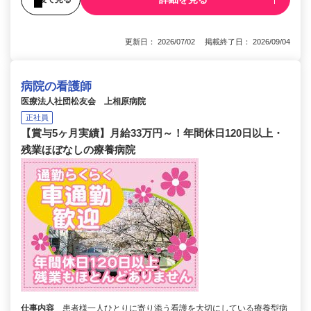
更新日： 2026/07/02 掲載終了日： 2026/09/04
病院の看護師
医療法人社団松友会 上相原病院
正社員
【賞与5ヶ月実績】月給33万円～！年間休日120日以上・
残業ほぼなしの療養病院
仕事内容
患者様一人ひとりに寄り添う看護を大切にしている療養型病