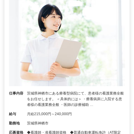
仕事内容
茨城県神栖市にある療養型病院にて、患者様の看護業務全般
をお任せします。 ＜具体的には＞ ・療養病床に入院する患
者様の看護業務全般 ・医師の診療補助 …
給与
月給215,000円～240,000円
勤務地
茨城県神栖市
応募資格
◆看護師・准看護師資格 ◆普通自動車運転免許（AT限定