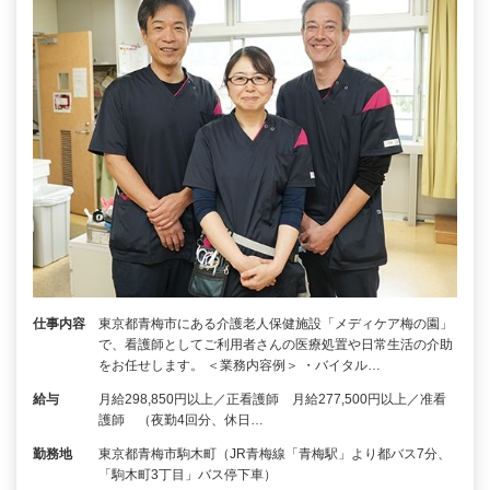
仕事内容
東京都青梅市にある介護老人保健施設「メディケア梅の園」
で、看護師としてご利用者さんの医療処置や日常生活の介助
をお任せします。 ＜業務内容例＞ ・バイタル…
給与
月給298,850円以上／正看護師 月給277,500円以上／准看
護師 （夜勤4回分、休日…
勤務地
東京都青梅市駒木町（JR青梅線「青梅駅」より都バス7分、
「駒木町3丁目」バス停下車）