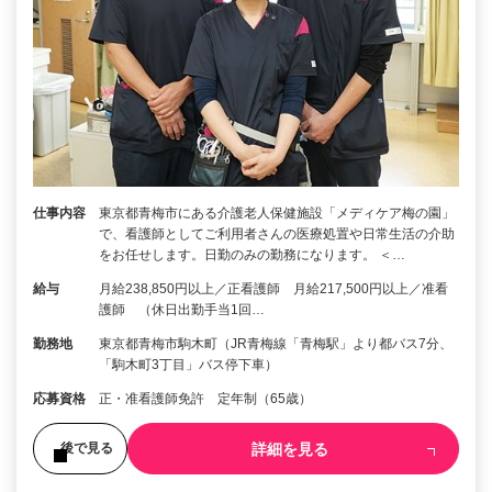
仕事内容
東京都青梅市にある介護老人保健施設「メディケア梅の園」
で、看護師としてご利用者さんの医療処置や日常生活の介助
をお任せします。日勤のみの勤務になります。 ＜…
給与
月給238,850円以上／正看護師 月給217,500円以上／准看
護師 （休日出勤手当1回…
勤務地
東京都青梅市駒木町（JR青梅線「青梅駅」より都バス7分、
「駒木町3丁目」バス停下車）
応募資格
正・准看護師免許 定年制（65歳）
詳細を見る
後で見る