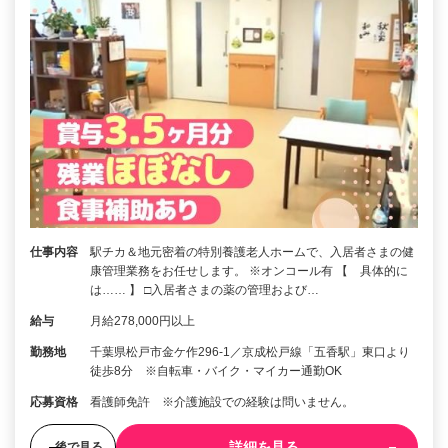
仕事内容
駅チカ＆地元密着の特別養護老人ホームで、入居者さまの健
康管理業務をお任せします。 ※オンコール有 【 具体的に
は…… 】 □入居者さまの薬の管理および…
給与
月給278,000円以上
勤務地
千葉県松戸市金ケ作296-1／京成松戸線「五香駅」東口より
徒歩8分 ※自転車・バイク・マイカー通勤OK
応募資格
看護師免許 ※介護施設での経験は問いません。
詳細を見る
後で見る