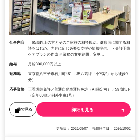
仕事内容
・65歳以上の方とそのご家族の相談援助。健康面に関する相
談をはじめ、内容に応じ必要な支援や情報提供。 ・介護予防
ケアプランの作成 ※業務の変更範囲：変更…
給与
月給300,000円以上
勤務地
東京都八王子市石川町481（JR八高線「小宮駅」から徒歩9
分）
応募資格
正看護師免許／普通自動車運転免許（AT限定可）／59歳以下
（定年60歳／例外事由1号）
詳細を見る
後で見る
更新日： 2026/08/07 掲載終了日： 2026/10/02