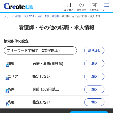
後で見る
閲覧履歴
会員登録
メニュー
クリエイト転職・求人TOP
＞
医療・看護
＞
看護師
＞
看護師・その他の転職・求人情報
看護師・その他の転職・求人情報
検索条件の設定
絞り込む
職種
医療・看護(看護師)
選択
エリア
指定しない
選択
条件
月給 15万円以上
選択
業種
指定しない
選択