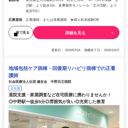
川駅」より徒歩3分、多摩都市モノレール「立川北駅」より
徒歩5分）
応募資格
正看護師、または准看護師 ★婦人科未経験OK
詳細を見る
後で見る
更新日： 2026/07/24 掲載終了日： 2026/10/27
地域包括ケア病棟・回復期リハビリ病棟での正看
護師
社会医療法人社団 健友会 中野共立病院
正社員
退院支援・家屋調査など在宅医療に携わりませんか！
◎中野駅〜徒歩5分◎雰囲気が良い◎充実した教育