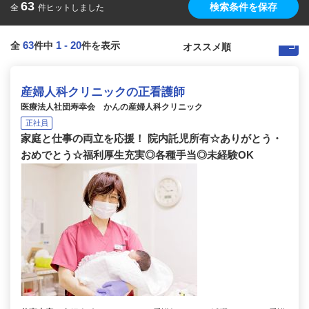
63
検索条件を保存
全
件ヒットしました
63
1
-
20
全
件中
件を表示
産婦人科クリニックの正看護師
医療法人社団寿幸会 かんの産婦人科クリニック
正社員
家庭と仕事の両立を応援！ 院内託児所有☆ありがとう・
おめでとう☆福利厚生充実◎各種手当◎未経験OK