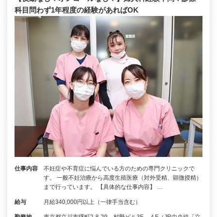
科目問わず1年程度の経験があればOK
仕事内容
不妊症や不育症に悩んでいる方のための専門クリニックで
す。 一般不妊治療から高度生殖医療（対外受精、顕微授精）
まで行っています。 【具体的な仕事内容】 …
給与
月給340,000円以上（一律手当含む）
勤務地
東京都立川市曙町2-8-29 村野ビル3F、４F（JR中央線「立