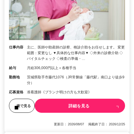
仕事内容
主に、医師や助産師の診察、検診介助をお任せします。 変更
範囲：変更なし ▼具体的な仕事内容▼ ◇外来の診療介助 ◇
バイタルチェック ◇検査の準備・…
給与
月給306,000円以上＋各種手当
勤務地
茨城県取手市藤代1076（JR常磐線「藤代駅」南口より徒歩9
分）
応募資格
准看護師《ブランク明けの方も大歓迎》
詳細を見る
後で見る
更新日： 2026/08/07 掲載終了日： 2026/12/25