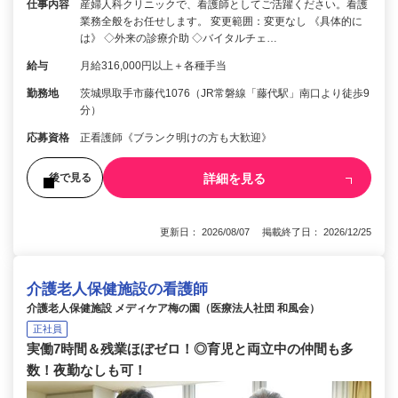
仕事内容
産婦人科クリニックで、看護師としてご活躍ください。看護
業務全般をお任せします。 変更範囲：変更なし 《具体的に
は》 ◇外来の診療介助 ◇バイタルチェ…
給与
月給316,000円以上＋各種手当
勤務地
茨城県取手市藤代1076（JR常磐線「藤代駅」南口より徒歩9
分）
応募資格
正看護師《ブランク明けの方も大歓迎》
詳細を見る
後で見る
更新日： 2026/08/07 掲載終了日： 2026/12/25
介護老人保健施設の看護師
介護老人保健施設 メディケア梅の園（医療法人社団 和風会）
正社員
実働7時間＆残業ほぼゼロ！◎育児と両立中の仲間も多
数！夜勤なしも可！