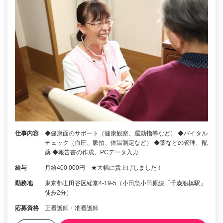
仕事内容
◆健康面のサポート（健康観察、運動指導など） ◆バイタル
チェック（血圧、脈拍、体温測定など） ◆薬などの管理、配
薬 ◆報告書の作成、PCデータ入力 …
給与
月給400,000円 ★大幅に賃上げしました！
勤務地
東京都世田谷区経堂4-19-5（小田急小田原線「千歳船橋駅」
徒歩2分）
応募資格
正看護師・准看護師