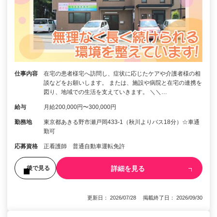
仕事内容
在宅の患者様宅へ訪問し、症状に応じたケアや介護者様の相
談などをお願いします。 または、施設や病院と在宅の連携を
図り、地域での生活を支えていきます。 ＼＼…
給与
月給200,000円〜300,000円
勤務地
東京都あきる野市瀬戸岡433-1（秋川よりバス18分）☆車通
勤可
応募資格
正看護師 普通自動車運転免許
詳細を見る
後で見る
更新日： 2026/07/28 掲載終了日： 2026/09/30