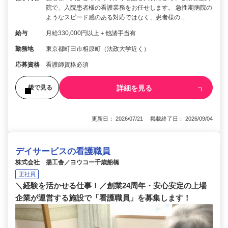
院で、入院患者様の看護業務をお任せします。 急性期病院の
ようなスピード感のある対応ではなく、患者様の…
給与
月給330,000円以上＋他諸手当有
勤務地
東京都町田市相原町（法政大学近く）
応募資格
看護師資格必須
詳細を見る
後で見る
更新日： 2026/07/21 掲載終了日： 2026/09/04
デイサービスの看護職員
株式会社 揚工舎／ヨウコー千歳船橋
正社員
＼経験を活かせる仕事！／創業24周年・安心安定の上場
企業が運営する施設で「看護職員」を募集します！