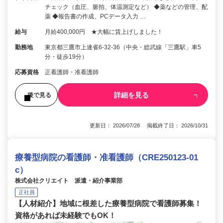
チェック（血圧、脈拍、体温測定など） ◆薬などの管理、配
薬 ◆報告書の作成、PCデータ入力 …
給与
月給400,000円 ★大幅に賃上げしました！
勤務地
東京都三鷹市上連雀6-32-36（中央・総武線「三鷹駅」車5
分・徒歩19分）
応募資格
正看護師・准看護師
詳細を見る
後で見る
更新日： 2026/07/28 掲載終了日： 2026/10/31
療養型病院の看護師・准看護師（CRE250123-01
c）
株式会社クリエイト 派遣・紹介事業部
正社員
【人材紹介】地域に根差した療養型病院で看護師募集！
資格があれば未経験でもOK！