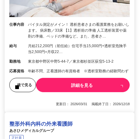
仕事内容
バイタル測定がメイン！ 透析患者さまの看護業務をお願いし
ます。 病床数／33床 【1】透析前の準備 人工透析装置や薬
剤の準備、ベッドの準備など。また、患者さ…
給与
月給212,200円（初任給）住宅手当15,000円+透析室危険手
当2,500円=月収22…
勤務地
東京都中野区中野5-44-7／東京都杉並区荻窪5-13-2
応募資格
年齢不問、正看護師の有資格者 ※透析室勤務の経験問わず
詳細を見る
後で見る
更新日： 2026/03/31 掲載終了日： 2026/12/18
整形外科内科の外来看護師
あさひメディカルグループ
正社員