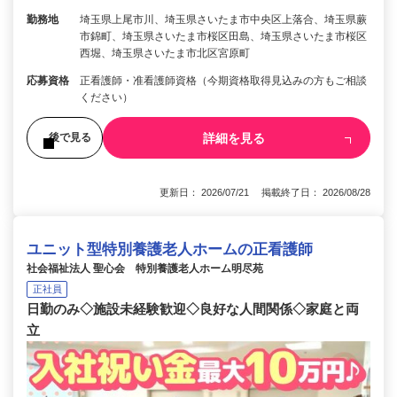
勤務地
埼玉県上尾市川、埼玉県さいたま市中央区上落合、埼玉県蕨
市錦町、埼玉県さいたま市桜区田島、埼玉県さいたま市桜区
西堀、埼玉県さいたま市北区宮原町
応募資格
正看護師・准看護師資格（今期資格取得見込みの方もご相談
ください）
詳細を見る
後で見る
更新日： 2026/07/21 掲載終了日： 2026/08/28
ユニット型特別養護老人ホームの正看護師
社会福祉法人 聖心会 特別養護老人ホーム明尽苑
正社員
日勤のみ◇施設未経験歓迎◇良好な人間関係◇家庭と両
立