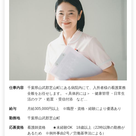
仕事内容
千葉県山武郡芝山町にある病院内にて、入所者様の看護業務
全般をお任せします。 ＜具体的には＞ ・健康管理 ・日常生
活のケア ・処置 ・受信付添 など…
給与
月給305,000円以上 ※職歴・資格・経験により優遇あり
勤務地
千葉県山武郡芝山町
応募資格
看護師資格 ★未経験OK 18歳以上（22時以降の勤務が
あるため ※例外事由2号／労働基準法による）