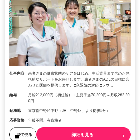
仕事内容
患者さまの健康状態のケアをはじめ、生活背景まで含めた包
括的なサポートをお任せします。患者さまのADLの目標に合
わせた医療を提供します。 □入退院の対応 □ラウ…
給与
月給212,000円（初任給）＋主要手当70,200円＝月収282,20
0円
勤務地
東京都中野区中野（JR「中野駅」より徒歩5分）
応募資格
年齢不問、有資格者
詳細を見る
後で見る