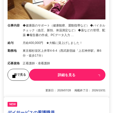
仕事内容
◆健康面のサポート（健康観察、運動指導など） ◆バイタル
チェック（血圧、脈拍、体温測定など） ◆薬などの管理、配
薬 ◆報告書の作成、PCデータ入力 …
給与
月給400,000円 ★大幅に賃上げしました！
勤務地
東京都杉並区上井草4-6-4（西武新宿線「上石神井駅」車6
分・徒歩17分）
応募資格
正看護師・准看護師
詳細を見る
後で見る
更新日： 2026/07/28 掲載終了日： 2026/10/31
NEW
デイサービスの看護職員