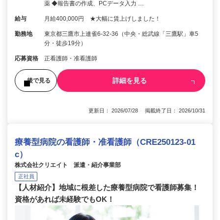
薬 ◆報告書の作成、PCデータ入力 …
給与
月給400,000円 ★大幅に賃上げしました！
勤務地
東京都三鷹市上連雀6-32-36（中央・総武線「三鷹駅」車5
分・徒歩19分）
応募資格
正看護師・准看護師
詳細を見る
後で見る
更新日： 2026/07/28 掲載終了日： 2026/10/31
療養型病院の看護師・准看護師（CRE250123-01
c）
株式会社クリエイト 派遣・紹介事業部
正社員
【人材紹介】地域に根差した療養型病院で看護師募集！
資格があれば未経験でもOK！