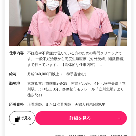
仕事内容
不妊症や不育症に悩んでいる方のための専門クリニックで
す。 一般不妊治療から高度生殖医療（対外受精、顕微授精）
まで行っています。 【具体的な仕事内容】 …
給与
月給340,000円以上（一律手当含む）
勤務地
東京都立川市曙町2-8-29 村野ビル3F、４F（JR中央線「立
川駅」より徒歩3分、多摩都市モノレール「立川北駅」より
徒歩5分）
応募資格
正看護師、または准看護師 ★婦人科未経験OK
詳細を見る
後で見る