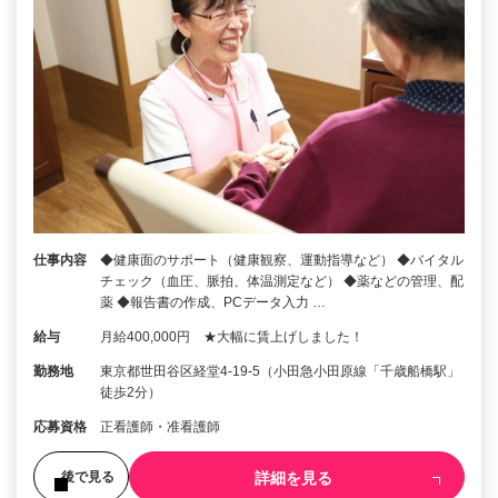
仕事内容
◆健康面のサポート（健康観察、運動指導など） ◆バイタル
チェック（血圧、脈拍、体温測定など） ◆薬などの管理、配
薬 ◆報告書の作成、PCデータ入力 …
給与
月給400,000円 ★大幅に賃上げしました！
勤務地
東京都世田谷区経堂4-19-5（小田急小田原線「千歳船橋駅」
徒歩2分）
応募資格
正看護師・准看護師
詳細を見る
後で見る