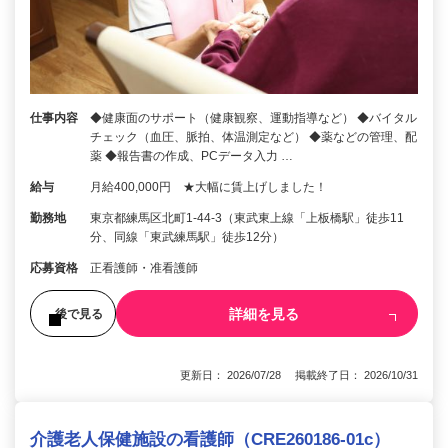
仕事内容
◆健康面のサポート（健康観察、運動指導など） ◆バイタル
チェック（血圧、脈拍、体温測定など） ◆薬などの管理、配
薬 ◆報告書の作成、PCデータ入力 …
給与
月給400,000円 ★大幅に賃上げしました！
勤務地
東京都練馬区北町1-44-3（東武東上線「上板橋駅」徒歩11
分、同線「東武練馬駅」徒歩12分）
応募資格
正看護師・准看護師
詳細を見る
後で見る
更新日： 2026/07/28 掲載終了日： 2026/10/31
介護老人保健施設の看護師（CRE260186-01c）