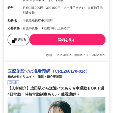
給与
月給245,000円～392,000円 ※一律手当含む ※夜勤手当
別途支給
勤務地
千葉県船橋市小野田町
応募資格
看護師資格 ★経験3年以上ある方
詳細を見る
後で見る
更新日： 2026/07/02 掲載終了日： 2026/09/25
医療施設での准看護師（CRE260170-01c）
株式会社クリエイト 派遣・紹介事業部
正社員
【人材紹介】成田駅から送迎バスあり★車通勤もOK！週
4日常勤・時短常勤制度あり♪＜准看護師＞