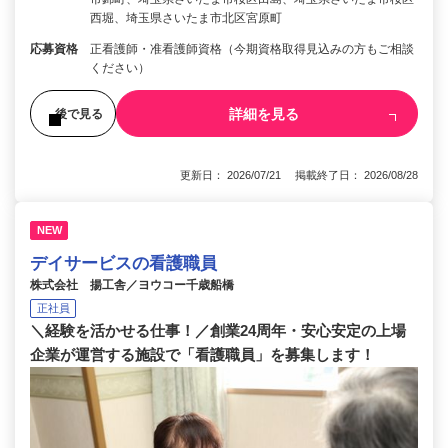
西堀、埼玉県さいたま市北区宮原町
応募資格
正看護師・准看護師資格（今期資格取得見込みの方もご相談
ください）
詳細を見る
後で見る
更新日： 2026/07/21 掲載終了日： 2026/08/28
NEW
デイサービスの看護職員
株式会社 揚工舎／ヨウコー千歳船橋
正社員
＼経験を活かせる仕事！／創業24周年・安心安定の上場
企業が運営する施設で「看護職員」を募集します！