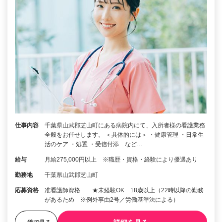
仕事内容
千葉県山武郡芝山町にある病院内にて、入所者様の看護業務
全般をお任せします。 ＜具体的には＞ ・健康管理 ・日常生
活のケア ・処置 ・受信付添 など…
給与
月給275,000円以上 ※職歴・資格・経験により優遇あり
勤務地
千葉県山武郡芝山町
応募資格
准看護師資格 ★未経験OK 18歳以上（22時以降の勤務
があるため ※例外事由2号／労働基準法による）