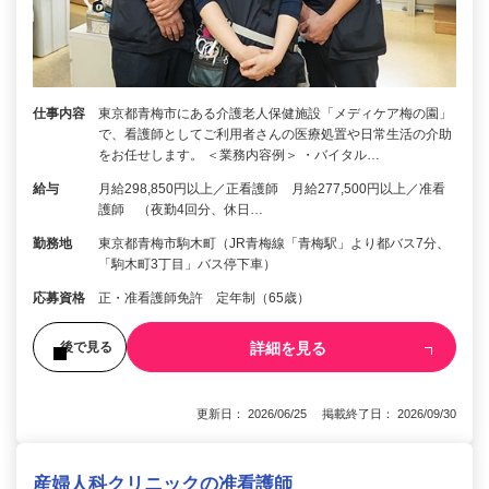
仕事内容
東京都青梅市にある介護老人保健施設「メディケア梅の園」
で、看護師としてご利用者さんの医療処置や日常生活の介助
をお任せします。 ＜業務内容例＞ ・バイタル…
給与
月給298,850円以上／正看護師 月給277,500円以上／准看
護師 （夜勤4回分、休日…
勤務地
東京都青梅市駒木町（JR青梅線「青梅駅」より都バス7分、
「駒木町3丁目」バス停下車）
応募資格
正・准看護師免許 定年制（65歳）
詳細を見る
後で見る
更新日： 2026/06/25 掲載終了日： 2026/09/30
産婦人科クリニックの准看護師