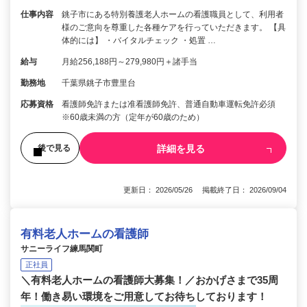
仕事内容
銚子市にある特別養護老人ホームの看護職員として、利用者
様のご意向を尊重した各種ケアを行っていただきます。 【具
体的には】 ・バイタルチェック ・処置 …
給与
月給256,188円～279,980円＋諸手当
勤務地
千葉県銚子市豊里台
応募資格
看護師免許または准看護師免許、普通自動車運転免許必須
※60歳未満の方（定年が60歳のため）
詳細を見る
後で見る
更新日： 2026/05/26 掲載終了日： 2026/09/04
有料老人ホームの看護師
サニーライフ練馬関町
正社員
＼有料老人ホームの看護師大募集！／おかげさまで35周
年！働き易い環境をご用意してお待ちしております！