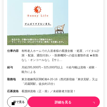
仕事内容
有料老人ホームでの入居者様の看護全般 ・処置、バイタル計
測 ・配薬、通院付添い ・医療機関への提出書類作成 ★夜勤
なし・オンコールなし 【サニ…
給与
月給295,000円～325,000円以上 ※給与幅は資格・経験・
能力による
勤務地
東京都練馬区関町南4-20-16（西武新宿線「東伏見駅」又は
「武蔵関駅」徒歩約15分）
応募資格
看護師資格（正・准）／未経験者大歓迎！
詳細を見る
後で見る