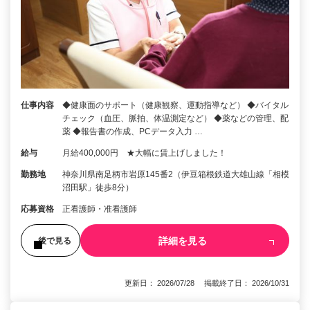
仕事内容
◆健康面のサポート（健康観察、運動指導など） ◆バイタル
チェック（血圧、脈拍、体温測定など） ◆薬などの管理、配
薬 ◆報告書の作成、PCデータ入力 …
給与
月給400,000円 ★大幅に賃上げしました！
勤務地
神奈川県南足柄市岩原145番2（伊豆箱根鉄道大雄山線「相模
沼田駅」徒歩8分）
応募資格
正看護師・准看護師
詳細を見る
後で見る
更新日： 2026/07/28 掲載終了日： 2026/10/31