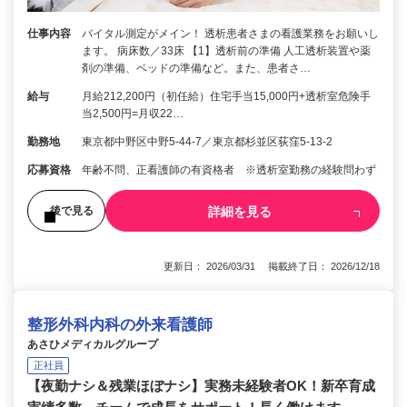
仕事内容
バイタル測定がメイン！ 透析患者さまの看護業務をお願いし
ます。 病床数／33床 【1】透析前の準備 人工透析装置や薬
剤の準備、ベッドの準備など。また、患者さ…
給与
月給212,200円（初任給）住宅手当15,000円+透析室危険手
当2,500円=月収22…
勤務地
東京都中野区中野5-44-7／東京都杉並区荻窪5-13-2
応募資格
年齢不問、正看護師の有資格者 ※透析室勤務の経験問わず
詳細を見る
後で見る
更新日： 2026/03/31 掲載終了日： 2026/12/18
整形外科内科の外来看護師
あさひメディカルグループ
正社員
【夜勤ナシ＆残業ほぼナシ】実務未経験者OK！新卒育成