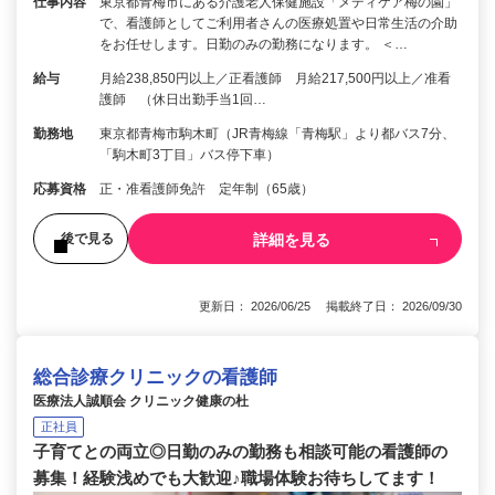
仕事内容
東京都青梅市にある介護老人保健施設「メディケア梅の園」
で、看護師としてご利用者さんの医療処置や日常生活の介助
をお任せします。日勤のみの勤務になります。 ＜…
給与
月給238,850円以上／正看護師 月給217,500円以上／准看
護師 （休日出勤手当1回…
勤務地
東京都青梅市駒木町（JR青梅線「青梅駅」より都バス7分、
「駒木町3丁目」バス停下車）
応募資格
正・准看護師免許 定年制（65歳）
詳細を見る
後で見る
更新日： 2026/06/25 掲載終了日： 2026/09/30
総合診療クリニックの看護師
医療法人誠順会 クリニック健康の杜
正社員
子育てとの両立◎日勤のみの勤務も相談可能の看護師の
募集！経験浅めでも大歓迎♪職場体験お待ちしてます！