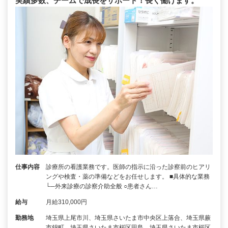
実績多数、チームで成長をサポート！長く働けます。
仕事内容
診療所の看護業務です。医師の指示に沿った診察前のヒアリ
ングや検査・薬の準備などをお任せします。 ■具体的な業務
└─外来診療の診察介助全般 ○患者さん…
給与
月給310,000円
勤務地
埼玉県上尾市川、埼玉県さいたま市中央区上落合、埼玉県蕨
市錦町、埼玉県さいたま市桜区田島、埼玉県さいたま市桜区