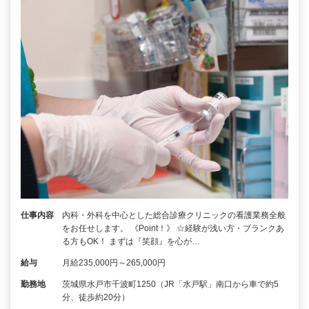
仕事内容
内科・外科を中心とした総合診療クリニックの看護業務全般
をお任せします。 《Point！》 ☆経験が浅い方・ブランクあ
る方もOK！ まずは『笑顔』を心が…
給与
月給235,000円～265,000円
勤務地
茨城県水戸市千波町1250（JR「水戸駅」南口から車で約5
分、徒歩約20分）