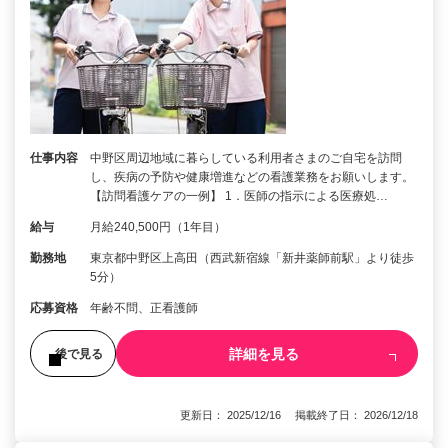
仕事内容
中野区周辺地域に暮らしている利用者さまのご自宅を訪問
し、疾病の予防や健康増進などの看護業務をお願いします。
【訪問看護ケアの一例】 1．医師の指示による医療処…
給与
月給240,500円（1年目）
勤務地
東京都中野区上高田（西武新宿線「新井薬師前駅」より徒歩
5分）
応募資格
年齢不問、正看護師
詳細を見る
後で見る
更新日： 2025/12/16 掲載終了日： 2026/12/18