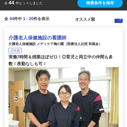
44
検索条件を保存
全
件ヒットしました
44
1
-
20
全
件中
件を表示
介護老人保健施設の看護師
介護老人保健施設 メディケア梅の園（医療法人社団 和風会）
正社員
実働7時間＆残業ほぼゼロ！◎育児と両立中の仲間も多
数！夜勤なしも可！