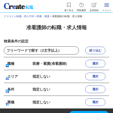
後で見る
閲覧履歴
会員登録
メニュー
クリエイト転職・求人TOP
＞
医療・看護
＞
准看護師の転職・求人情報
准看護師の転職・求人情報
検索条件の設定
絞り込む
職種
医療・看護(准看護師)
選択
エリア
指定しない
選択
条件
指定しない
選択
業種
指定しない
選択