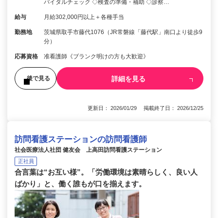
バイタルチェック ◇検査の準備・補助 ◇診察…
給与
月給302,000円以上＋各種手当
勤務地
茨城県取手市藤代1076（JR常磐線「藤代駅」南口より徒歩9
分）
応募資格
准看護師《ブランク明けの方も大歓迎》
詳細を見る
後で見る
更新日： 2026/01/29 掲載終了日： 2026/12/25
訪問看護ステーションの訪問看護師
社会医療法人社団 健友会 上高田訪問看護ステーション
正社員
合言葉は“お互い様”。「労働環境は素晴らしく、良い人
ばかり」と、働く誰もが口を揃えます。