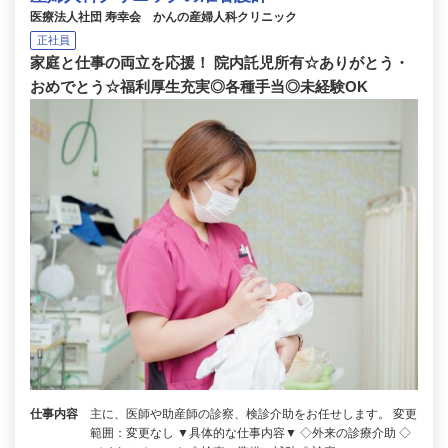
医療法人社団 寿幸会 かんの産婦人科クリニック
正社員
家庭と仕事の両立を応援！ 院内託児所有☆ありがとう・
おめでとう☆福利厚生充実◎各種手当◎未経験OK
仕事内容
主に、医師や助産師の診察、検診介助をお任せします。 変更
範囲：変更なし ▼具体的な仕事内容▼ ◇外来の診療介助 ◇