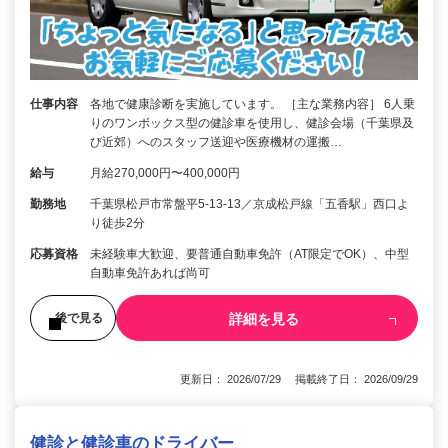
仕事内容
各地で健康診断を実施しています。 ［主な業務内容］ 6人乗
りのワンボックス型の健診車を使用し、健診会場（千葉県及
び近郊）へのスタッフ送迎や医療機材の運搬…
給与
月給270,000円〜400,000円
勤務地
千葉県松戸市常盤平5-13-13／京成松戸線「五香駅」西口よ
り徒歩2分
応募資格
未経験車大歓迎、要普通自動車免許（AT限定でOK）、中型
自動車免許あれば尚可
詳細を見る
後で見る
更新日： 2026/07/29 掲載終了日： 2026/09/29
健診と健診車のドライバー