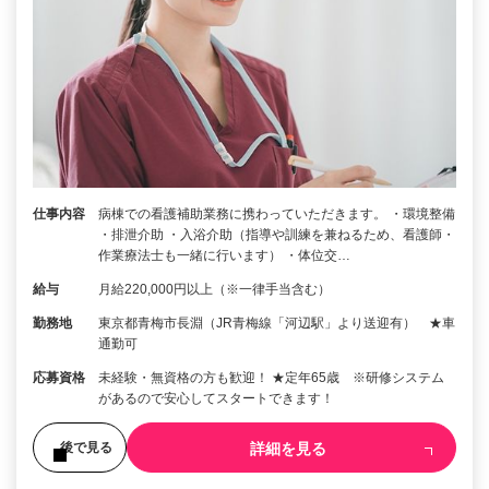
仕事内容
病棟での看護補助業務に携わっていただきます。 ・環境整備
・排泄介助 ・入浴介助（指導や訓練を兼ねるため、看護師・
作業療法士も一緒に行います） ・体位交…
給与
月給220,000円以上（※一律手当含む）
勤務地
東京都青梅市長淵（JR青梅線「河辺駅」より送迎有） ★車
通勤可
応募資格
未経験・無資格の方も歓迎！ ★定年65歳 ※研修システム
があるので安心してスタートできます！
詳細を見る
後で見る