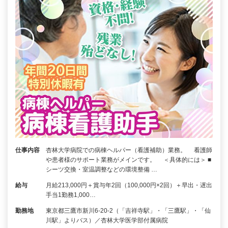
仕事内容
杏林大学病院での病棟ヘルパー（看護補助）業務。 看護師
や患者様のサポート業務がメインです。 ＜具体的には＞ ■
シーツ交換・室温調整などの環境整備 …
給与
月給213,000円＋賞与年2回（100,000円×2回）＋早出・遅出
手当1勤務1,000…
勤務地
東京都三鷹市新川6-20-2（「吉祥寺駅」・「三鷹駅」・「仙
川駅」よりバス）／杏林大学医学部付属病院