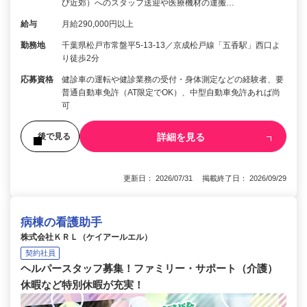
び近郊）へのスタッフ送迎や医療機材の運搬…
給与
月給290,000円以上
勤務地
千葉県松戸市常盤平5-13-13／京成松戸線「五香駅」西口よ
り徒歩2分
応募資格
健診車の運転や健診業務の受付・身体測定などの経験者、要
普通自動車免許（AT限定でOK）、中型自動車免許あれば尚
可
詳細を見る
後で見る
更新日： 2026/07/31 掲載終了日： 2026/09/29
病棟の看護助手
株式会社ＫＲＬ（ケイアールエル）
契約社員
ヘルパースタッフ募集！ファミリー・サポート（介護）
休暇など特別休暇が充実！