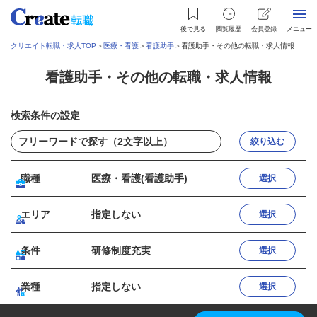
後で見る
閲覧履歴
会員登録
メニュー
クリエイト転職・求人TOP
＞
医療・看護
＞
看護助手
＞
看護助手・その他の転職・求人情報
看護助手・その他の転職・求人情報
検索条件の設定
絞り込む
職種
医療・看護(看護助手)
選択
エリア
指定しない
選択
条件
研修制度充実
選択
業種
指定しない
選択