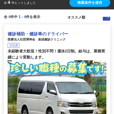
4
検索条件を保存
全
件ヒットしました
4
1
-
4
全
件中
件を表示
健診補助・健診車のドライバー
医療法人社団博寿会 創成健診クリニック
正社員
未経験者大歓迎！性別不問！週休2日制。給与は、業務実
績により変動します。