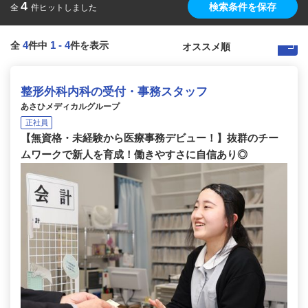
4
検索条件を保存
全
件ヒットしました
4
1
-
4
全
件中
件を表示
整形外科内科の受付・事務スタッフ
あさひメディカルグループ
正社員
【無資格・未経験から医療事務デビュー！】抜群のチー
ムワークで新人を育成！働きやすさに自信あり◎