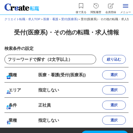
後で見る
閲覧履歴
会員登録
メニュー
クリエイト転職・求人TOP
＞
医療・看護
＞
受付(医療系)
＞
受付(医療系)・その他の転職・求人情報
受付(医療系)・その他の転職・求人情報
検索条件の設定
絞り込む
職種
医療・看護(受付(医療系))
選択
エリア
指定しない
選択
条件
正社員
選択
業種
指定しない
選択