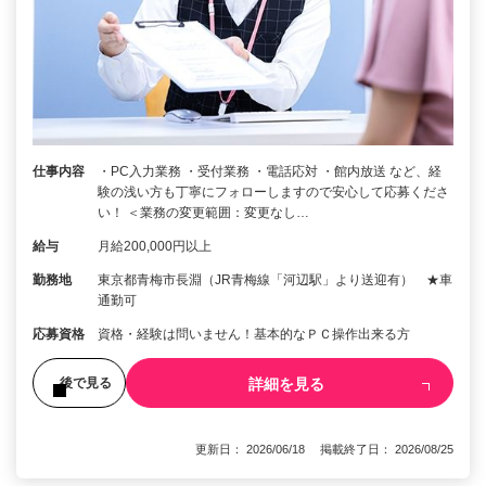
仕事内容
・PC入力業務 ・受付業務 ・電話応対 ・館内放送 など、経
験の浅い方も丁寧にフォローしますので安心して応募くださ
い！ ＜業務の変更範囲：変更なし…
給与
月給200,000円以上
勤務地
東京都青梅市長淵（JR青梅線「河辺駅」より送迎有） ★車
通勤可
応募資格
資格・経験は問いません！基本的なＰＣ操作出来る方
詳細を見る
後で見る
更新日： 2026/06/18 掲載終了日： 2026/08/25