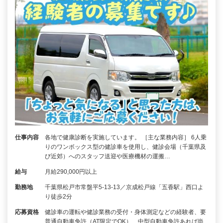
仕事内容
各地で健康診断を実施しています。 ［主な業務内容］ 6人乗
りのワンボックス型の健診車を使用し、健診会場（千葉県及
び近郊）へのスタッフ送迎や医療機材の運搬…
給与
月給290,000円以上
勤務地
千葉県松戸市常盤平5-13-13／京成松戸線「五香駅」西口よ
り徒歩2分
応募資格
健診車の運転や健診業務の受付・身体測定などの経験者、要
普通自動車免許（AT限定でOK）、中型自動車免許あれば尚