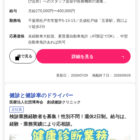
び近郊）へのスタッフ送迎や医療機材の運搬…
給与
月給270,000円〜400,000円
勤務地
千葉県松戸市常盤平5-13-13／京成松戸線「五香駅」西口よ
り徒歩2分
応募資格
未経験車大歓迎、要普通自動車免許（AT限定でOK）、中型
自動車免許あれば尚可
詳細を見る
後で見る
更新日： 2026/07/29 掲載終了日： 2026/09/29
健診と健診車のドライバー
医療法人社団博寿会 創成健診クリニック
正社員
検診業務経験者を募集！性別不問！週休2日制。給与は、
経験・業務実績により応相談。