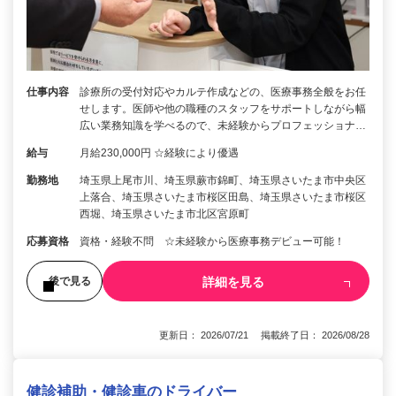
仕事内容
診療所の受付対応やカルテ作成などの、医療事務全般をお任
せします。医師や他の職種のスタッフをサポートしながら幅
広い業務知識を学べるので、未経験からプロフェッショナ…
給与
月給230,000円 ☆経験により優遇
勤務地
埼玉県上尾市川、埼玉県蕨市錦町、埼玉県さいたま市中央区
上落合、埼玉県さいたま市桜区田島、埼玉県さいたま市桜区
西堀、埼玉県さいたま市北区宮原町
応募資格
資格・経験不問 ☆未経験から医療事務デビュー可能！
詳細を見る
後で見る
更新日： 2026/07/21 掲載終了日： 2026/08/28
健診補助・健診車のドライバー