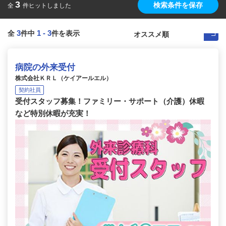
3
検索条件を保存
全
件ヒットしました
3
1
-
3
全
件中
件を表示
病院の外来受付
株式会社ＫＲＬ（ケイアールエル）
契約社員
受付スタッフ募集！ファミリー・サポート（介護）休暇
など特別休暇が充実！