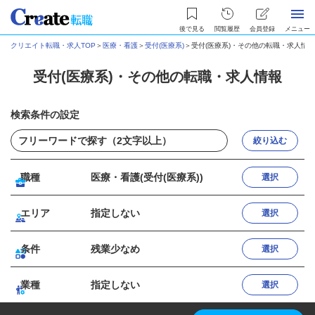
後で見る
閲覧履歴
会員登録
メニュー
クリエイト転職・求人TOP
＞
医療・看護
＞
受付(医療系)
＞
受付(医療系)・その他の転職・求人情報
受付(医療系)・その他の転職・求人情報
検索条件の設定
絞り込む
職種
医療・看護(受付(医療系))
選択
エリア
指定しない
選択
条件
残業少なめ
選択
業種
指定しない
選択