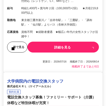
付対応（レントゲン、CT、MRI など）…
給与
時給1,400円＋賞与年２回（100,000円×2回） ★月収219,8
00円以上
勤務地
東京都三鷹市新川／「吉祥寺駅」・「三鷹駅」・「調布
駅」・「仙川駅」よりバス（杏林大学病院）
応募資格
資格不問 ★経験者優遇 ★幅広い年代の女性スタッフが活
躍中！
詳細を見る
後で見る
更新日： 2026/07/16 掲載終了日： 2026/08/14
掲載終了まであと6日
大学病院内の電話交換スタッフ
株式会社ＫＲＬ（ケイアールエル）
契約社員
電話交換スタッフ募集！ファミリー・サポート（介護）
休暇など特別休暇が充実！