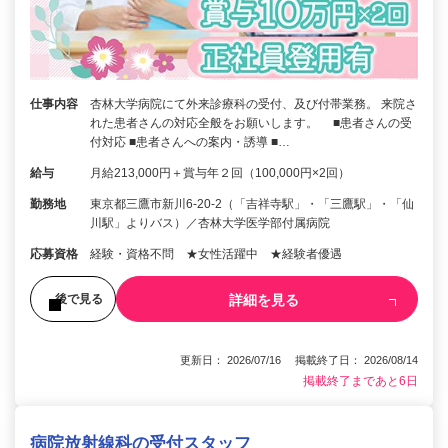
仕事内容
杏林大学病院にて外来診療科の受付、及び付帯業務。 来院さ
れた患者さんの対応全般をお願いします。 ■患者さんの受
付対応 ■患者さんへの案内・誘導 ■…
給与
月給213,000円＋賞与年２回（100,000円×2回）
勤務地
東京都三鷹市新川6-20-2（「吉祥寺駅」・「三鷹駅」・「仙
川駅」よりバス）／杏林大学医学部付属病院
応募資格
経験・資格不問 ★女性活躍中 ★経験者優遇
詳細を見る
後で見る
更新日： 2026/07/16 掲載終了日： 2026/08/14
掲載終了まであと6日
病院放射線科の受付スタッフ