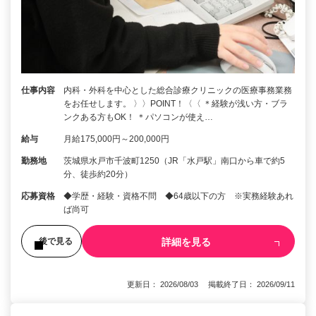
仕事内容
内科・外科を中心とした総合診療クリニックの医療事務業務
をお任せします。 〉〉POINT！〈〈 ＊経験が浅い方・ブラ
ンクある方もOK！ ＊パソコンが使え…
給与
月給175,000円～200,000円
勤務地
茨城県水戸市千波町1250（JR「水戸駅」南口から車で約5
分、徒歩約20分）
応募資格
◆学歴・経験・資格不問 ◆64歳以下の方 ※実務経験あれ
ば尚可
詳細を見る
後で見る
更新日： 2026/08/03 掲載終了日： 2026/09/11