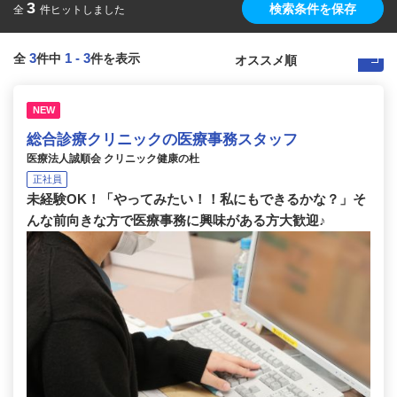
3
検索条件を保存
全
件ヒットしました
3
1
-
3
全
件中
件を表示
NEW
総合診療クリニックの医療事務スタッフ
医療法人誠順会 クリニック健康の杜
正社員
未経験OK！「やってみたい！！私にもできるかな？」そ
んな前向きな方で医療事務に興味がある方大歓迎♪