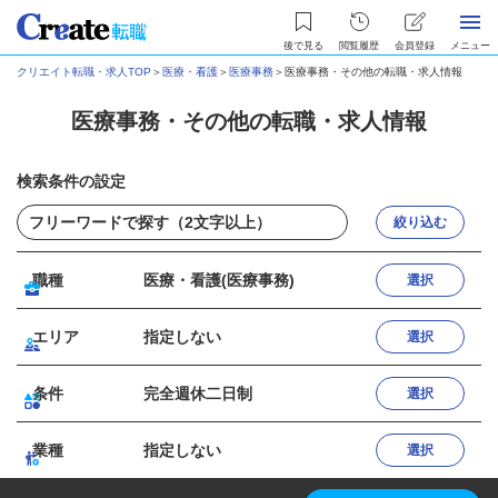
後で見る
閲覧履歴
会員登録
メニュー
クリエイト転職・求人TOP
＞
医療・看護
＞
医療事務
＞
医療事務・その他の転職・求人情報
医療事務・その他の転職・求人情報
検索条件の設定
絞り込む
職種
医療・看護(医療事務)
選択
エリア
指定しない
選択
条件
完全週休二日制
選択
業種
指定しない
選択