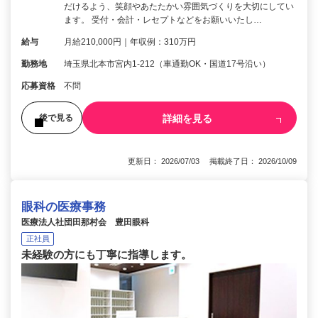
だけるよう、笑顔やあたたかい雰囲気づくりを大切にしてい
ます。 受付・会計・レセプトなどをお願いいたし…
給与
月給210,000円｜年収例：310万円
勤務地
埼玉県北本市宮内1-212（車通勤OK・国道17号沿い）
応募資格
不問
詳細を見る
後で見る
更新日： 2026/07/03 掲載終了日： 2026/10/09
眼科の医療事務
医療法人社団田那村会 豊田眼科
正社員
未経験の方にも丁寧に指導します。