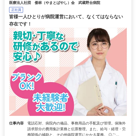
医療法人社団 倭林（やまとばやし）会 武蔵野台病院
正社員
皆様一人ひとりが病院運営において、なくてはならない
存在です！
仕事内容
電話応対、病院内の備品、事務用品の手配及び管理。保険外
請求部分の費用集計業務と伝票整理。また、給与・経理・労
務関係の補助と、その他病院運営にかかる業務。 ◎ご…