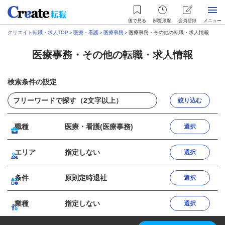
後で見る
閲覧履歴
会員登録
メニュー
クリエイト転職・求人TOP
＞
医療・看護
＞
医療事務
＞
医療事務・その他の転職・求人情報
医療事務・その他の転職・求人情報
検索条件の設定
絞り込む
職種
医療・看護(医療事務)
選択
エリア
指定しない
選択
条件
原則定時退社
選択
業種
指定しない
選択