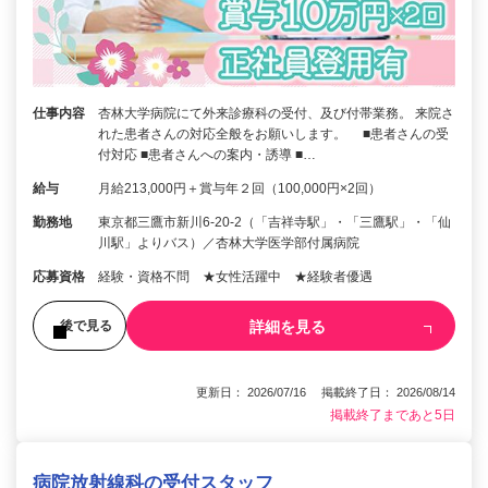
仕事内容
杏林大学病院にて外来診療科の受付、及び付帯業務。 来院さ
れた患者さんの対応全般をお願いします。 ■患者さんの受
付対応 ■患者さんへの案内・誘導 ■…
給与
月給213,000円＋賞与年２回（100,000円×2回）
勤務地
東京都三鷹市新川6-20-2（「吉祥寺駅」・「三鷹駅」・「仙
川駅」よりバス）／杏林大学医学部付属病院
応募資格
経験・資格不問 ★女性活躍中 ★経験者優遇
詳細を見る
後で見る
更新日： 2026/07/16 掲載終了日： 2026/08/14
掲載終了まであと5日
病院放射線科の受付スタッフ