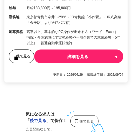
給与
月給183,800円～195,800円
勤務地
東京都青梅市今井1-2586（JR青梅線「小作駅」・JR八高線
「金子駅」より送迎バス有）
応募資格
高卒以上、基本的なPC操作が出来る方（ワード・Excel）、
病院・介護施設にて実務経験や一般企業での就業経験（5年
以上）、普通自動車運転免許
詳細を見る
後で見る
更新日： 2026/07/29 掲載終了日： 2026/09/04
1
気になる求人は
「
後で見る
」で保存！
会員登録なしで、