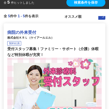
5
検索条件を保存
全
件ヒットしました
5
1
-
5
全
件中
件を表示
病院の外来受付
株式会社ＫＲＬ（ケイアールエル）
契約社員
受付スタッフ募集！ファミリー・サポート（介護）休暇
など特別休暇が充実！