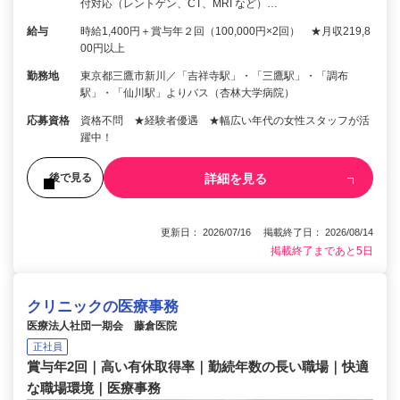
付対応（レントゲン、CT、MRI など）…
給与
時給1,400円＋賞与年２回（100,000円×2回） ★月収219,8
00円以上
勤務地
東京都三鷹市新川／「吉祥寺駅」・「三鷹駅」・「調布
駅」・「仙川駅」よりバス（杏林大学病院）
応募資格
資格不問 ★経験者優遇 ★幅広い年代の女性スタッフが活
躍中！
詳細を見る
後で見る
更新日： 2026/07/16 掲載終了日： 2026/08/14
掲載終了まであと5日
クリニックの医療事務
医療法人社団一期会 藤倉医院
正社員
賞与年2回｜高い有休取得率｜勤続年数の長い職場｜快適
な職場環境｜医療事務