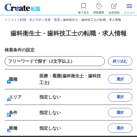
後で見る
閲覧履歴
会員登録
メニュー
クリエイト転職・求人TOP
＞
医療・看護
＞
歯科衛生士・歯科技工士の転職・求人情報
歯科衛生士・歯科技工士の転職・求人情報
検索条件の設定
絞り込む
医療・看護(歯科衛生士・歯科技
職種
選択
工士)
エリア
指定しない
選択
条件
指定しない
選択
業種
指定しない
選択