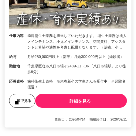
仕事内容
歯科衛生士業務を担当していただきます。 衛生士業務は成人
メインテナンス、小児メインテナンス、訪問資料、アシスタ
ントと希望や適性を考慮し配属となります。（治療、小…
給与
月給280,000円以上（新卒）月給300,000円以上（経験者）
勤務地
千葉県匝瑳市八日市場イ2489-11（JR「八日市場駅」より徒
歩8分）
応募資格
歯科衛生士資格 ※来春新卒の学生さんも受付中 ※経験者
優遇！
詳細を見る
後で見る
更新日： 2026/04/14 掲載終了日： 2026/09/11