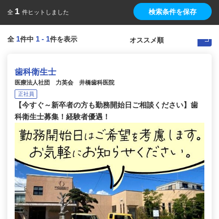
1
検索条件を保存
全
件ヒットしました
1
1
-
1
全
件中
件を表示
歯科衛生士
医療法人社団 力英会 井橋歯科医院
正社員
【今すぐ～新卒者の方も勤務開始日ご相談ください】歯
科衛生士募集！経験者優遇！