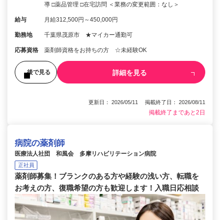
導 □薬品管理 □在宅訪問 ＜業務の変更範囲：なし＞
給与
月給312,500円～450,000円
勤務地
千葉県茂原市 ★マイカー通勤可
応募資格
薬剤師資格をお持ちの方 ☆未経験OK
詳細を見る
後で見る
更新日： 2026/05/11 掲載終了日： 2026/08/11
掲載終了まであと2日
病院の薬剤師
医療法人社団 和風会 多摩リハビリテーション病院
正社員
薬剤師募集！ブランクのある方や経験の浅い方、転職を
お考えの方、復職希望の方も歓迎します！入職日応相談