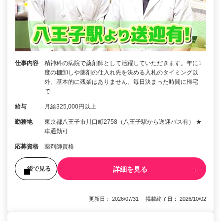
仕事内容
精神科の病院で薬剤師として活躍していただきます。年に1
度の棚卸しや薬剤の仕入れ先を決める入札のタイミング以
外、基本的に残業はありません。毎日決まった時間に帰宅
で…
給与
月給325,000円以上
勤務地
東京都八王子市川口町2758（八王子駅から送迎バス有） ★
車通勤可
応募資格
薬剤師資格
詳細を見る
後で見る
更新日： 2026/07/31 掲載終了日： 2026/10/02