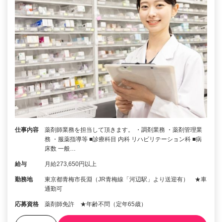
仕事内容
薬剤師業務を担当して頂きます。 ・調剤業務 ・薬剤管理業
務 ・服薬指導等 ■診療科目 内科 リハビリテーション科 ■病
床数 一般…
給与
月給273,650円以上
勤務地
東京都青梅市長淵（JR青梅線「河辺駅」より送迎有） ★車
通勤可
応募資格
薬剤師免許 ★年齢不問（定年65歳）