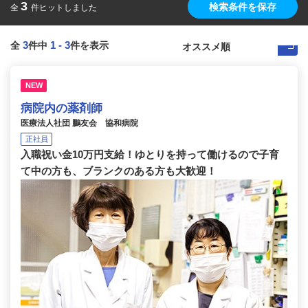
3
検索条件を保存
全
件ヒットしました
3
1
-
3
全
件中
件を表示
NEW
病院内の薬剤師
医療法人社団 鵬友会 協和病院
正社員
入職祝い金10万円支給！ゆとりを持って働けるので子育
て中の方も、ブランクのある方も大歓迎！