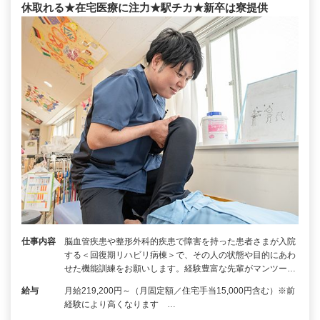
休取れる★在宅医療に注力★駅チカ★新卒は寮提供
仕事内容
脳⾎管疾患や整形外科的疾患で障害を持った患者さまが入院
する＜回復期リハビリ病棟＞で、その人の状態や目的にあわ
せた機能訓練をお願いします。経験豊富な先輩がマンツー…
給与
月給219,200円～（月固定額／住宅手当15,000円含む）※前
経験により高くなります …