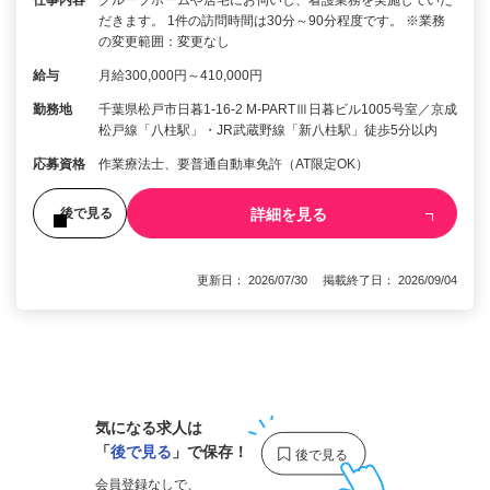
だきます。 1件の訪問時間は30分～90分程度です。 ※業務
の変更範囲：変更なし
給与
月給300,000円～410,000円
勤務地
千葉県松戸市日暮1-16-2 M-PARTⅢ日暮ビル1005号室／京成
松戸線「八柱駅」・JR武蔵野線「新八柱駅」徒歩5分以内
応募資格
作業療法士、要普通自動車免許（AT限定OK）
詳細を見る
後で見る
更新日： 2026/07/30 掲載終了日： 2026/09/04
1
気になる求人は
「
後で見る
」で保存！
会員登録なしで、