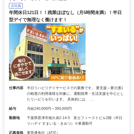
正社員
年間休日121日！！残業ほぼなし（月5時間未満）！半日
型デイで無理なく働けます！
仕事内容
半日リハビリデイサービスでの業務です。 要支援～要介護1
の軽度の利用者様を対象に、運動指導・生活支援を中心とし
たリハビリを行います。 具体的には、 …
給与
月給240,000円～300,000円
勤務地
千葉県君津市南久保2-14-5 富士フィーストビル2階（半日
リハデイ すまいる・きみつ）※車通勤可
応募資格
要普通免許（AT可）