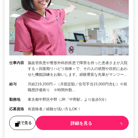
仕事内容
脳⾎管疾患や整形外科的疾患で障害を持った患者さまが入院
する＜回復期リハビリ病棟＞で、その人の状態や目的にあわ
せた機能訓練をお願いします。経験豊富な先輩がマンツー…
給与
月給219,200円～（月固定額／住宅手当15,000円含む）※前
職歴評価有り ※時間外勤…
勤務地
東京都中野区中野（JR「中野駅」より徒歩5分）
応募資格
有資格者／経験が浅い方もOK！
詳細を見る
後で見る