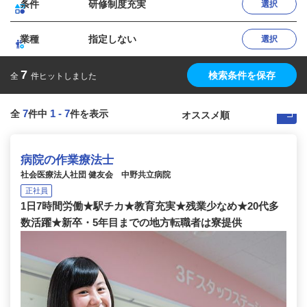
条件
研修制度充実
選択
業種
指定しない
選択
7
検索条件を保存
全
件ヒットしました
7
1
-
7
全
件中
件を表示
病院の作業療法士
社会医療法人社団 健友会 中野共立病院
正社員
1日7時間労働★駅チカ★教育充実★残業少なめ★20代多
数活躍★新卒・5年目までの地方転職者は寮提供