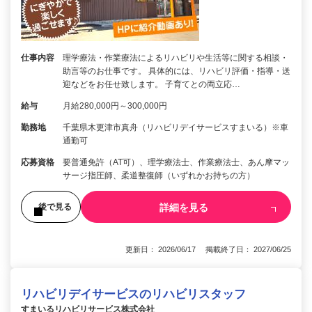
仕事内容
理学療法・作業療法によるリハビリや生活等に関する相談・
助言等のお仕事です。 具体的には、リハビリ評価・指導・送
迎などをお任せ致します。 子育てとの両立応…
給与
月給280,000円～300,000円
勤務地
千葉県木更津市真舟（リハビリデイサービスすまいる）※車
通勤可
応募資格
要普通免許（AT可）、理学療法士、作業療法士、あん摩マッ
サージ指圧師、柔道整復師（いずれかお持ちの方）
詳細を見る
後で見る
更新日： 2026/06/17 掲載終了日： 2027/06/25
リハビリデイサービスのリハビリスタッフ
すまいるリハビリサービス株式会社