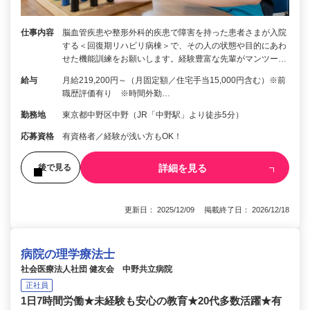
仕事内容
脳⾎管疾患や整形外科的疾患で障害を持った患者さまが入院
する＜回復期リハビリ病棟＞で、その人の状態や目的にあわ
せた機能訓練をお願いします。経験豊富な先輩がマンツー…
給与
月給219,200円～（月固定額／住宅手当15,000円含む）※前
職歴評価有り ※時間外勤…
勤務地
東京都中野区中野（JR「中野駅」より徒歩5分）
応募資格
有資格者／経験が浅い方もOK！
詳細を見る
後で見る
更新日： 2025/12/09 掲載終了日： 2026/12/18
病院の理学療法士
社会医療法人社団 健友会 中野共立病院
正社員
1日7時間労働★未経験も安心の教育★20代多数活躍★有