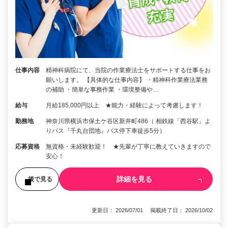
仕事内容
精神科病院にて、当院の作業療法士をサポートする仕事をお
願いします。 【具体的な仕事内容】 ・精神科作業療法業務
の補助 ・簡単な事務作業 ・環境整備や…
給与
月給185,000円以上 ★能力・経験によって考慮します！
勤務地
神奈川県横浜市保土ケ谷区新井町486（ 相鉄線「西谷駅」よ
りバス『千丸台団地』バス停下車徒歩5分）
応募資格
無資格・未経験歓迎！ ★先輩が丁寧に教えていきますので
安心！
詳細を見る
後で見る
更新日： 2026/07/01 掲載終了日： 2026/10/02