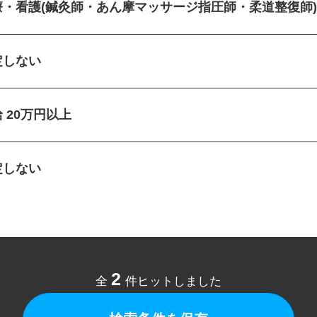
療・看護(鍼灸師・あん摩マッサージ指圧師・柔道整復師
定しない
給 20万円以上
定しない
2
全
件ヒットしました