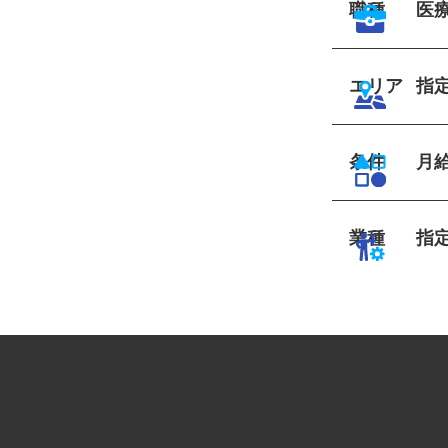
職種
医
エリア
指
条件
月
業種
指