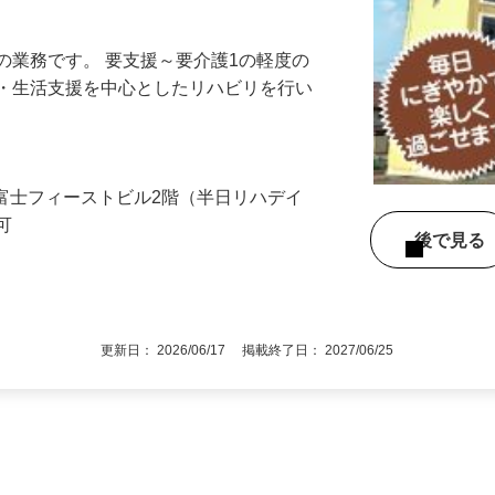
時間未満）！半日型デイで無理なく働けま
の業務です。 要支援～要介護1の軽度の
導・生活支援を中心としたリハビリを行い
5 富士フィーストビル2階（半日リハデイ
勤可
後で見
更新日： 2026/06/17 掲載終了日： 2027/06/25