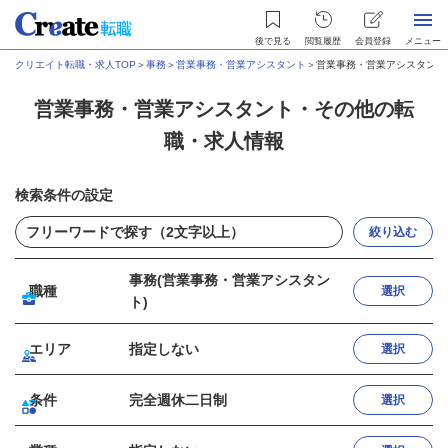
後で見る
閲覧履歴
会員登録
メニュー
クリエイト転職・求人TOP
＞
事務
＞
営業事務・営業アシスタント
＞
営業事務・営業アシスタント
営業事務・営業アシスタント・その他の転
職・求人情報
検索条件の設定
絞り込む
事務(営業事務・営業アシスタン
職種
選択
ト)
エリア
指定しない
選択
条件
完全週休二日制
選択