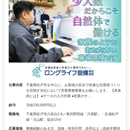
仕事内容
千葉県松戸市を中心に、お客様の安全で快適な住環境づくり
を目指す当社において営業事務業務をお願いします。 【具体
的には】 ●データの入力作業 ●営業のサ…
給与
月給230,000円以上
勤務地
千葉県松戸市六高台2-8／東武野田線「六実駅」・京成松戸
線「元山駅」徒歩15分
応募資格
事務経験がある方、資格・性別不問 高卒以上（高校卒業同