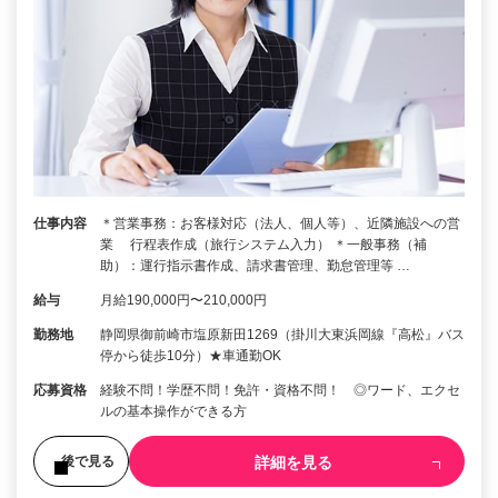
仕事内容
＊営業事務：お客様対応（法人、個人等）、近隣施設への営
業 行程表作成（旅行システム入力） ＊一般事務（補
助）：運行指示書作成、請求書管理、勤怠管理等 …
給与
月給190,000円〜210,000円
勤務地
静岡県御前崎市塩原新田1269（掛川大東浜岡線『高松』バス
停から徒歩10分）★車通勤OK
応募資格
経験不問！学歴不問！免許・資格不問！ ◎ワード、エクセ
ルの基本操作ができる方
詳細を見る
後で見る