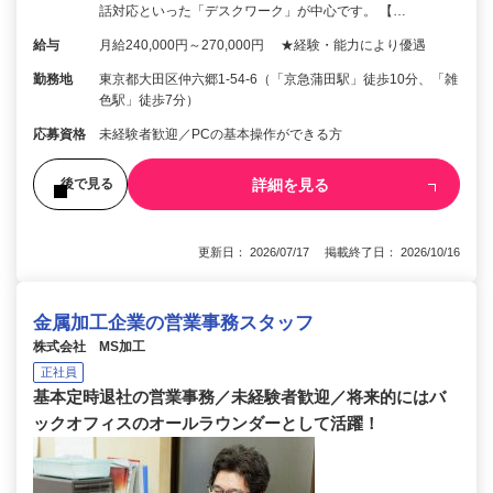
話対応といった「デスクワーク」が中心です。 【…
給与
月給240,000円～270,000円 ★経験・能力により優遇
勤務地
東京都大田区仲六郷1-54-6（「京急蒲田駅」徒歩10分、「雑
色駅」徒歩7分）
応募資格
未経験者歓迎／PCの基本操作ができる方
詳細を見る
後で見る
更新日： 2026/07/17 掲載終了日： 2026/10/16
金属加工企業の営業事務スタッフ
株式会社 MS加工
正社員
基本定時退社の営業事務／未経験者歓迎／将来的にはバ
ックオフィスのオールラウンダーとして活躍！