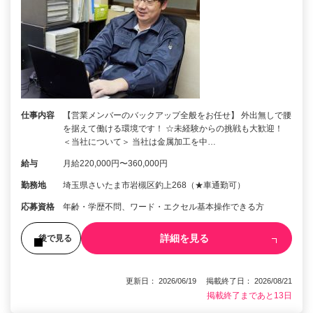
仕事内容
【営業メンバーのバックアップ全般をお任せ】 外出無しで腰
を据えて働ける環境です！ ☆未経験からの挑戦も大歓迎！
＜当社について＞ 当社は金属加工を中…
給与
月給220,000円〜360,000円
勤務地
埼玉県さいたま市岩槻区釣上268（★車通勤可）
応募資格
年齢・学歴不問、ワード・エクセル基本操作できる方
詳細を見る
後で見る
更新日： 2026/06/19 掲載終了日： 2026/08/21
掲載終了まであと13日