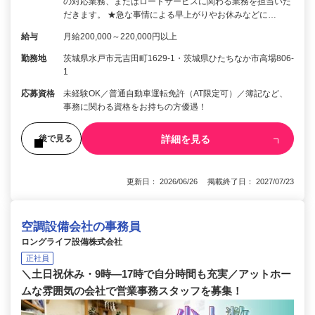
の対応業務、またはロードサービスに関わる業務を担当いた
だきます。 ★急な事情による早上がりやお休みなどに…
給与
月給200,000～220,000円以上
勤務地
茨城県水戸市元吉田町1629-1・茨城県ひたちなか市高場806-
1
応募資格
未経験OK／普通自動車運転免許（AT限定可）／簿記など、
事務に関わる資格をお持ちの方優遇！
詳細を見る
後で見る
更新日： 2026/06/26 掲載終了日： 2027/07/23
空調設備会社の事務員
ロングライフ設備株式会社
正社員
＼土日祝休み・9時―17時で自分時間も充実／アットホー
ムな雰囲気の会社で営業事務スタッフを募集！