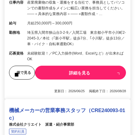
仕事内容
産業廃棄物の収集・運搬をする当社で、事務員としてパソコ
ンでの書類作成をメインに幅広い業務を担当してください。
――＜具体的な業務内容＞―― ○書類作成・…
給与
月給250,000円～300,000円
勤務地
埼玉県入間市狭山台3-2-9／入間工場 東京都小平市小川町2-
2045-3／本社（｢新小平駅」徒歩7分、｢小川駅」徒歩13分／
車・バイク・自転車通勤OK）
応募資格
未経験歓迎！／PC入力操作(Word、Excelなど）が出来れば
OK
詳細を見る
後で見る
更新日： 2026/06/25 掲載終了日： 2026/08/28
機械メーカーの営業事務スタッフ（CRE240093-01
c）
株式会社クリエイト 派遣・紹介事業部
契約社員