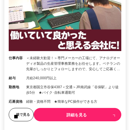
仕事内容
＜未経験大歓迎！＞専門メーカーの工場にて、アナログオー
ディオ製品の生産管理事務業務をお任せします。ベテランの
先輩がしっかりとフォローしますので、安心してご応募く…
給与
月給240,000円以上
勤務地
東京都国立市谷保4387＜交通＞JR南武線「谷保駅」より徒
歩5分 ★バイク･自転車通勤可
応募資格
経験・資格不問 ★簡単なPC操作ができる方
詳細を見る
後で見る