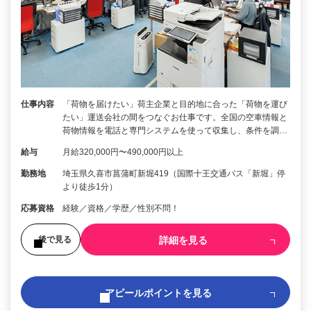
仕事内容
「荷物を届けたい」荷主企業と目的地に合った「荷物を運び
たい」運送会社の間をつなぐお仕事です。全国の空車情報と
荷物情報を電話と専門システムを使って収集し、条件を調…
給与
月給320,000円〜490,000円以上
勤務地
埼玉県久喜市菖蒲町新堀419（国際十王交通バス「新堀」停
より徒歩1分）
応募資格
経験／資格／学歴／性別不問！
詳細を見る
後で見る
アピールポイントを見る