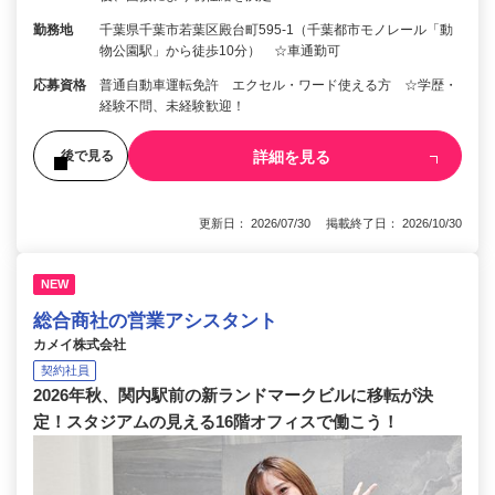
勤務地
千葉県千葉市若葉区殿台町595-1（千葉都市モノレール「動
物公園駅」から徒歩10分） ☆車通勤可
応募資格
普通自動車運転免許 エクセル・ワード使える方 ☆学歴・
経験不問、未経験歓迎！
詳細を見る
後で見る
更新日： 2026/07/30 掲載終了日： 2026/10/30
NEW
総合商社の営業アシスタント
カメイ株式会社
契約社員
2026年秋、関内駅前の新ランドマークビルに移転が決
定！スタジアムの見える16階オフィスで働こう！