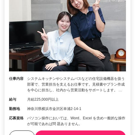
仕事内容
システムキッチンやシステムバスなどの住宅設備機器を扱う
部署で、営業担当を支えるお仕事です。見積書やプラン作成
を中心に担当し、社内から営業活動をサポートします。 …
給与
月給225,000円以上
勤務地
神奈川県横浜市金沢区幸浦2-14-1
応募資格
パソコン操作においては、Word、Excel を含め一般的な操作
が可能であれば問 題ありません。