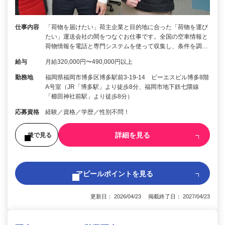
仕事内容
「荷物を届けたい」荷主企業と目的地に合った「荷物を運び
たい」運送会社の間をつなぐお仕事です。全国の空車情報と
荷物情報を電話と専門システムを使って収集し、条件を調…
給与
月給320,000円〜490,000円以上
勤務地
福岡県福岡市博多区博多駅前3-19-14 ビーエスビル博多8階
A号室（JR「博多駅」より徒歩8分、福岡市地下鉄七隈線
「櫛田神社前駅」より徒歩8分）
応募資格
経験／資格／学歴／性別不問！
詳細を見る
後で見る
アピールポイントを見る
更新日： 2026/04/23 掲載終了日： 2027/04/23