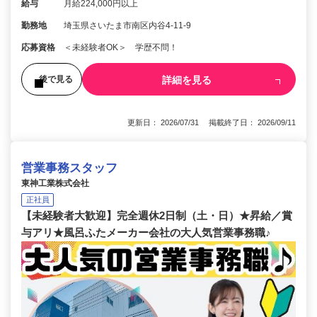
給与
月給224,000円以上
勤務地
埼玉県さいたま市南区内谷4-11-9
応募資格
＜未経験者OK＞ 学歴不問！
詳細を見る
後で見る
更新日： 2026/07/31 掲載終了日： 2026/09/11
営業事務スタッフ
東神工業株式会社
正社員
【未経験者大歓迎】完全週休2日制（土・日）★昇給／賞
与アリ★風呂ふたメーカー会社の大人気営業事務職♪