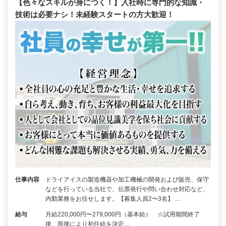
【色々なスキルが身につく！】入社時に専門的な知識・
技術は必要ナシ！未経験スタートの方大歓迎！
仕事内容
ドライアイスの製造機器や加工機械の開発および販売、保守
などを行っている当社で、伝票発行や問い合わせ対応など、
内勤業務をお任せします。【募集人員2〜3名】 …
給与
月給220,000円〜279,000円（基本給） ☆試用期間終了
後、面接により初任給を決定…