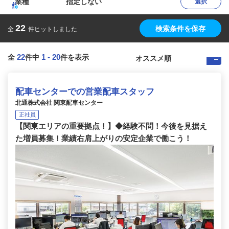
業種
指定しない
選択
22
検索条件を保存
全
件ヒットしました
22
1
-
20
全
件中
件を表示
配車センターでの営業配車スタッフ
北通株式会社 関東配車センター
正社員
【関東エリアの重要拠点！】◆経験不問！今後を見据え
た増員募集！業績右肩上がりの安定企業で働こう！