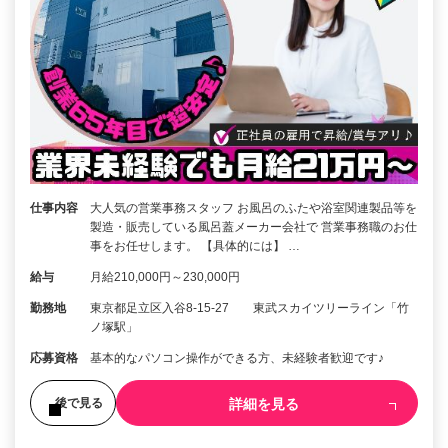
仕事内容
大人気の営業事務スタッフ お風呂のふたや浴室関連製品等を
製造・販売している風呂蓋メーカー会社で 営業事務職のお仕
事をお任せします。 【具体的には】 …
給与
月給210,000円～230,000円
勤務地
東京都足立区入谷8-15-27 東武スカイツリーライン「竹
ノ塚駅」
応募資格
基本的なパソコン操作ができる方、未経験者歓迎です♪
詳細を見る
後で見る