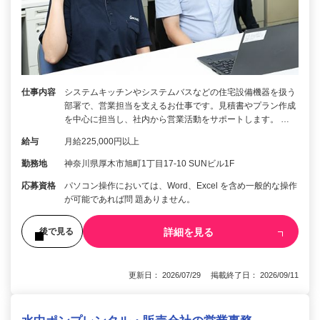
仕事内容
システムキッチンやシステムバスなどの住宅設備機器を扱う
部署で、営業担当を支えるお仕事です。見積書やプラン作成
を中心に担当し、社内から営業活動をサポートします。 …
給与
月給225,000円以上
勤務地
神奈川県厚木市旭町1丁目17-10 SUNビル1F
応募資格
パソコン操作においては、Word、Excel を含め一般的な操作
が可能であれば問 題ありません。
詳細を見る
後で見る
更新日： 2026/07/29 掲載終了日： 2026/09/11