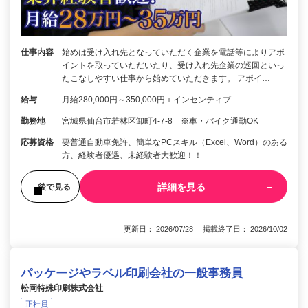
仕事内容
始めは受け入れ先となっていただく企業を電話等によりアポ
イントを取っていただいたり、受け入れ先企業の巡回といっ
たこなしやすい仕事から始めていただきます。 アポイ…
給与
月給280,000円～350,000円＋インセンティブ
勤務地
宮城県仙台市若林区卸町4-7-8 ※車・バイク通勤OK
応募資格
要普通自動車免許、簡単なPCスキル（Excel、Word）のある
方、経験者優遇、未経験者大歓迎！！
詳細を見る
後で見る
更新日： 2026/07/28 掲載終了日： 2026/10/02
パッケージやラベル印刷会社の一般事務員
松岡特殊印刷株式会社
正社員