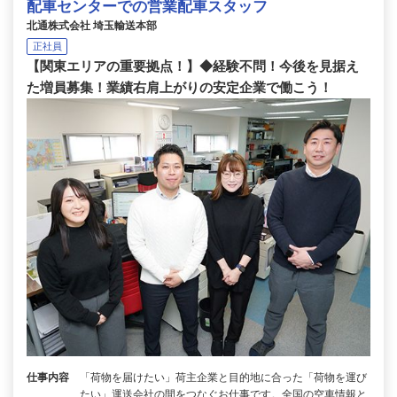
配車センターでの営業配車スタッフ
北通株式会社 埼玉輸送本部
正社員
【関東エリアの重要拠点！】◆経験不問！今後を見据え
た増員募集！業績右肩上がりの安定企業で働こう！
仕事内容
「荷物を届けたい」荷主企業と目的地に合った「荷物を運び
たい」運送会社の間をつなぐお仕事です。全国の空車情報と