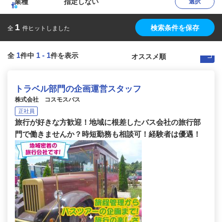
業種
指定しない
選択
1
検索条件を保存
全
件ヒットしました
1
1
-
1
全
件中
件を表示
トラベル部門の企画運営スタッフ
株式会社 コスモスバス
正社員
旅行が好きな方歓迎！地域に根差したバス会社の旅行部
門で働きませんか？時短勤務も相談可！経験者は優遇！