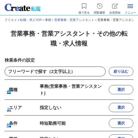
後で見る
閲覧履歴
会員登録
メニュー
クリエイト転職・求人TOP
＞
事務
＞
営業事務・営業アシスタント
＞
営業事務・営業アシスタント
営業事務・営業アシスタント・その他の転
職・求人情報
検索条件の設定
絞り込む
事務(営業事務・営業アシスタン
職種
選択
ト)
エリア
指定しない
選択
条件
時短勤務可能
選択