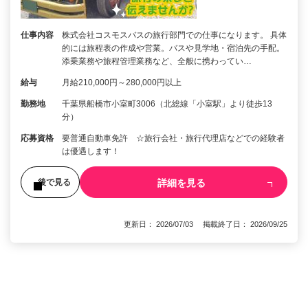
仕事内容
株式会社コスモスバスの旅行部門での仕事になります。 具体
的には旅程表の作成や営業。バスや見学地・宿泊先の手配。
添乗業務や旅程管理業務など、全般に携わってい…
給与
月給210,000円～280,000円以上
勤務地
千葉県船橋市小室町3006（北総線「小室駅」より徒歩13
分）
応募資格
要普通自動車免許 ☆旅行会社・旅行代理店などでの経験者
は優遇します！
詳細を見る
後で見る
更新日： 2026/07/03 掲載終了日： 2026/09/25
1