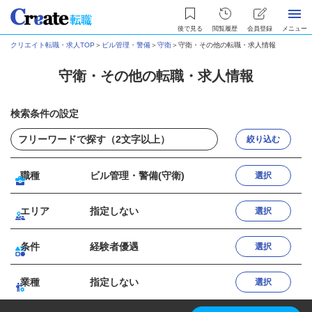
後で見る
閲覧履歴
会員登録
メニュー
クリエイト転職・求人TOP
＞
ビル管理・警備
＞
守衛
＞
守衛・その他の転職・求人情報
守衛・その他の転職・求人情報
検索条件の設定
絞り込む
職種
ビル管理・警備(守衛)
選択
エリア
指定しない
選択
条件
経験者優遇
選択
業種
指定しない
選択