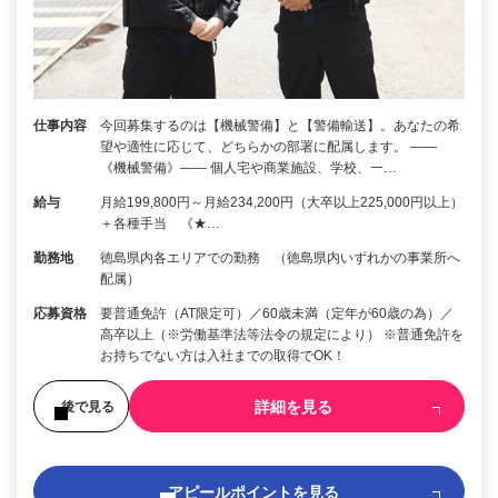
仕事内容
今回募集するのは【機械警備】と【警備輸送】。あなたの希
望や適性に応じて、どちらかの部署に配属します。 ――
《機械警備》―― 個人宅や商業施設、学校、一…
給与
月給199,800円～月給234,200円（大卒以上225,000円以上）
＋各種手当 《★…
勤務地
徳島県内各エリアでの勤務 （徳島県内いずれかの事業所へ
配属）
応募資格
要普通免許（AT限定可）／60歳未満（定年が60歳の為）／
高卒以上（※労働基準法等法令の規定により） ※普通免許を
お持ちでない方は入社までの取得でOK！
詳細を見る
後で見る
アピールポイントを見る