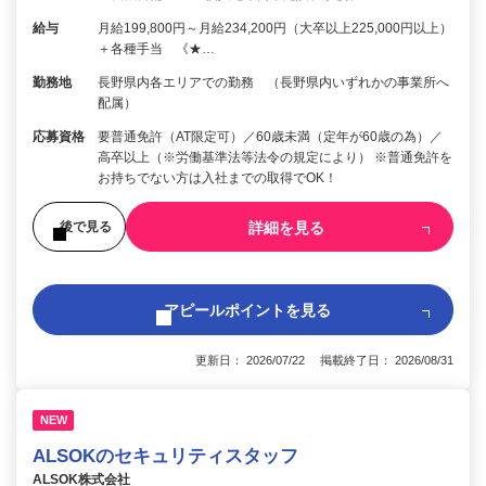
給与
月給199,800円～月給234,200円（大卒以上225,000円以上）
＋各種手当 《★…
勤務地
長野県内各エリアでの勤務 （長野県内いずれかの事業所へ
配属）
応募資格
要普通免許（AT限定可）／60歳未満（定年が60歳の為）／
高卒以上（※労働基準法等法令の規定により） ※普通免許を
お持ちでない方は入社までの取得でOK！
詳細を見る
後で見る
アピールポイントを見る
更新日： 2026/07/22 掲載終了日： 2026/08/31
NEW
ALSOKのセキュリティスタッフ
ALSOK株式会社