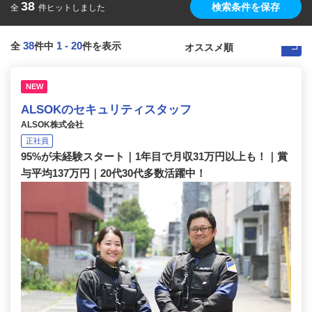
38
検索条件を保存
全
件ヒットしました
38
1
-
20
全
件中
件を表示
NEW
ALSOKのセキュリティスタッフ
ALSOK株式会社
正社員
95%が未経験スタート｜1年目で月収31万円以上も！｜賞
与平均137万円｜20代30代多数活躍中！