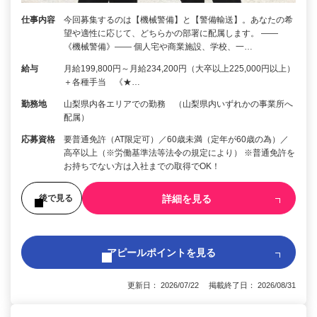
仕事内容
今回募集するのは【機械警備】と【警備輸送】。あなたの希
望や適性に応じて、どちらかの部署に配属します。 ――
《機械警備》―― 個人宅や商業施設、学校、一…
給与
月給199,800円～月給234,200円（大卒以上225,000円以上）
＋各種手当 《★…
勤務地
山梨県内各エリアでの勤務 （山梨県内いずれかの事業所へ
配属）
応募資格
要普通免許（AT限定可）／60歳未満（定年が60歳の為）／
高卒以上（※労働基準法等法令の規定により） ※普通免許を
お持ちでない方は入社までの取得でOK！
詳細を見る
後で見る
アピールポイントを見る
更新日： 2026/07/22 掲載終了日： 2026/08/31