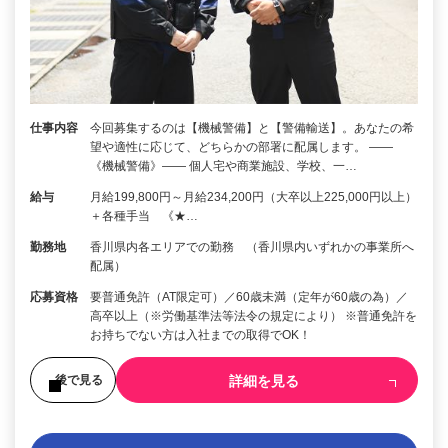
仕事内容
今回募集するのは【機械警備】と【警備輸送】。あなたの希
望や適性に応じて、どちらかの部署に配属します。 ――
《機械警備》―― 個人宅や商業施設、学校、一…
給与
月給199,800円～月給234,200円（大卒以上225,000円以上）
＋各種手当 《★…
勤務地
香川県内各エリアでの勤務 （香川県内いずれかの事業所へ
配属）
応募資格
要普通免許（AT限定可）／60歳未満（定年が60歳の為）／
高卒以上（※労働基準法等法令の規定により） ※普通免許を
お持ちでない方は入社までの取得でOK！
詳細を見る
後で見る