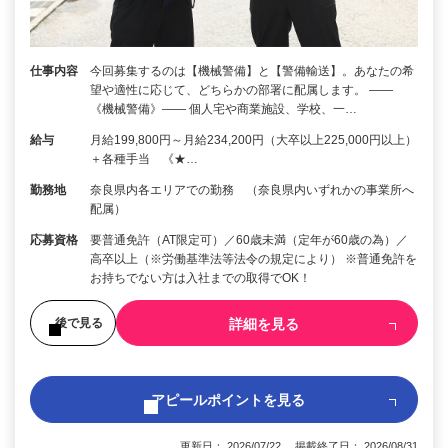
仕事内容
今回募集するのは【機械警備】と【警備輸送】。あなたの希
望や適性に応じて、どちらかの部署に配属します。 ――
《機械警備》―― 個人宅や商業施設、学校、一…
給与
月給199,800円～月給234,200円（大卒以上225,000円以上）
＋各種手当 《★…
勤務地
奈良県内各エリアでの勤務 （奈良県内いずれかの事業所へ
配属）
応募資格
要普通免許（AT限定可）／60歳未満（定年が60歳の為）／
高卒以上（※労働基準法等法令の規定により） ※普通免許を
お持ちでない方は入社までの取得でOK！
詳細を見る
後で見る
アピールポイントを見る
更新日： 2026/07/22 掲載終了日： 2026/08/31