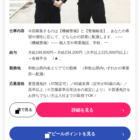
仕事内容
今回募集するのは【機械警備】と【警備輸送】。あなたの希
望や適性に応じて、どちらかの部署に配属します。 ――
《機械警備》―― 個人宅や商業施設、学校、一…
給与
月給199,800円～月給234,200円（大卒以上225,000円以上）
＋各種手当 《★…
勤務地
和歌山県内各エリアでの勤務 （和歌山県内いずれかの事業
所へ配属）
応募資格
要普通免許（AT限定可）／60歳未満（定年が60歳の為）／
高卒以上（※労働基準法等法令の規定により） ※普通免許を
お持ちでない方は入社までの取得でOK！
詳細を見る
後で見る
アピールポイントを見る