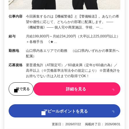
仕事内容
今回募集するのは【機械警備】と【警備輸送】。あなたの希
望や適性に応じて、どちらかの部署に配属します。 ――
《機械警備》―― 個人宅や商業施設、学校、一…
給与
月給199,800円～月給234,200円（大卒以上225,000円以上）
＋各種手当 《★…
勤務地
山口県内各エリアでの勤務 （山口県内いずれかの事業所へ
配属）
応募資格
要普通免許（AT限定可）／60歳未満（定年が60歳の為）／
高卒以上（※労働基準法等法令の規定により） ※普通免許を
お持ちでない方は入社までの取得でOK！
詳細を見る
後で見る
アピールポイントを見る
更新日： 2026/07/22 掲載終了日： 2026/08/31