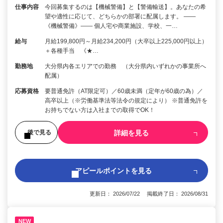
仕事内容
今回募集するのは【機械警備】と【警備輸送】。あなたの希
望や適性に応じて、どちらかの部署に配属します。 ――
《機械警備》―― 個人宅や商業施設、学校、一…
給与
月給199,800円～月給234,200円（大卒以上225,000円以上）
＋各種手当 《★…
勤務地
大分県内各エリアでの勤務 （大分県内いずれかの事業所へ
配属）
応募資格
要普通免許（AT限定可）／60歳未満（定年が60歳の為）／
高卒以上（※労働基準法等法令の規定により） ※普通免許を
お持ちでない方は入社までの取得でOK！
詳細を見る
後で見る
アピールポイントを見る
更新日： 2026/07/22 掲載終了日： 2026/08/31
NEW