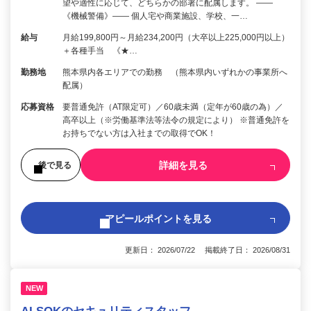
望や適性に応じて、どちらかの部署に配属します。 ――
《機械警備》―― 個人宅や商業施設、学校、一…
給与
月給199,800円～月給234,200円（大卒以上225,000円以上）
＋各種手当 《★…
勤務地
熊本県内各エリアでの勤務 （熊本県内いずれかの事業所へ
配属）
応募資格
要普通免許（AT限定可）／60歳未満（定年が60歳の為）／
高卒以上（※労働基準法等法令の規定により） ※普通免許を
お持ちでない方は入社までの取得でOK！
詳細を見る
後で見る
アピールポイントを見る
更新日： 2026/07/22 掲載終了日： 2026/08/31
NEW