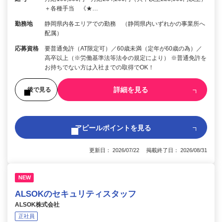
＋各種手当 《★…
勤務地
静岡県内各エリアでの勤務 （静岡県内いずれかの事業所へ
配属）
応募資格
要普通免許（AT限定可）／60歳未満（定年が60歳の為）／
高卒以上（※労働基準法等法令の規定により） ※普通免許を
お持ちでない方は入社までの取得でOK！
詳細を見る
後で見る
アピールポイントを見る
更新日： 2026/07/22 掲載終了日： 2026/08/31
NEW
ALSOKのセキュリティスタッフ
ALSOK株式会社
正社員