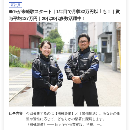
正社員
95%が未経験スタート｜1年目で月収32万円以上も！｜賞
与平均137万円｜20代30代多数活躍中！
仕事内容
今回募集するのは【機械警備】と【警備輸送】。あなたの希
望や適性に応じて、どちらかの部署に配属します。 ――
《機械警備》―― 個人宅や商業施設、学校、一…