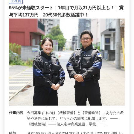
正社員
95%が未経験スタート｜1年目で月収31万円以上も！｜賞
与平均137万円｜20代30代多数活躍中！
仕事内容
今回募集するのは【機械警備】と【警備輸送】。あなたの希
望や適性に応じて、どちらかの部署に配属します。 ――
《機械警備》―― 個人宅や商業施設、学校、一…
給与
月給199,800円～月給234,200円（大卒以上225,000円以上）