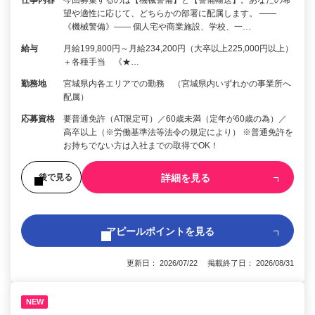
望や適性に応じて、どちらかの部署に配属します。 ――
《機械警備》―― 個人宅や商業施設、学校、一…
給与
月給199,800円～月給234,200円（大卒以上225,000円以上）
＋各種手当 《★…
勤務地
宮城県内各エリアでの勤務 （宮城県内いずれかの事業所へ
配属）
応募資格
要普通免許（AT限定可）／60歳未満（定年が60歳の為）／
高卒以上（※労働基準法等法令の規定により） ※普通免許を
お持ちでない方は入社までの取得でOK！
詳細を見る
後で見る
アピールポイントを見る
更新日： 2026/07/22 掲載終了日： 2026/08/31
NEW