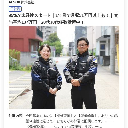
ALSOK株式会社
正社員
95%が未経験スタート｜1年目で月収31万円以上も！｜賞
与平均137万円｜20代30代多数活躍中！
仕事内容
今回募集するのは【機械警備】と【警備輸送】。あなたの希
望や適性に応じて、どちらかの部署に配属します。 ――
《機械警備》―― 個人宅や商業施設、学校、一…