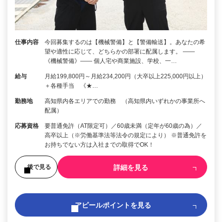
仕事内容
今回募集するのは【機械警備】と【警備輸送】。あなたの希
望や適性に応じて、どちらかの部署に配属します。 ――
《機械警備》―― 個人宅や商業施設、学校、一…
給与
月給199,800円～月給234,200円（大卒以上225,000円以上）
＋各種手当 《★…
勤務地
高知県内各エリアでの勤務 （高知県内いずれかの事業所へ
配属）
応募資格
要普通免許（AT限定可）／60歳未満（定年が60歳の為）／
高卒以上（※労働基準法等法令の規定により） ※普通免許を
お持ちでない方は入社までの取得でOK！
詳細を見る
後で見る
アピールポイントを見る