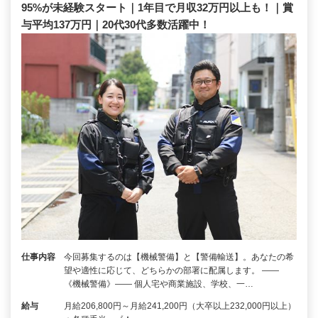
95%が未経験スタート｜1年目で月収32万円以上も！｜賞
与平均137万円｜20代30代多数活躍中！
仕事内容
今回募集するのは【機械警備】と【警備輸送】。あなたの希
望や適性に応じて、どちらかの部署に配属します。 ――
《機械警備》―― 個人宅や商業施設、学校、一…
給与
月給206,800円～月給241,200円（大卒以上232,000円以上）