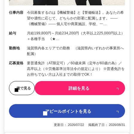
仕事内容
今回募集するのは【機械警備】と【警備輸送】。あなたの希
望や適性に応じて、どちらかの部署に配属します。 ――
《機械警備》―― 個人宅や商業施設、学校、一…
給与
月給199,800円～月給234,200円（大卒以上225,000円以上）
＋各種手当 《★…
勤務地
滋賀県内各エリアでの勤務 （滋賀県内いずれかの事業所へ
配属）
応募資格
要普通免許（AT限定可）／60歳未満（定年が60歳の為）／
高卒以上（※労働基準法等法令の規定により） ※普通免許を
お持ちでない方は入社までの取得でOK！
詳細を見る
後で見る
アピールポイントを見る
更新日： 2026/07/22 掲載終了日： 2026/08/31