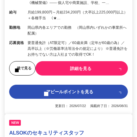
《機械警備》―― 個人宅や商業施設、学校、一…
給与
月給199,800円～月給234,200円（大卒以上225,000円以上）
＋各種手当 《★…
勤務地
岡山県内各エリアでの勤務 （岡山県内いずれかの事業所へ
配属）
応募資格
要普通免許（AT限定可）／60歳未満（定年が60歳の為）／
高卒以上（※労働基準法等法令の規定により） ※普通免許を
お持ちでない方は入社までの取得でOK！
詳細を見る
後で見る
アピールポイントを見る
更新日： 2026/07/22 掲載終了日： 2026/08/31
NEW
ALSOKのセキュリティスタッフ