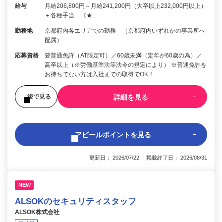
給与
月給206,800円～月給241,200円（大卒以上232,000円以上）
＋各種手当 《★…
勤務地
京都府内各エリアでの勤務 （京都府内いずれかの事業所へ
配属）
応募資格
要普通免許（AT限定可）／60歳未満（定年が60歳の為）／
高卒以上（※労働基準法等法令の規定により） ※普通免許を
お持ちでない方は入社までの取得でOK！
詳細を見る
後で見る
アピールポイントを見る
更新日： 2026/07/22 掲載終了日： 2026/08/31
NEW
ALSOKのセキュリティスタッフ
ALSOK株式会社