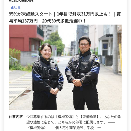
ALSOK株式会社
正社員
95%が未経験スタート｜1年目で月収31万円以上も！｜賞
与平均137万円｜20代30代多数活躍中！
仕事内容
今回募集するのは【機械警備】と【警備輸送】。あなたの希
望や適性に応じて、どちらかの部署に配属します。 ――
《機械警備》―― 個人宅や商業施設、学校、一…