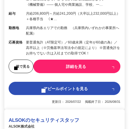
《機械警備》―― 個人宅や商業施設、学校、一…
給与
月給206,800円～月給241,200円（大卒以上232,000円以上）
＋各種手当 《★…
勤務地
兵庫県内各エリアでの勤務 （兵庫県内いずれかの事業所へ
配属）
応募資格
要普通免許（AT限定可）／60歳未満（定年が60歳の為）／
高卒以上（※労働基準法等法令の規定により） ※普通免許を
お持ちでない方は入社までの取得でOK！
詳細を見る
後で見る
アピールポイントを見る
更新日： 2026/07/22 掲載終了日： 2026/08/31
ALSOKのセキュリティスタッフ
ALSOK株式会社