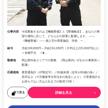
仕事内容
今回募集するのは【機械警備】と【警備輸送】。あなたの希
望や適性に応じて、どちらかの部署に配属します。 ――
《機械警備》―― 個人宅や商業施設、学校、一…
給与
月給199,800円～月給234,200円（大卒以上225,000円以上）
＋各種手当 《★…
勤務地
岡山県内各エリアでの勤務 （岡山県内いずれかの事業所へ
配属）
応募資格
要普通免許（AT限定可）／60歳未満（定年が60歳の為）／
高卒以上（※労働基準法等法令の規定により） ※普通免許を
お持ちでない方は入社までの取得でOK！
詳細を見る
後で見る