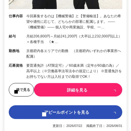
仕事内容
今回募集するのは【機械警備】と【警備輸送】。あなたの希
望や適性に応じて、どちらかの部署に配属します。 ――
《機械警備》―― 個人宅や商業施設、学校、一…
給与
月給206,800円～月給241,200円（大卒以上232,000円以上）
＋各種手当 《★…
勤務地
京都府内各エリアでの勤務 （京都府内いずれかの事業所へ
配属）
応募資格
要普通免許（AT限定可）／60歳未満（定年が60歳の為）／
高卒以上（※労働基準法等法令の規定により） ※普通免許を
お持ちでない方は入社までの取得でOK！
詳細を見る
後で見る
アピールポイントを見る
更新日： 2026/07/22 掲載終了日： 2026/08/31