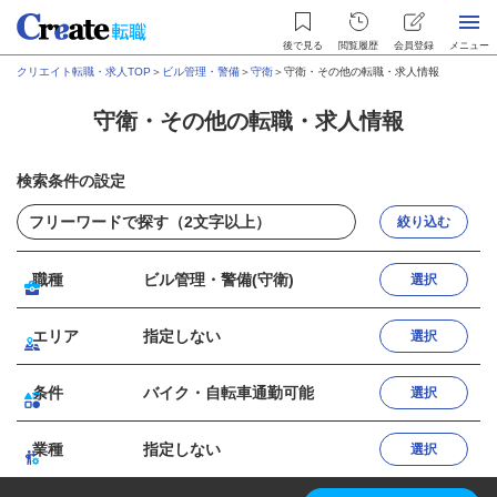
後で見る
閲覧履歴
会員登録
メニュー
クリエイト転職・求人TOP
＞
ビル管理・警備
＞
守衛
＞
守衛・その他の転職・求人情報
守衛・その他の転職・求人情報
検索条件の設定
絞り込む
職種
ビル管理・警備(守衛)
選択
エリア
指定しない
選択
条件
バイク・自転車通勤可能
選択
業種
指定しない
選択