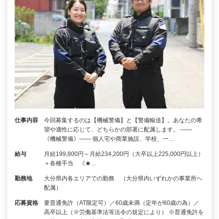
仕事内容
今回募集するのは【機械警備】と【警備輸送】。あなたの希
望や適性に応じて、どちらかの部署に配属します。 ――
《機械警備》―― 個人宅や商業施設、学校、一…
給与
月給199,800円～月給234,200円（大卒以上225,000円以上）
＋各種手当 《★…
勤務地
大分県内各エリアでの勤務 （大分県内いずれかの事業所へ
配属）
応募資格
要普通免許（AT限定可）／60歳未満（定年が60歳の為）／
高卒以上（※労働基準法等法令の規定により） ※普通免許を