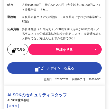
給与
月給199,800円～月給234,200円（大卒以上225,000円以上）
＋各種手当 《★…
勤務地
奈良県内各エリアでの勤務 （奈良県内いずれかの事業所へ
配属）
応募資格
要普通免許（AT限定可）／60歳未満（定年が60歳の為）／
高卒以上（※労働基準法等法令の規定により） ※普通免許を
お持ちでない方は入社までの取得でOK！
詳細を見る
後で見る
アピールポイントを見る
更新日： 2026/07/22 掲載終了日： 2026/08/31
ALSOKのセキュリティスタッフ
ALSOK株式会社
正社員