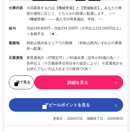
仕事内容
今回募集するのは【機械警備】と【警備輸送】。あなたの希
望や適性に応じて、どちらかの部署に配属します。 ――
《機械警備》―― 個人宅や商業施設、学校、一…
給与
月給199,800円～月給234,200円（大卒以上225,000円以上）
＋各種手当 《★…
勤務地
和歌山県内各エリアでの勤務 （和歌山県内いずれかの事業
所へ配属）
応募資格
要普通免許（AT限定可）／60歳未満（定年が60歳の為）／
高卒以上（※労働基準法等法令の規定により） ※普通免許を
お持ちでない方は入社までの取得でOK！
詳細を見る
後で見る
アピールポイントを見る
更新日： 2026/07/22 掲載終了日： 2026/08/31