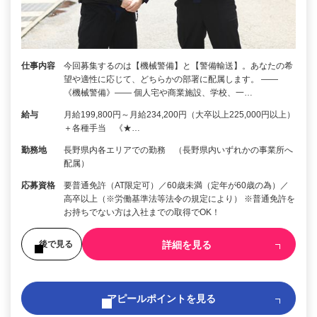
仕事内容
今回募集するのは【機械警備】と【警備輸送】。あなたの希
望や適性に応じて、どちらかの部署に配属します。 ――
《機械警備》―― 個人宅や商業施設、学校、一…
給与
月給199,800円～月給234,200円（大卒以上225,000円以上）
＋各種手当 《★…
勤務地
長野県内各エリアでの勤務 （長野県内いずれかの事業所へ
配属）
応募資格
要普通免許（AT限定可）／60歳未満（定年が60歳の為）／
高卒以上（※労働基準法等法令の規定により） ※普通免許を
お持ちでない方は入社までの取得でOK！
詳細を見る
後で見る
アピールポイントを見る