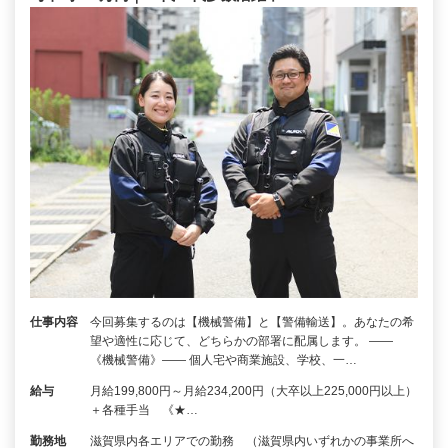
仕事内容
今回募集するのは【機械警備】と【警備輸送】。あなたの希
望や適性に応じて、どちらかの部署に配属します。 ――
《機械警備》―― 個人宅や商業施設、学校、一…
給与
月給199,800円～月給234,200円（大卒以上225,000円以上）
＋各種手当 《★…
勤務地
滋賀県内各エリアでの勤務 （滋賀県内いずれかの事業所へ