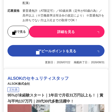
配属）
応募資格
要普通免許（AT限定可）／60歳未満（定年が60歳の為）／
高卒以上（※労働基準法等法令の規定により） ※普通免許を
お持ちでない方は入社までの取得でOK！
詳細を見る
後で見る
アピールポイントを見る
更新日： 2026/07/22 掲載終了日： 2026/08/31
ALSOKのセキュリティスタッフ
ALSOK株式会社
正社員
95%が未経験スタート｜1年目で月収31万円以上も！｜賞
与平均137万円｜20代30代多数活躍中！