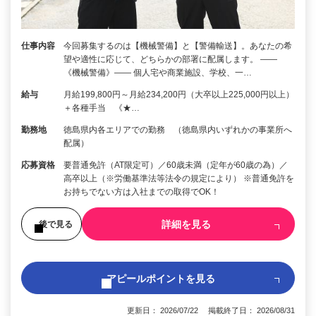
仕事内容
今回募集するのは【機械警備】と【警備輸送】。あなたの希
望や適性に応じて、どちらかの部署に配属します。 ――
《機械警備》―― 個人宅や商業施設、学校、一…
給与
月給199,800円～月給234,200円（大卒以上225,000円以上）
＋各種手当 《★…
勤務地
徳島県内各エリアでの勤務 （徳島県内いずれかの事業所へ
配属）
応募資格
要普通免許（AT限定可）／60歳未満（定年が60歳の為）／
高卒以上（※労働基準法等法令の規定により） ※普通免許を
お持ちでない方は入社までの取得でOK！
詳細を見る
後で見る
アピールポイントを見る
更新日： 2026/07/22 掲載終了日： 2026/08/31