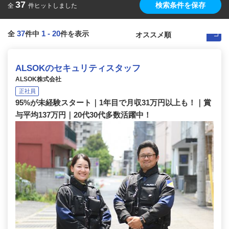
37
検索条件を保存
全
件ヒットしました
37
1
-
20
全
件中
件を表示
ALSOKのセキュリティスタッフ
ALSOK株式会社
正社員
95%が未経験スタート｜1年目で月収31万円以上も！｜賞
与平均137万円｜20代30代多数活躍中！