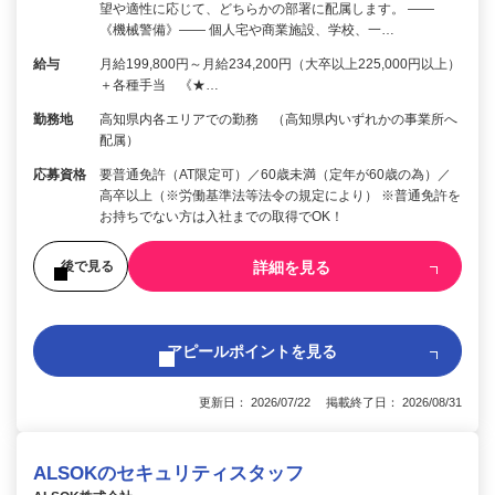
望や適性に応じて、どちらかの部署に配属します。 ――
《機械警備》―― 個人宅や商業施設、学校、一…
給与
月給199,800円～月給234,200円（大卒以上225,000円以上）
＋各種手当 《★…
勤務地
高知県内各エリアでの勤務 （高知県内いずれかの事業所へ
配属）
応募資格
要普通免許（AT限定可）／60歳未満（定年が60歳の為）／
高卒以上（※労働基準法等法令の規定により） ※普通免許を
お持ちでない方は入社までの取得でOK！
詳細を見る
後で見る
アピールポイントを見る
更新日： 2026/07/22 掲載終了日： 2026/08/31
ALSOKのセキュリティスタッフ