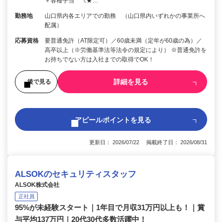
＋各種手当 《★…
勤務地
山口県内各エリアでの勤務 （山口県内いずれかの事業所へ
配属）
応募資格
要普通免許（AT限定可）／60歳未満（定年が60歳の為）／
高卒以上（※労働基準法等法令の規定により） ※普通免許を
お持ちでない方は入社までの取得でOK！
詳細を見る
後で見る
アピールポイントを見る
更新日： 2026/07/22 掲載終了日： 2026/08/31
ALSOKのセキュリティスタッフ
ALSOK株式会社
正社員
95%が未経験スタート｜1年目で月収31万円以上も！｜賞
与平均137万円｜20代30代多数活躍中！