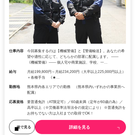
仕事内容
今回募集するのは【機械警備】と【警備輸送】。あなたの希
望や適性に応じて、どちらかの部署に配属します。 ――
《機械警備》―― 個人宅や商業施設、学校、一…
給与
月給199,800円～月給234,200円（大卒以上225,000円以上）
＋各種手当 《★…
勤務地
熊本県内各エリアでの勤務 （熊本県内いずれかの事業所へ
配属）
応募資格
要普通免許（AT限定可）／60歳未満（定年が60歳の為）／
高卒以上（※労働基準法等法令の規定により） ※普通免許を
お持ちでない方は入社までの取得でOK！
詳細を見る
後で見る