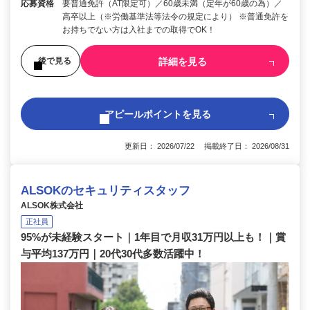
応募資格
要普通免許（AT限定可）／60歳未満（定年が60歳の為）／
高卒以上（※労働基準法等法令の規定により） ※普通免許を
お持ちでない方は入社までの取得でOK！
詳細を見る
後で見る
アピールポイントを見る
更新日： 2026/07/22 掲載終了日： 2026/08/31
ALSOKのセキュリティスタッフ
ALSOK株式会社
正社員
95%が未経験スタート｜1年目で月収31万円以上も！｜賞
与平均137万円｜20代30代多数活躍中！