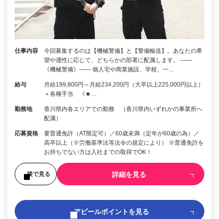
仕事内容
今回募集するのは【機械警備】と【警備輸送】。あなたの希
望や適性に応じて、どちらかの部署に配属します。 ――
《機械警備》―― 個人宅や商業施設、学校、一…
給与
月給199,800円～月給234,200円（大卒以上225,000円以上）
＋各種手当 《★…
勤務地
香川県内各エリアでの勤務 （香川県内いずれかの事業所へ
配属）
応募資格
要普通免許（AT限定可）／60歳未満（定年が60歳の為）／
高卒以上（※労働基準法等法令の規定により） ※普通免許を
お持ちでない方は入社までの取得でOK！
詳細を見る
後で見る
アピールポイントを見る