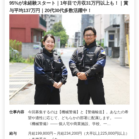
95%が未経験スタート｜1年目で月収31万円以上も！｜賞
与平均137万円｜20代30代多数活躍中！
仕事内容
今回募集するのは【機械警備】と【警備輸送】。あなたの希
望や適性に応じて、どちらかの部署に配属します。 ――
《機械警備》―― 個人宅や商業施設、学校、一…
給与
月給199,800円～月給234,200円（大卒以上225,000円以上）