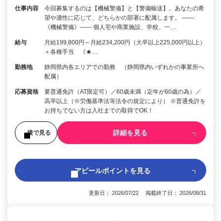
仕事内容
今回募集するのは【機械警備】と【警備輸送】。あなたの希
望や適性に応じて、どちらかの部署に配属します。 ――
《機械警備》―― 個人宅や商業施設、学校、一…
給与
月給199,800円～月給234,200円（大卒以上225,000円以上）
＋各種手当 《★…
勤務地
静岡県内各エリアでの勤務 （静岡県内いずれかの事業所へ
配属）
応募資格
要普通免許（AT限定可）／60歳未満（定年が60歳の為）／
高卒以上（※労働基準法等法令の規定により） ※普通免許を
お持ちでない方は入社までの取得でOK！
詳細を見る
後で見る
アピールポイントを見る
更新日： 2026/07/22 掲載終了日： 2026/08/31