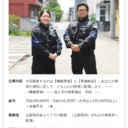
仕事内容
今回募集するのは【機械警備】と【警備輸送】。あなたの希
望や適性に応じて、どちらかの部署に配属します。 ――
《機械警備》―― 個人宅や商業施設、学校、一…
給与
月給199,800円～月給234,200円（大卒以上225,000円以上）
＋各種手当 《★…
勤務地
山梨県内各エリアでの勤務 （山梨県内いずれかの事業所へ
配属）