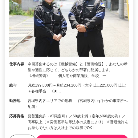
仕事内容
今回募集するのは【機械警備】と【警備輸送】。あなたの希
望や適性に応じて、どちらかの部署に配属します。 ――
《機械警備》―― 個人宅や商業施設、学校、一…
給与
月給199,800円～月給234,200円（大卒以上225,000円以上）
＋各種手当 《★…
勤務地
宮城県内各エリアでの勤務 （宮城県内いずれかの事業所へ
配属）
応募資格
要普通免許（AT限定可）／60歳未満（定年が60歳の為）／
高卒以上（※労働基準法等法令の規定により） ※普通免許を
お持ちでない方は入社までの取得でOK！