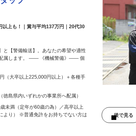
スタッフ
円以上も！｜賞与平均137万円｜20代30
備】と【警備輸送】。あなたの希望や適性
配属します。 ―― 《機械警備》―― 個
…
200円（大卒以上225,000円以上）＋各種手
 （徳島県内いずれかの事業所へ配属）
60歳未満（定年が60歳の為）／高卒以上
により） ※普通免許をお持ちでない方は
後で見