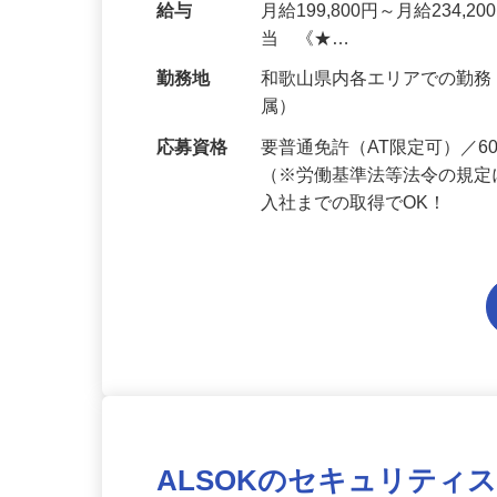
人宅や商業施設、学校、一
給与
月給199,800円～月給234,
当 《★…
勤務地
和歌山県内各エリアでの勤
属）
応募資格
要普通免許（AT限定可）／
（※労働基準法等法令の規定
入社までの取得でOK！