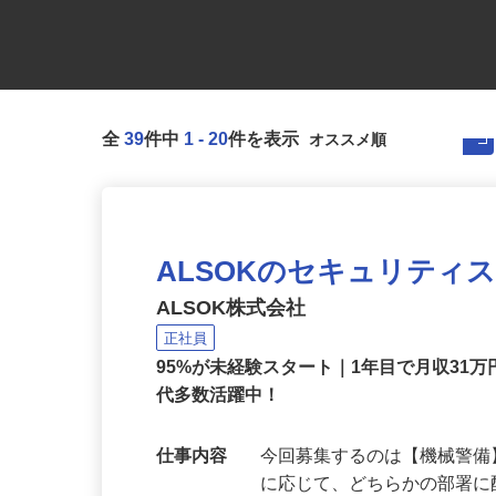
全
39
件中
1
-
20
件を表示
ALSOKのセキュリティ
ALSOK株式会社
正社員
95%が未経験スタート｜1年目で月収31万
代多数活躍中！
仕事内容
今回募集するのは【機械警