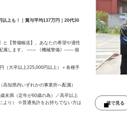
スタッフ
円以上も！｜賞与平均137万円｜20代30
備】と【警備輸送】。あなたの希望や適性
配属します。 ―― 《機械警備》―― 個
…
200円（大卒以上225,000円以上）＋各種手
 （高知県内いずれかの事業所へ配属）
60歳未満（定年が60歳の為）／高卒以上
により） ※普通免許をお持ちでない方は
後で見