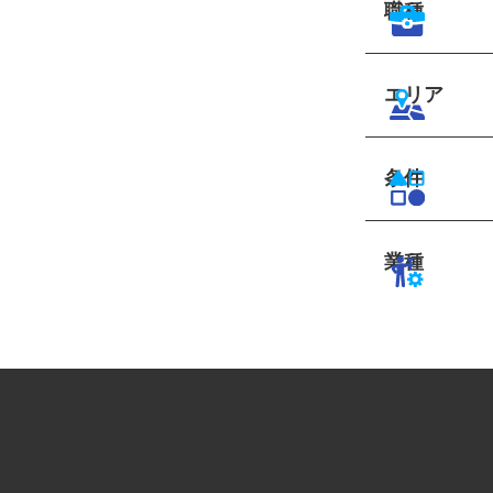
職種
エリア
条件
業種