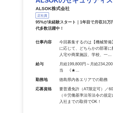
ALSOKのセキュリティ
ALSOK株式会社
正社員
95%が未経験スタート｜1年目で月収31万
代多数活躍中！
仕事内容
今回募集するのは【機械警
に応じて、どちらかの部署に
人宅や商業施設、学校、一
給与
月給199,800円～月給234,
当 《★…
勤務地
徳島県内各エリアでの勤務
応募資格
要普通免許（AT限定可）／
（※労働基準法等法令の規定
入社までの取得でOK！