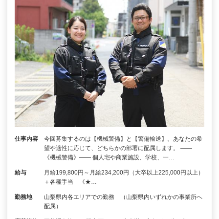
仕事内容
今回募集するのは【機械警備】と【警備輸送】。あなたの希
望や適性に応じて、どちらかの部署に配属します。 ――
《機械警備》―― 個人宅や商業施設、学校、一…
給与
月給199,800円～月給234,200円（大卒以上225,000円以上）
＋各種手当 《★…
勤務地
山梨県内各エリアでの勤務 （山梨県内いずれかの事業所へ
配属）