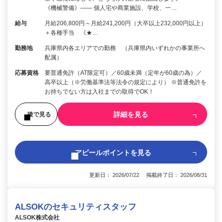
《機械警備》―― 個人宅や商業施設、学校、一…
給与
月給206,800円～月給241,200円（大卒以上232,000円以上）
＋各種手当 《★…
勤務地
兵庫県内各エリアでの勤務 （兵庫県内いずれかの事業所へ
配属）
応募資格
要普通免許（AT限定可）／60歳未満（定年が60歳の為）／
高卒以上（※労働基準法等法令の規定により） ※普通免許を
お持ちでない方は入社までの取得でOK！
詳細を見る
後で見る
アピールポイントを見る
更新日： 2026/07/22 掲載終了日： 2026/08/31
ALSOKのセキュリティスタッフ
ALSOK株式会社