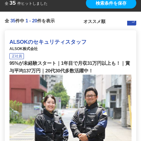
35
検索条件を保存
全
件ヒットしました
35
1
-
20
全
件中
件を表示
ALSOKのセキュリティスタッフ
ALSOK株式会社
正社員
95%が未経験スタート｜1年目で月収31万円以上も！｜賞
与平均137万円｜20代30代多数活躍中！