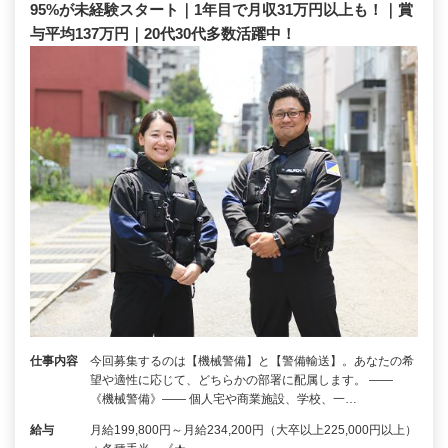
95%が未経験スタート｜1年目で月収31万円以上も！｜賞
与平均137万円｜20代30代多数活躍中！
仕事内容
今回募集するのは【機械警備】と【警備輸送】。あなたの希
望や適性に応じて、どちらかの部署に配属します。 ――
《機械警備》―― 個人宅や商業施設、学校、一…
給与
月給199,800円～月給234,200円（大卒以上225,000円以上）