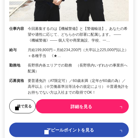
仕事内容
今回募集するのは【機械警備】と【警備輸送】。あなたの希
望や適性に応じて、どちらかの部署に配属します。 ――
《機械警備》―― 個人宅や商業施設、学校、一…
給与
月給199,800円～月給234,200円（大卒以上225,000円以上）
＋各種手当 《★…
勤務地
長野県内各エリアでの勤務 （長野県内いずれかの事業所へ
配属）
応募資格
要普通免許（AT限定可）／60歳未満（定年が60歳の為）／
高卒以上（※労働基準法等法令の規定により） ※普通免許を
お持ちでない方は入社までの取得でOK！
詳細を見る
後で見る
アピールポイントを見る