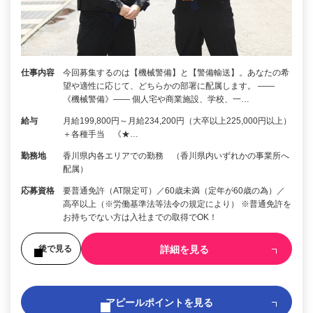
仕事内容
今回募集するのは【機械警備】と【警備輸送】。あなたの希
望や適性に応じて、どちらかの部署に配属します。 ――
《機械警備》―― 個人宅や商業施設、学校、一…
給与
月給199,800円～月給234,200円（大卒以上225,000円以上）
＋各種手当 《★…
勤務地
香川県内各エリアでの勤務 （香川県内いずれかの事業所へ
配属）
応募資格
要普通免許（AT限定可）／60歳未満（定年が60歳の為）／
高卒以上（※労働基準法等法令の規定により） ※普通免許を
お持ちでない方は入社までの取得でOK！
詳細を見る
後で見る
アピールポイントを見る