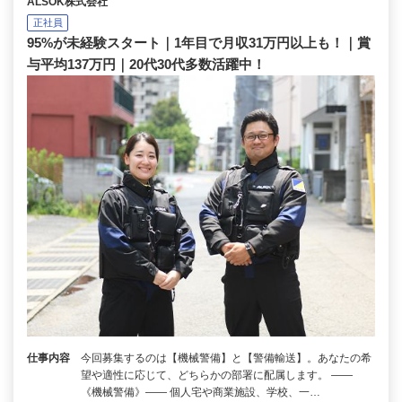
ALSOK株式会社
正社員
95%が未経験スタート｜1年目で月収31万円以上も！｜賞
与平均137万円｜20代30代多数活躍中！
仕事内容
今回募集するのは【機械警備】と【警備輸送】。あなたの希
望や適性に応じて、どちらかの部署に配属します。 ――
《機械警備》―― 個人宅や商業施設、学校、一…