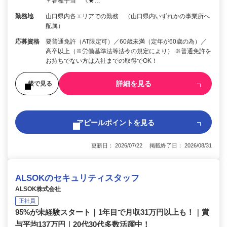
＋各種手当 《★…
勤務地
山口県内各エリアでの勤務 （山口県内いずれかの事業所へ
配属）
応募資格
要普通免許（AT限定可）／60歳未満（定年が60歳の為）／
高卒以上（※労働基準法等法令の規定により） ※普通免許を
お持ちでない方は入社までの取得でOK！
詳細を見る
後で見る
アピールポイントを見る
更新日： 2026/07/22 掲載終了日： 2026/08/31
ALSOKのセキュリティスタッフ
ALSOK株式会社
正社員
95%が未経験スタート｜1年目で月収31万円以上も！｜賞
与平均137万円｜20代30代多数活躍中！