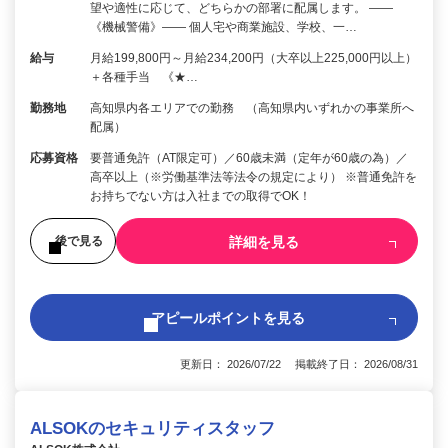
望や適性に応じて、どちらかの部署に配属します。 ――
《機械警備》―― 個人宅や商業施設、学校、一…
給与
月給199,800円～月給234,200円（大卒以上225,000円以上）
＋各種手当 《★…
勤務地
高知県内各エリアでの勤務 （高知県内いずれかの事業所へ
配属）
応募資格
要普通免許（AT限定可）／60歳未満（定年が60歳の為）／
高卒以上（※労働基準法等法令の規定により） ※普通免許を
お持ちでない方は入社までの取得でOK！
詳細を見る
後で見る
アピールポイントを見る
更新日： 2026/07/22 掲載終了日： 2026/08/31
ALSOKのセキュリティスタッフ