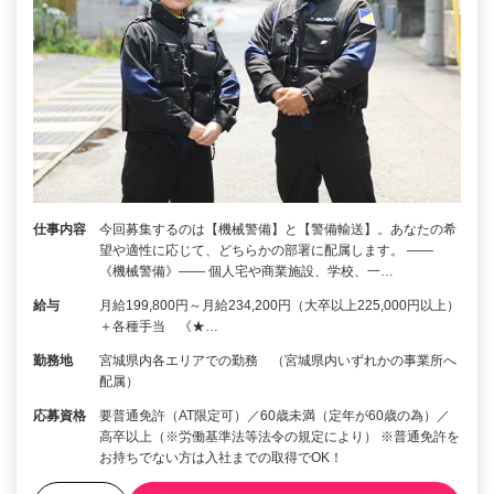
仕事内容
今回募集するのは【機械警備】と【警備輸送】。あなたの希
望や適性に応じて、どちらかの部署に配属します。 ――
《機械警備》―― 個人宅や商業施設、学校、一…
給与
月給199,800円～月給234,200円（大卒以上225,000円以上）
＋各種手当 《★…
勤務地
宮城県内各エリアでの勤務 （宮城県内いずれかの事業所へ
配属）
応募資格
要普通免許（AT限定可）／60歳未満（定年が60歳の為）／
高卒以上（※労働基準法等法令の規定により） ※普通免許を
お持ちでない方は入社までの取得でOK！