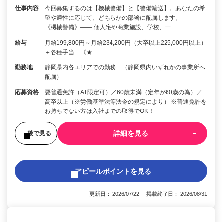
仕事内容
今回募集するのは【機械警備】と【警備輸送】。あなたの希
望や適性に応じて、どちらかの部署に配属します。 ――
《機械警備》―― 個人宅や商業施設、学校、一…
給与
月給199,800円～月給234,200円（大卒以上225,000円以上）
＋各種手当 《★…
勤務地
静岡県内各エリアでの勤務 （静岡県内いずれかの事業所へ
配属）
応募資格
要普通免許（AT限定可）／60歳未満（定年が60歳の為）／
高卒以上（※労働基準法等法令の規定により） ※普通免許を
お持ちでない方は入社までの取得でOK！
詳細を見る
後で見る
アピールポイントを見る
更新日： 2026/07/22 掲載終了日： 2026/08/31