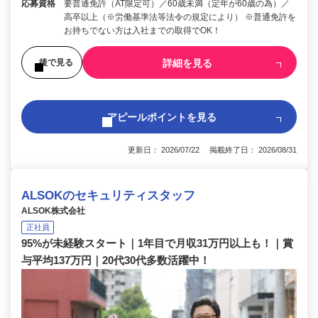
応募資格
要普通免許（AT限定可）／60歳未満（定年が60歳の為）／
高卒以上（※労働基準法等法令の規定により） ※普通免許を
お持ちでない方は入社までの取得でOK！
詳細を見る
後で見る
アピールポイントを見る
更新日： 2026/07/22 掲載終了日： 2026/08/31
ALSOKのセキュリティスタッフ
ALSOK株式会社
正社員
95%が未経験スタート｜1年目で月収31万円以上も！｜賞
与平均137万円｜20代30代多数活躍中！