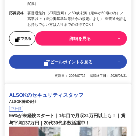
配属）
応募資格
要普通免許（AT限定可）／60歳未満（定年が60歳の為）／
高卒以上（※労働基準法等法令の規定により） ※普通免許を
お持ちでない方は入社までの取得でOK！
詳細を見る
後で見る
アピールポイントを見る
更新日： 2026/07/22 掲載終了日： 2026/08/31
ALSOKのセキュリティスタッフ
ALSOK株式会社
正社員
95%が未経験スタート｜1年目で月収31万円以上も！｜賞
与平均137万円｜20代30代多数活躍中！