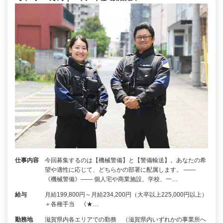
仕事内容
今回募集するのは【機械警備】と【警備輸送】。あなたの希
望や適性に応じて、どちらかの部署に配属します。 ――
《機械警備》―― 個人宅や商業施設、学校、一…
給与
月給199,800円～月給234,200円（大卒以上225,000円以上）
＋各種手当 《★…
勤務地
滋賀県内各エリアでの勤務 （滋賀県内いずれかの事業所へ