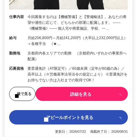
仕事内容
今回募集するのは【機械警備】と【警備輸送】。あなたの希
望や適性に応じて、どちらかの部署に配属します。 ――
《機械警備》―― 個人宅や商業施設、学校、一…
給与
月給206,800円～月給241,200円（大卒以上232,000円以上）
＋各種手当 《★…
勤務地
京都府内各エリアでの勤務 （京都府内いずれかの事業所へ
配属）
応募資格
要普通免許（AT限定可）／60歳未満（定年が60歳の為）／
高卒以上（※労働基準法等法令の規定により） ※普通免許を
お持ちでない方は入社までの取得でOK！
詳細を見る
後で見る
アピールポイントを見る
更新日： 2026/07/22 掲載終了日： 2026/08/31