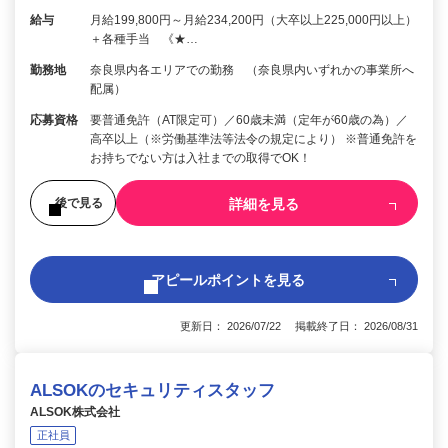
給与
月給199,800円～月給234,200円（大卒以上225,000円以上）
＋各種手当 《★…
勤務地
奈良県内各エリアでの勤務 （奈良県内いずれかの事業所へ
配属）
応募資格
要普通免許（AT限定可）／60歳未満（定年が60歳の為）／
高卒以上（※労働基準法等法令の規定により） ※普通免許を
お持ちでない方は入社までの取得でOK！
詳細を見る
後で見る
アピールポイントを見る
更新日： 2026/07/22 掲載終了日： 2026/08/31
ALSOKのセキュリティスタッフ
ALSOK株式会社
正社員