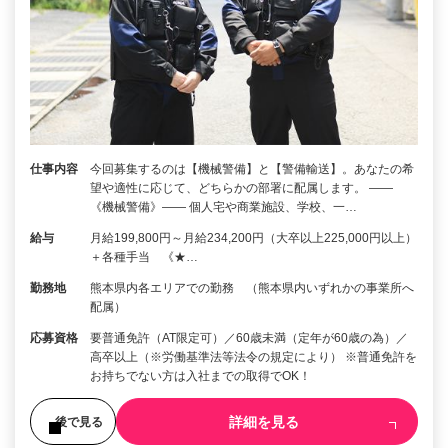
仕事内容
今回募集するのは【機械警備】と【警備輸送】。あなたの希
望や適性に応じて、どちらかの部署に配属します。 ――
《機械警備》―― 個人宅や商業施設、学校、一…
給与
月給199,800円～月給234,200円（大卒以上225,000円以上）
＋各種手当 《★…
勤務地
熊本県内各エリアでの勤務 （熊本県内いずれかの事業所へ
配属）
応募資格
要普通免許（AT限定可）／60歳未満（定年が60歳の為）／
高卒以上（※労働基準法等法令の規定により） ※普通免許を
お持ちでない方は入社までの取得でOK！
詳細を見る
後で見る