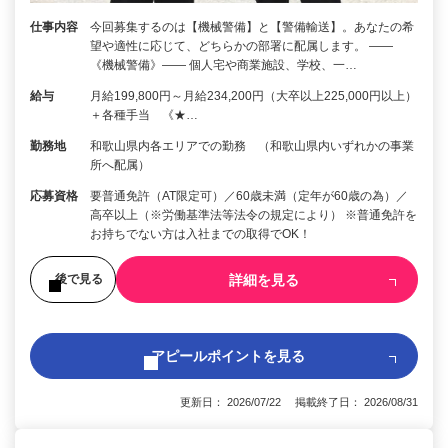
仕事内容
今回募集するのは【機械警備】と【警備輸送】。あなたの希
望や適性に応じて、どちらかの部署に配属します。 ――
《機械警備》―― 個人宅や商業施設、学校、一…
給与
月給199,800円～月給234,200円（大卒以上225,000円以上）
＋各種手当 《★…
勤務地
和歌山県内各エリアでの勤務 （和歌山県内いずれかの事業
所へ配属）
応募資格
要普通免許（AT限定可）／60歳未満（定年が60歳の為）／
高卒以上（※労働基準法等法令の規定により） ※普通免許を
お持ちでない方は入社までの取得でOK！
詳細を見る
後で見る
アピールポイントを見る
更新日： 2026/07/22 掲載終了日： 2026/08/31