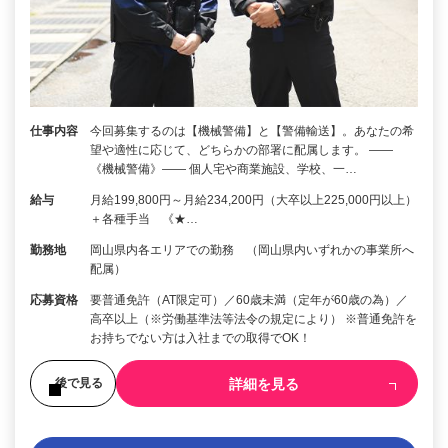
仕事内容
今回募集するのは【機械警備】と【警備輸送】。あなたの希
望や適性に応じて、どちらかの部署に配属します。 ――
《機械警備》―― 個人宅や商業施設、学校、一…
給与
月給199,800円～月給234,200円（大卒以上225,000円以上）
＋各種手当 《★…
勤務地
岡山県内各エリアでの勤務 （岡山県内いずれかの事業所へ
配属）
応募資格
要普通免許（AT限定可）／60歳未満（定年が60歳の為）／
高卒以上（※労働基準法等法令の規定により） ※普通免許を
お持ちでない方は入社までの取得でOK！
詳細を見る
後で見る