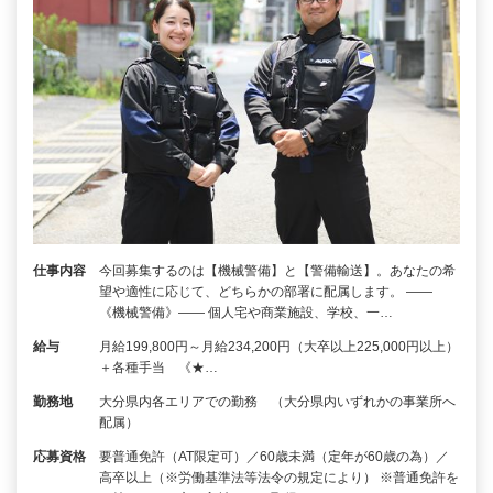
仕事内容
今回募集するのは【機械警備】と【警備輸送】。あなたの希
望や適性に応じて、どちらかの部署に配属します。 ――
《機械警備》―― 個人宅や商業施設、学校、一…
給与
月給199,800円～月給234,200円（大卒以上225,000円以上）
＋各種手当 《★…
勤務地
大分県内各エリアでの勤務 （大分県内いずれかの事業所へ
配属）
応募資格
要普通免許（AT限定可）／60歳未満（定年が60歳の為）／
高卒以上（※労働基準法等法令の規定により） ※普通免許を