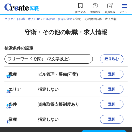
後で見る
閲覧履歴
会員登録
メニュー
クリエイト転職・求人TOP
＞
ビル管理・警備
＞
守衛
＞
守衛・その他の転職・求人情報
守衛・その他の転職・求人情報
検索条件の設定
絞り込む
職種
ビル管理・警備(守衛)
選択
エリア
指定しない
選択
条件
資格取得支援制度あり
選択
業種
指定しない
選択