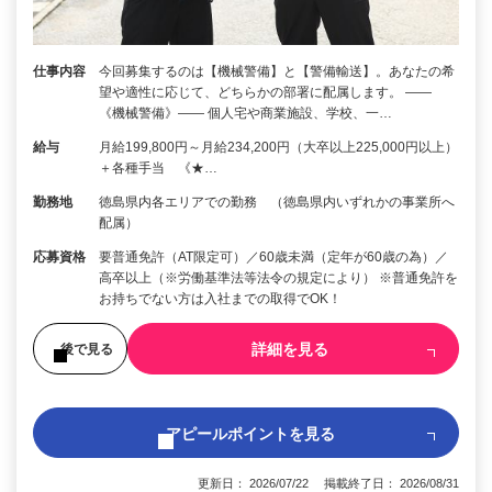
仕事内容
今回募集するのは【機械警備】と【警備輸送】。あなたの希
望や適性に応じて、どちらかの部署に配属します。 ――
《機械警備》―― 個人宅や商業施設、学校、一…
給与
月給199,800円～月給234,200円（大卒以上225,000円以上）
＋各種手当 《★…
勤務地
徳島県内各エリアでの勤務 （徳島県内いずれかの事業所へ
配属）
応募資格
要普通免許（AT限定可）／60歳未満（定年が60歳の為）／
高卒以上（※労働基準法等法令の規定により） ※普通免許を
お持ちでない方は入社までの取得でOK！
詳細を見る
後で見る
アピールポイントを見る
更新日： 2026/07/22 掲載終了日： 2026/08/31