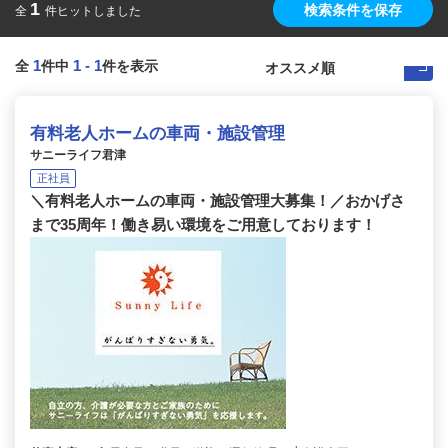
1
検索条件を保存
全
件ヒットしました
1
1
-
1
全
件中
件を表示
有料老人ホームの車両・施設管理
サニーライフ君津
正社員
＼有料老人ホームの車両・施設管理大募集！／おかげさ
まで35周年！働き易い環境をご用意しております！