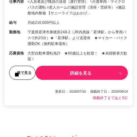
仕事内容
○入居者及び職員の送迎（運行管理） └介護車両・マイクロ
バスの運転 ○老人ホームの施設管理（清掃・営繕等） ○施設
敷地内整備 【サニーライフはおかげ…
給与
月給210,000円以上
勤務地
千葉県君津市東猪原248-2（JR内房線「君津駅」から専用バ
スで約23分）★「君津駅」より送迎有 ★マイカー・バイク
通勤OK（無料駐車場有）
応募資格
大型自動車運転免許 ★60歳以上も歓迎！ ★未経験者大歓
迎！
詳細を見る
後で見る
更新日： 2026/07/16 掲載終了日： 2026/08/14
掲載終了まであと5日
1