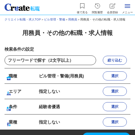
後で見る
閲覧履歴
会員登録
メニュー
クリエイト転職・求人TOP
＞
ビル管理・警備
＞
用務員
＞
用務員・その他の転職・求人情報
用務員・その他の転職・求人情報
検索条件の設定
絞り込む
職種
ビル管理・警備(用務員)
選択
エリア
指定しない
選択
条件
経験者優遇
選択
業種
指定しない
選択