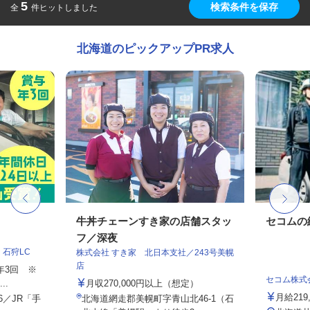
5
検索条件を保存
全
件ヒットしました
北海道のピックアップPR求人
フ
牛丼チェーンすき家の店舗スタッ
セコムの
フ／深夜
石狩LC
株式会社 すき家 北日本支社／243号美幌
店
与年3回 ※
セコム株式
..
月収270,000円以上（想定）
月給219
6／JR「手
北海道網走郡美幌町字青山北46-1（石