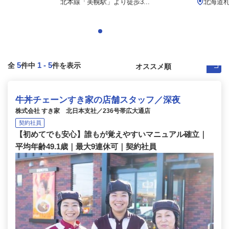
北本線「美幌駅」より徒歩3...
北海道
5
1
-
5
全
件中
件を表示
牛丼チェーンすき家の店舗スタッフ／深夜
株式会社 すき家 北日本支社／236号帯広大通店
契約社員
【初めてでも安心】誰もが覚えやすいマニュアル確立｜
平均年齢49.1歳｜最大9連休可｜契約社員