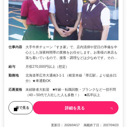
仕事内容
大手牛丼チェーン『すき家』で、店内清掃や翌日の準備を中
心とした深夜時間帯の業務をお任せします。お客様の来店も
落ち着いているので、接客・調理などは少なめです。その…
給与
月収270,000円以上（想定）
勤務地
北海道帯広市大通南3-1-1 （根室本線「帯広駅」より徒歩21
分）★車通勤OK
応募資格
未経験者大歓迎 ■年齢・転職回数・ブランクなど一切不問
（40～50代で入社した人も多数！） ■高卒以上
詳細を見る
後で見る
更新日： 2026/04/17 掲載終了日： 2027/04/23