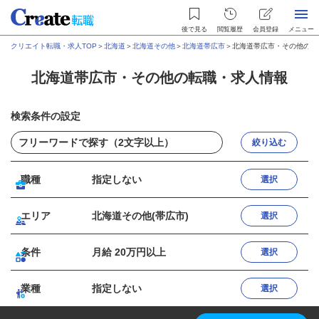
後で見る
閲覧履歴
会員登録
メニュー
クリエイト転職・求人TOP
＞
北海道
＞
北海道その他
＞
北海道帯広市
＞
北海道帯広市・その他の転
北海道帯広市・その他の転職・求人情報
検索条件の設定
絞り込む
職種
指定しない
選択
エリア
北海道その他(帯広市)
選択
条件
月給 20万円以上
選択
業種
指定しない
選択