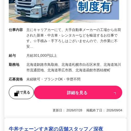
仕事内容
主にキャリアカーにて、大手自動車メーカーの工場から出荷
された新車・中古車・レンタカーなどを輸送するお仕事で
す。☆手積み・手下ろしはございませんので、力作業に不
安…
給与
月給301,000円以上
勤務地
北海道釧路市鳥取南、北海道札幌市白石区米里、北海道旭川
市流通団地、北海道帯広市西、北海道函館市西桔梗町
応募資格
未経験可・ブランクOK・学歴不問
詳細を見る
後で見る
更新日： 2026/07/28 掲載終了日： 2026/09/04
牛丼チェーンすき家の店舗スタッフ／深夜