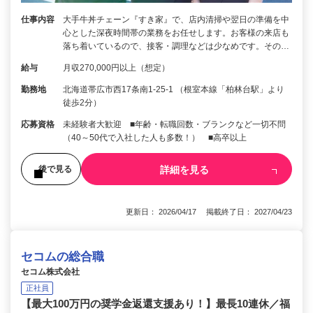
仕事内容
大手牛丼チェーン『すき家』で、店内清掃や翌日の準備を中
心とした深夜時間帯の業務をお任せします。お客様の来店も
落ち着いているので、接客・調理などは少なめです。その…
給与
月収270,000円以上（想定）
勤務地
北海道帯広市西17条南1-25-1 （根室本線「柏林台駅」より
徒歩2分）
応募資格
未経験者大歓迎 ■年齢・転職回数・ブランクなど一切不問
（40～50代で入社した人も多数！） ■高卒以上
詳細を見る
後で見る
更新日： 2026/04/17 掲載終了日： 2027/04/23
セコムの総合職
セコム株式会社
正社員
【最大100万円の奨学金返還支援あり！】最長10連休／福