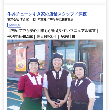
牛丼チェーンすき家の店舗スタッフ／深夜
株式会社 すき家 北日本支社／38号帯広柏林台店
契約社員
【初めてでも安心】誰もが覚えやすいマニュアル確立｜
平均年齢49.1歳｜最大9連休可｜契約社員