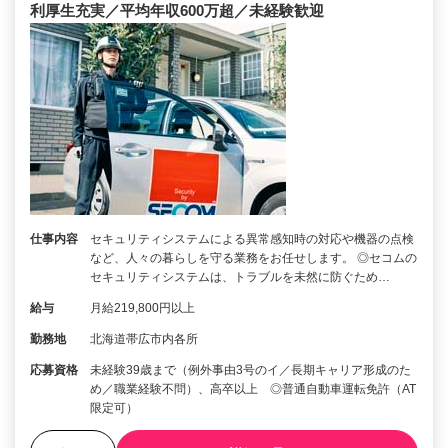
利厚生充実／平均年収600万超／未経験歓迎
仕事内容
セキュリティシステムによる異常感知時の対応や機器の点検
など、人々の暮らしを守る業務をお任せします。 ◎セコムの
セキュリティシステムは、トラブルを未然に防ぐため…
給与
月給219,800円以上
勤務地
北海道帯広市内各所
応募資格
未経験39歳まで（例外事由3号のイ／長期キャリア形成のた
め／職業経験不問）、高卒以上 ◎普通自動車運転免許（AT
限定可）