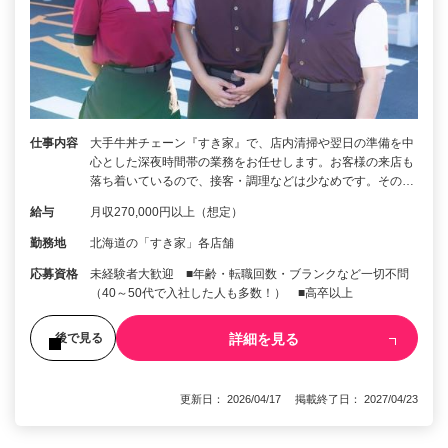
仕事内容
大手牛丼チェーン『すき家』で、店内清掃や翌日の準備を中
心とした深夜時間帯の業務をお任せします。お客様の来店も
落ち着いているので、接客・調理などは少なめです。その…
給与
月収270,000円以上（想定）
勤務地
北海道の「すき家」各店舗
応募資格
未経験者大歓迎 ■年齢・転職回数・ブランクなど一切不問
（40～50代で入社した人も多数！） ■高卒以上
詳細を見る
後で見る
更新日： 2026/04/17 掲載終了日： 2027/04/23