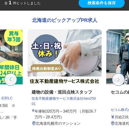
1
検索条件を保存
全
件ヒットしました
北海道のピックアップPR求人
フ
建物の設備・巡回点検スタッフ
セコムの
石狩LC
住友不動産建物サービス株式会社/ses250
01
与年3回 ※
セコム株式
..
年俸制320万円～340万円 （月額26.7
万円～28.4万円）
月給219
6／JR「手
北海道札幌市のマンション
北海道