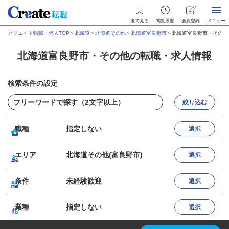
後で見る
閲覧履歴
会員登録
メニュー
クリエイト転職・求人TOP
＞
北海道
＞
北海道その他
＞
北海道富良野市
＞
北海道富良野市・その他
北海道富良野市・その他の転職・求人情報
検索条件の設定
絞り込む
職種
指定しない
選択
エリア
北海道その他(富良野市)
選択
条件
未経験歓迎
選択
業種
指定しない
選択