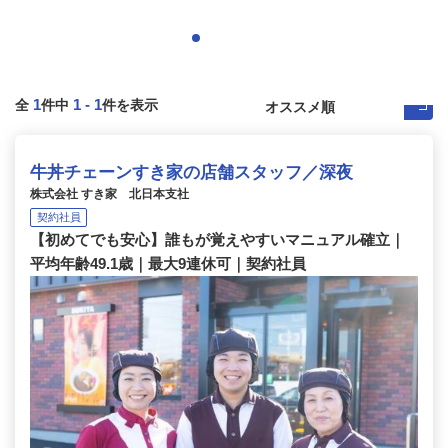
1
1
-
1
全
件中
件を表示
牛丼チェーンすき家の店舗スタッフ／深夜
株式会社 すき家 北日本支社
契約社員
【初めてでも安心】誰もが覚えやすいマニュアル確立｜
平均年齢49.1歳｜最大9連休可｜契約社員