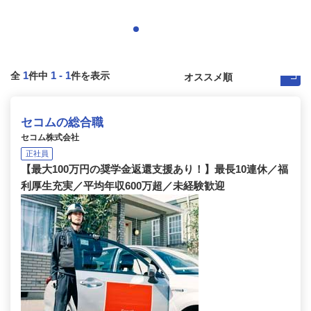
1
1
-
1
全
件中
件を表示
セコムの総合職
セコム株式会社
正社員
【最大100万円の奨学金返還支援あり！】最長10連休／福
利厚生充実／平均年収600万超／未経験歓迎