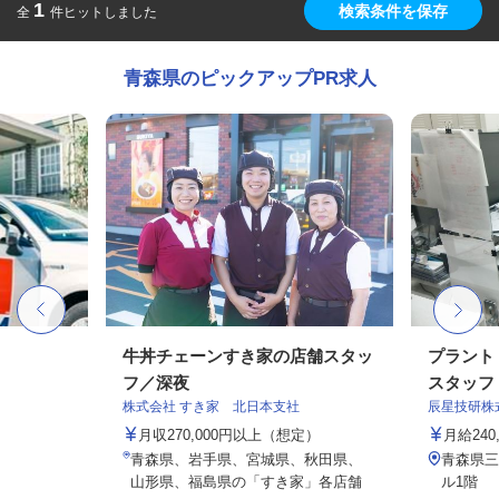
1
検索条件を保存
全
件ヒットしました
青森県のピックアップPR求人
牛丼チェーンすき家の店舗スタッ
プラント
フ／深夜
スタッフ
株式会社 すき家 北日本支社
辰星技研株
月収270,000円以上（想定）
月給240,
青森県、岩手県、宮城県、秋田県、
青森県三
山形県、福島県の「すき家」各店舗
ル1階