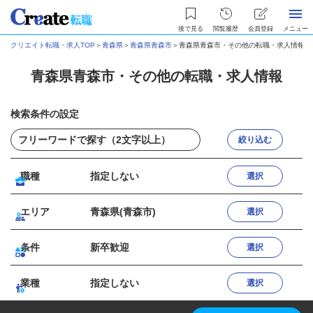
後で見る
閲覧履歴
会員登録
メニュー
クリエイト転職・求人TOP
＞
青森県
＞
青森県青森市
＞
青森県青森市・その他の転職・求人情報
青森県青森市・その他の転職・求人情報
検索条件の設定
絞り込む
職種
指定しない
選択
エリア
青森県(青森市)
選択
条件
新卒歓迎
選択
業種
指定しない
選択