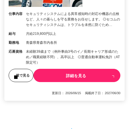
仕事内容
セキュリティシステムによる異常感知時の対応や機器の点検
など、人々の暮らしを守る業務をお任せします。 ◎セコムの
セキュリティシステムは、トラブルを未然に防ぐため…
給与
月給219,800円以上
勤務地
青森県青森市内各所
応募資格
未経験39歳まで（例外事由3号のイ／長期キャリア形成のた
め／職業経験不問）、高卒以上 ◎普通自動車運転免許（AT
限定可）
詳細を見る
後で見る
更新日： 2026/06/15 掲載終了日： 2027/06/30
1