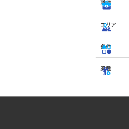
職種
エリア
条件
業種