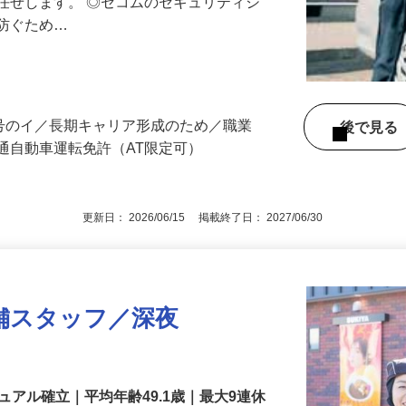
る異常感知時の対応や機器の点検など、
任せします。 ◎セコムのセキュリティシ
に防ぐため…
3号のイ／長期キャリア形成のため／職業
後で見
通自動車運転免許（AT限定可）
更新日： 2026/06/15 掲載終了日： 2027/06/30
舗スタッフ／深夜