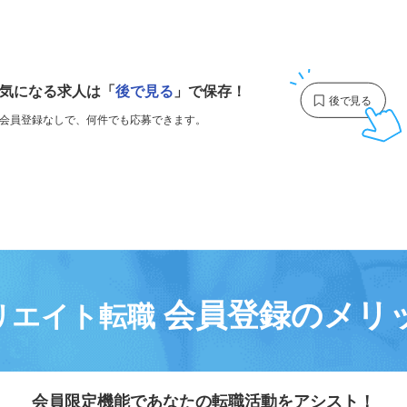
1
気になる求人は
「
後で見る
」で保存！
会員登録なしで、
何件でも応募できます。
会員登録のメリ
リエイト転職