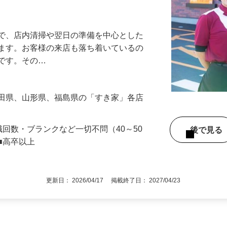
アル確立｜平均年齢49.1歳｜最大9連休
』で、店内清掃や翌日の準備を中心とした
します。お客様の来店も落ち着いているの
めです。その…
秋田県、山形県、福島県の「すき家」各店
職回数・ブランクなど一切不問（40～50
後で見
■高卒以上
更新日： 2026/04/17 掲載終了日： 2027/04/23