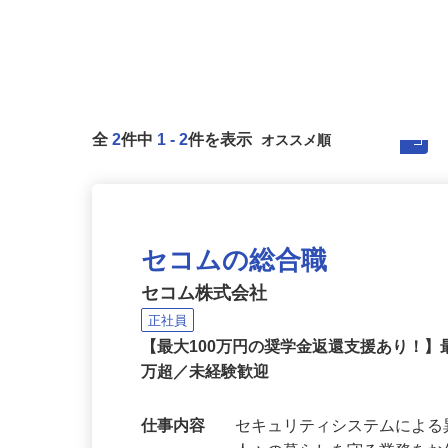
全
2
件中
1
-
2
件を表示
セコムの総合職
セコム株式会社
正社員
【最大100万円の奨学金返還支援あり！】
万超／未経験歓迎