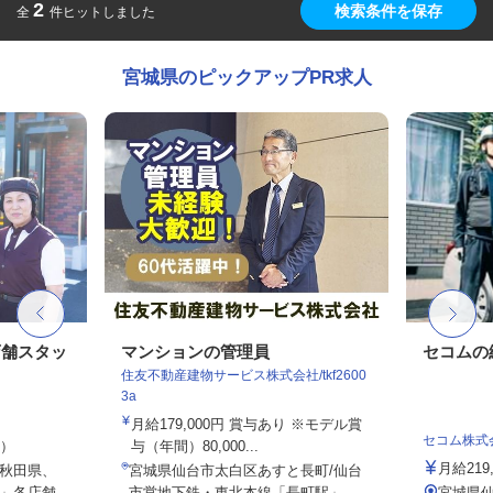
2
検索条件を保存
全
件ヒットしました
宮城県のピックアップPR求人
店舗スタッ
マンションの管理員
セコムの
住友不動産建物サービス株式会社/tkf2600
3a
月給179,000円 賞与あり ※モデル賞
セコム株式
定）
与（年間）80,000...
月給219
秋田県、
宮城県仙台市太白区あすと長町/仙台
」各店舗
市営地下鉄・東北本線「長町駅」...
宮城県