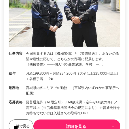
仕事内容
今回募集するのは【機械警備】と【警備輸送】。あなたの希
望や適性に応じて、どちらかの部署に配属します。 ――
《機械警備》―― 個人宅や商業施設、学校、一…
給与
月給199,800円～月給234,200円（大卒以上225,000円以上）
＋各種手当 《★…
勤務地
宮城県内各エリアでの勤務 （宮城県内いずれかの事業所へ
配属）
応募資格
要普通免許（AT限定可）／60歳未満（定年が60歳の為）／
高卒以上（※労働基準法等法令の規定により） ※普通免許を
お持ちでない方は入社までの取得でOK！
詳細を見る
後で見る