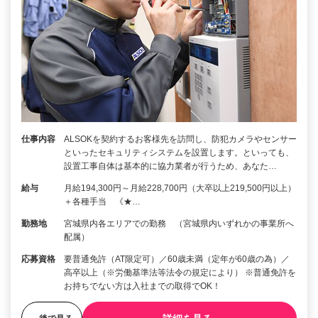
仕事内容
ALSOKを契約するお客様先を訪問し、防犯カメラやセンサー
といったセキュリティシステムを設置します。といっても、
設置工事自体は基本的に協力業者が行うため、あなた…
給与
月給194,300円～月給228,700円（大卒以上219,500円以上）
＋各種手当 《★…
勤務地
宮城県内各エリアでの勤務 （宮城県内いずれかの事業所へ
配属）
応募資格
要普通免許（AT限定可）／60歳未満（定年が60歳の為）／
高卒以上（※労働基準法等法令の規定により） ※普通免許を
お持ちでない方は入社までの取得でOK！