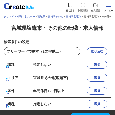
後で見る
閲覧履歴
会員登録
メニュー
クリエイト転職・求人TOP
＞
宮城県
＞
宮城県その他
＞
宮城県塩竈市
＞
宮城県塩竈市・その他の転
宮城県塩竈市・その他の転職・求人情報
検索条件の設定
絞り込む
職種
指定しない
選択
エリア
宮城県その他(塩竈市)
選択
条件
年間休日120日以上
選択
業種
指定しない
選択