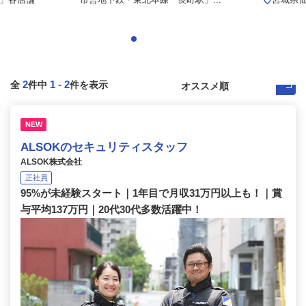
2
1
-
2
全
件中
件を表示
NEW
ALSOKのセキュリティスタッフ
ALSOK株式会社
正社員
95%が未経験スタート｜1年目で月収31万円以上も！｜賞
与平均137万円｜20代30代多数活躍中！