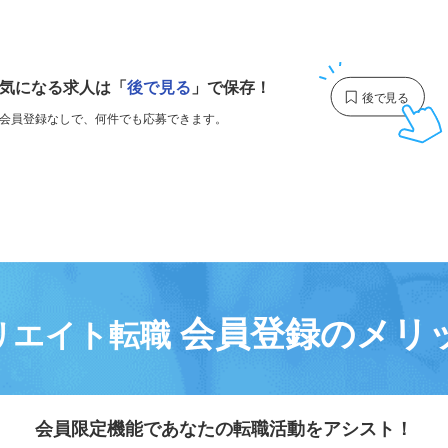
1
気になる求人は
「
後で見る
」で保存！
会員登録なしで、
何件でも応募できます。
会員登録のメリ
リエイト転職