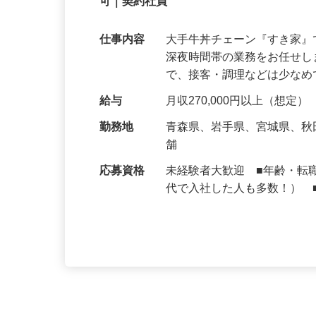
【初めてでも安心】誰もが覚えやすいマニュ
可｜契約社員
仕事内容
大手牛丼チェーン『すき家
深夜時間帯の業務をお任せ
で、接客・調理などは少な
給与
月収270,000円以上（想定）
勤務地
青森県、岩手県、宮城県、
舗
応募資格
未経験者大歓迎 ■年齢・転
代で入社した人も多数！） 