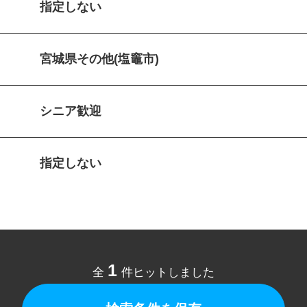
指定しない
宮城県その他(塩竈市)
シニア歓迎
指定しない
1
全
件ヒットしました