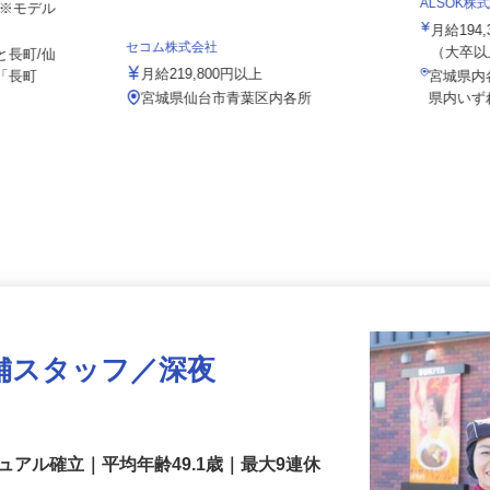
ALSOK
り ※モデル
月給19
セコム株式会社
（大卒以
と長町/仙
月給219,800円以上
線「長町
宮城県
宮城県仙台市青葉区内各所
県内い
舗スタッフ／深夜