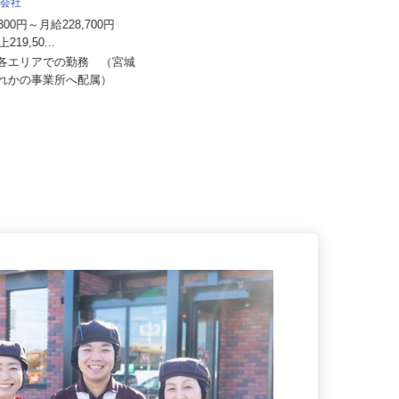
03a
株式会社
月給179,000円 賞与あり ※モデル
4,300円～月給228,700円
賞与（年間）80,000...
上219,50...
宮城県仙台市太白区あすと長町/仙
内各エリアでの勤務 （宮城
台市営地下鉄・東北本線「長町
ずれかの事業所へ配属）
駅」...