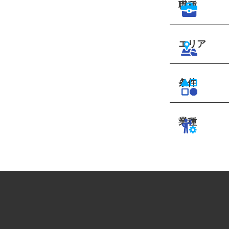
職種
エリア
条件
業種