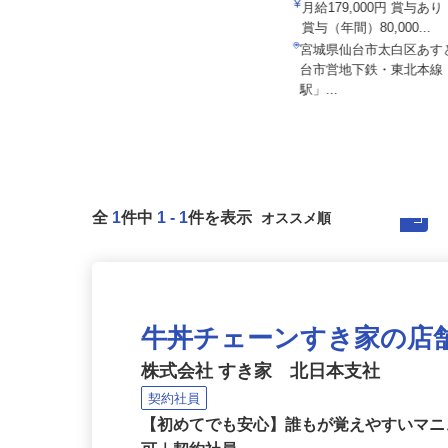
03a
ALSOK株式会社
月給179,000円 賞与あ
月給194,300円～月給228,700円
賞与（年間）80,000...
（大卒以上219,50...
宮城県仙台市太白区あす
宮城県内各エリアでの勤務 （宮城
台市営地下鉄・東北本
県内いずれかの事業所へ配属）
駅」...
全
1
件中
1
-
1
件を表示
牛丼チェーンすき家の店
株式会社 すき家 北日本支社
契約社員