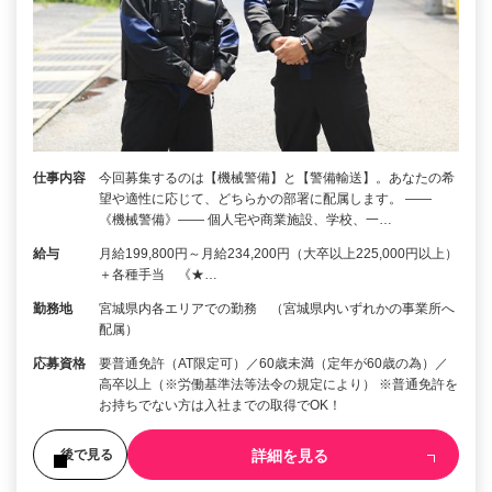
仕事内容
今回募集するのは【機械警備】と【警備輸送】。あなたの希
望や適性に応じて、どちらかの部署に配属します。 ――
《機械警備》―― 個人宅や商業施設、学校、一…
給与
月給199,800円～月給234,200円（大卒以上225,000円以上）
＋各種手当 《★…
勤務地
宮城県内各エリアでの勤務 （宮城県内いずれかの事業所へ
配属）
応募資格
要普通免許（AT限定可）／60歳未満（定年が60歳の為）／
高卒以上（※労働基準法等法令の規定により） ※普通免許を
お持ちでない方は入社までの取得でOK！
詳細を見る
後で見る