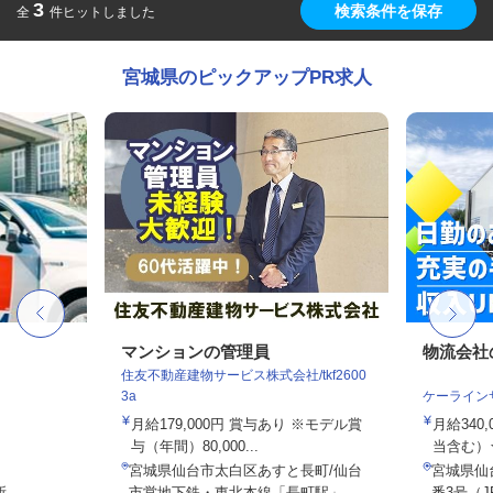
3
検索条件を保存
全
件ヒットしました
宮城県のピックアップPR求人
マンションの管理員
物流会社
住友不動産建物サービス株式会社/tkf2600
3a
ケーライン
月給179,000円 賞与あり ※モデル賞
月給340,
与（年間）80,000...
当含む）★
宮城県仙台市太白区あすと長町/仙台
宮城県仙
所
市営地下鉄・東北本線「長町駅」...
番3号（J