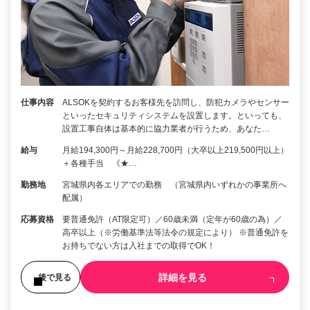
仕事内容
ALSOKを契約するお客様先を訪問し、防犯カメラやセンサー
といったセキュリティシステムを設置します。といっても、
設置工事自体は基本的に協力業者が行うため、あなた…
給与
月給194,300円～月給228,700円（大卒以上219,500円以上）
＋各種手当 《★…
勤務地
宮城県内各エリアでの勤務 （宮城県内いずれかの事業所へ
配属）
応募資格
要普通免許（AT限定可）／60歳未満（定年が60歳の為）／
高卒以上（※労働基準法等法令の規定により） ※普通免許を
お持ちでない方は入社までの取得でOK！
詳細を見る
後で見る