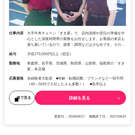
仕事内容
大手牛丼チェーン『すき家』で、店内清掃や翌日の準備を中
心とした深夜時間帯の業務をお任せします。お客様の来店も
落ち着いているので、接客・調理などは少なめです。その…
給与
月収270,000円以上（想定）
勤務地
青森県、岩手県、宮城県、秋田県、山形県、福島県の「すき
家」各店舗
応募資格
未経験者大歓迎 ■年齢・転職回数・ブランクなど一切不問
（40～50代で入社した人も多数！） ■高卒以上
詳細を見る
後で見る
更新日： 2026/04/17 掲載終了日： 2027/04/23