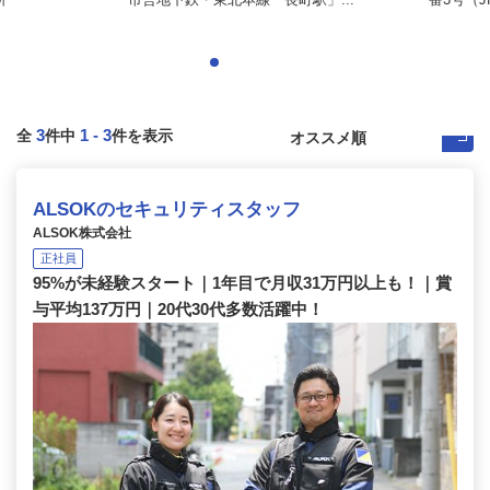
3
1
-
3
全
件中
件を表示
ALSOKのセキュリティスタッフ
ALSOK株式会社
正社員
95%が未経験スタート｜1年目で月収31万円以上も！｜賞
与平均137万円｜20代30代多数活躍中！