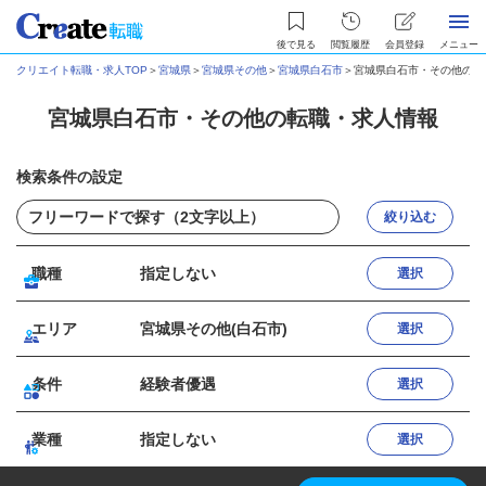
後で見る
閲覧履歴
会員登録
メニュー
クリエイト転職・求人TOP
＞
宮城県
＞
宮城県その他
＞
宮城県白石市
＞
宮城県白石市・その他の転
宮城県白石市・その他の転職・求人情報
検索条件の設定
絞り込む
職種
指定しない
選択
エリア
宮城県その他(白石市)
選択
条件
経験者優遇
選択
業種
指定しない
選択