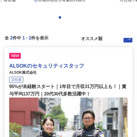
2
1
-
2
全
件中
件を表示
NEW
ALSOKのセキュリティスタッフ
ALSOK株式会社
正社員
95%が未経験スタート｜1年目で月収31万円以上も！｜賞
与平均137万円｜20代30代多数活躍中！