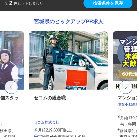
2
検索条件を保存
全
件ヒットしました
宮城県のピックアップPR求人
店舗スタッ
セコムの総合職
マンショ
住友不動産建
3a
月給179
セコム株式会社
定）
与（年間）8
月給219,800円以上
秋田県、
宮城県仙
」各店舗
宮城県仙台市青葉区内各所
市営地下