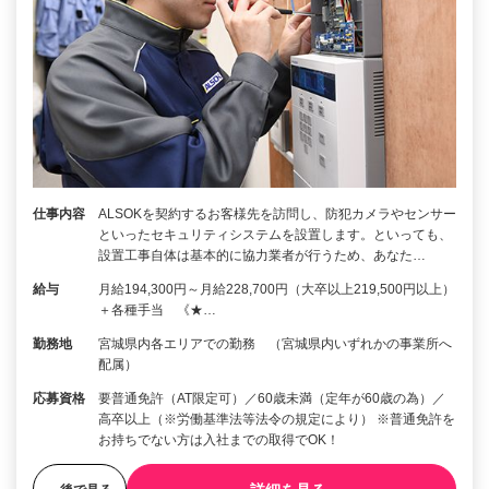
仕事内容
ALSOKを契約するお客様先を訪問し、防犯カメラやセンサー
といったセキュリティシステムを設置します。といっても、
設置工事自体は基本的に協力業者が行うため、あなた…
給与
月給194,300円～月給228,700円（大卒以上219,500円以上）
＋各種手当 《★…
勤務地
宮城県内各エリアでの勤務 （宮城県内いずれかの事業所へ
配属）
応募資格
要普通免許（AT限定可）／60歳未満（定年が60歳の為）／
高卒以上（※労働基準法等法令の規定により） ※普通免許を
お持ちでない方は入社までの取得でOK！