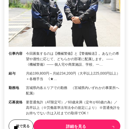
仕事内容
今回募集するのは【機械警備】と【警備輸送】。あなたの希
望や適性に応じて、どちらかの部署に配属します。 ――
《機械警備》―― 個人宅や商業施設、学校、一…
給与
月給199,800円～月給234,200円（大卒以上225,000円以上）
＋各種手当 《★…
勤務地
宮城県内各エリアでの勤務 （宮城県内いずれかの事業所へ
配属）
応募資格
要普通免許（AT限定可）／60歳未満（定年が60歳の為）／
高卒以上（※労働基準法等法令の規定により） ※普通免許を
お持ちでない方は入社までの取得でOK！
詳細を見る
後で見る