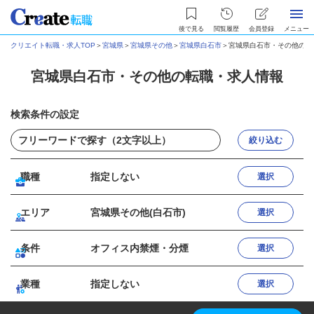
後で見る
閲覧履歴
会員登録
メニュー
クリエイト転職・求人TOP
＞
宮城県
＞
宮城県その他
＞
宮城県白石市
＞
宮城県白石市・その他の転
宮城県白石市・その他の転職・求人情報
検索条件の設定
絞り込む
職種
指定しない
選択
エリア
宮城県その他(白石市)
選択
条件
オフィス内禁煙・分煙
選択
業種
指定しない
選択