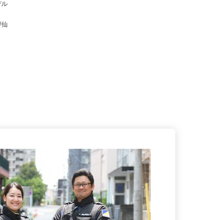
※モデル
町/仙
町