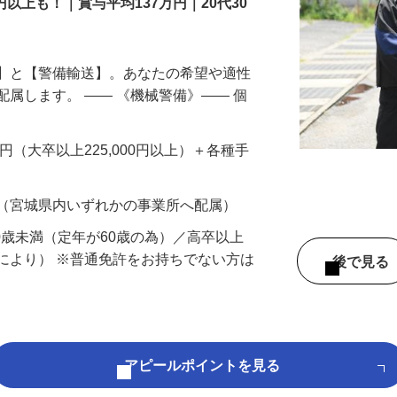
円以上も！｜賞与平均137万円｜20代30
備】と【警備輸送】。あなたの希望や適性
配属します。 ―― 《機械警備》―― 個
…
200円（大卒以上225,000円以上）＋各種手
 （宮城県内いずれかの事業所へ配属）
60歳未満（定年が60歳の為）／高卒以上
により） ※普通免許をお持ちでない方は
後で見