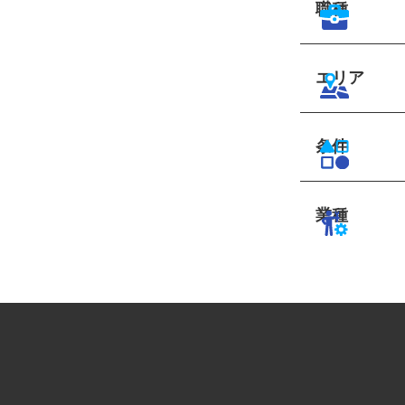
職種
エリア
条件
業種