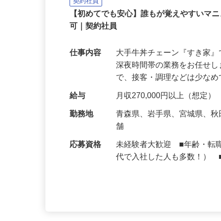
株式会社 すき家 北日本支社
契約社員
【初めてでも安心】誰もが覚えやすいマニュ
可｜契約社員
仕事内容
大手牛丼チェーン『すき家
深夜時間帯の業務をお任せ
で、接客・調理などは少な
給与
月収270,000円以上（想定）
勤務地
青森県、岩手県、宮城県、
舗
応募資格
未経験者大歓迎 ■年齢・転
代で入社した人も多数！） 