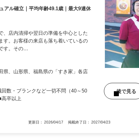
アル確立｜平均年齢49.1歳｜最大9連休
』で、店内清掃や翌日の準備を中心とした
します。お客様の来店も落ち着いているの
めです。その…
秋田県、山形県、福島県の「すき家」各店
職回数・ブランクなど一切不問（40～50
後で見
■高卒以上