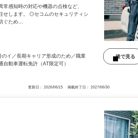
る異常感知時の対応や機器の点検など、
任せします。 ◎セコムのセキュリティシ
に防ぐため…
3号のイ／長期キャリア形成のため／職業
後で見
通自動車運転免許（AT限定可）
更新日： 2026/06/15 掲載終了日： 2027/06/30