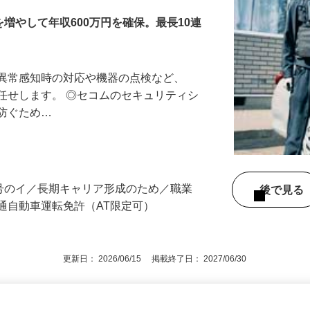
増やして年収600万円を確保。最長10連
る異常感知時の対応や機器の点検など、
任せします。 ◎セコムのセキュリティシ
に防ぐため…
3号のイ／長期キャリア形成のため／職業
後で見
通自動車運転免許（AT限定可）
更新日： 2026/06/15 掲載終了日： 2027/06/30