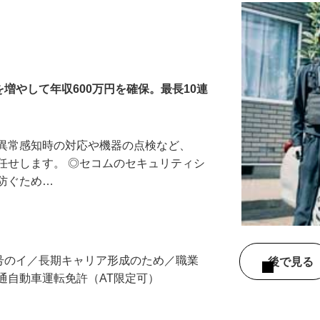
増やして年収600万円を確保。最長10連
る異常感知時の対応や機器の点検など、
任せします。 ◎セコムのセキュリティシ
に防ぐため…
3号のイ／長期キャリア形成のため／職業
後で見
通自動車運転免許（AT限定可）