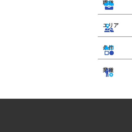
職種
エリア
条件
業種