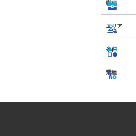
職種
エリア
条件
業種