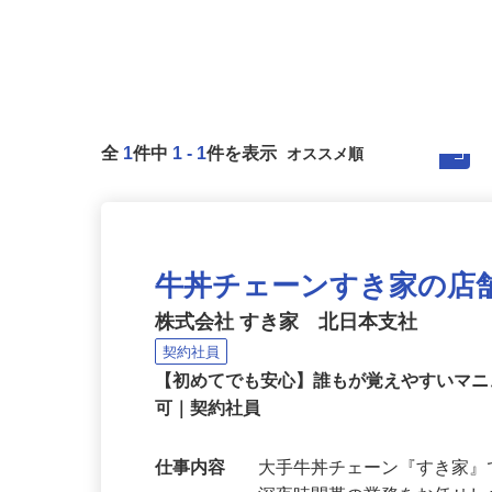
全
1
件中
1
-
1
件を表示
牛丼チェーンすき家の店
株式会社 すき家 北日本支社
契約社員
【初めてでも安心】誰もが覚えやすいマニュ
可｜契約社員