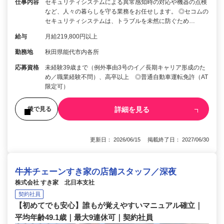
仕事内容
セキュリティシステムによる異常感知時の対応や機器の点検
など、人々の暮らしを守る業務をお任せします。 ◎セコムの
セキュリティシステムは、トラブルを未然に防ぐため…
給与
月給219,800円以上
勤務地
秋田県能代市内各所
応募資格
未経験39歳まで（例外事由3号のイ／長期キャリア形成のた
め／職業経験不問）、高卒以上 ◎普通自動車運転免許（AT
限定可）
詳細を見る
後で見る
更新日： 2026/06/15 掲載終了日： 2027/06/30
牛丼チェーンすき家の店舗スタッフ／深夜
株式会社 すき家 北日本支社
契約社員
【初めてでも安心】誰もが覚えやすいマニュアル確立｜
平均年齢49.1歳｜最大9連休可｜契約社員