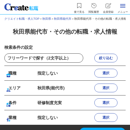
後で見る
閲覧履歴
会員登録
メニュー
クリエイト転職・求人TOP
＞
秋田県
＞
秋田県能代市
＞
秋田県能代市・その他の転職・求人情報
秋田県能代市・その他の転職・求人情報
検索条件の設定
絞り込む
職種
指定しない
選択
エリア
秋田県(能代市)
選択
条件
研修制度充実
選択
業種
指定しない
選択