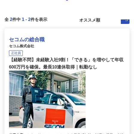
2
1
-
2
全
件中
件を表示
セコムの総合職
セコム株式会社
正社員
【経験不問】未経験入社9割！「できる」を増やして年収
600万円を確保。最長10連休取得｜転勤なし