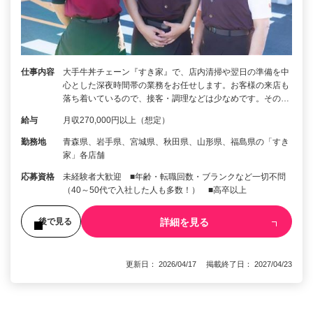
仕事内容
大手牛丼チェーン『すき家』で、店内清掃や翌日の準備を中
心とした深夜時間帯の業務をお任せします。お客様の来店も
落ち着いているので、接客・調理などは少なめです。その…
給与
月収270,000円以上（想定）
勤務地
青森県、岩手県、宮城県、秋田県、山形県、福島県の「すき
家」各店舗
応募資格
未経験者大歓迎 ■年齢・転職回数・ブランクなど一切不問
（40～50代で入社した人も多数！） ■高卒以上
詳細を見る
後で見る
更新日： 2026/04/17 掲載終了日： 2027/04/23