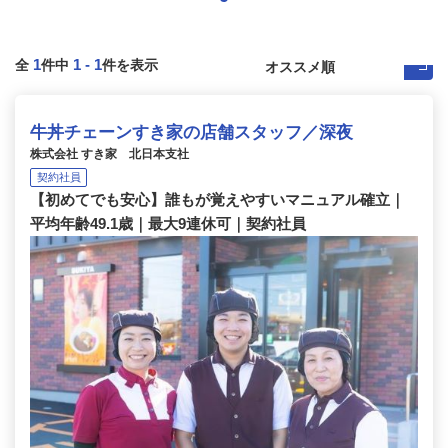
1
1
-
1
全
件中
件を表示
牛丼チェーンすき家の店舗スタッフ／深夜
株式会社 すき家 北日本支社
契約社員
【初めてでも安心】誰もが覚えやすいマニュアル確立｜
平均年齢49.1歳｜最大9連休可｜契約社員