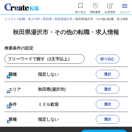
後で見る
閲覧履歴
会員登録
メニュー
クリエイト転職・求人TOP
＞
秋田県
＞
秋田県湯沢市
＞
秋田県湯沢市・その他の転職・求人情報
秋田県湯沢市・その他の転職・求人情報
検索条件の設定
絞り込む
職種
指定しない
選択
エリア
秋田県(湯沢市)
選択
条件
ミドル歓迎
選択
業種
指定しない
選択