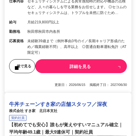
仕事内容
セキュリティシステムによる異常感知時の対応や機器の点検
など、人々の暮らしを守る業務をお任せします。 ◎セコムの
セキュリティシステムは、トラブルを未然に防ぐため…
給与
月給219,800円以上
勤務地
秋田県秋田市内各所
応募資格
未経験39歳まで（例外事由3号のイ／長期キャリア形成のた
め／職業経験不問）、高卒以上 ◎普通自動車運転免許（AT
限定可）
詳細を見る
後で見る
更新日： 2026/06/15 掲載終了日： 2027/06/30
牛丼チェーンすき家の店舗スタッフ／深夜
株式会社 すき家 北日本支社
契約社員
【初めてでも安心】誰もが覚えやすいマニュアル確立｜
平均年齢49.1歳｜最大9連休可｜契約社員