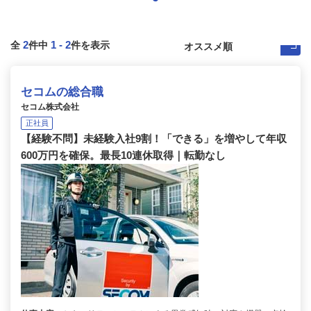
2
1
-
2
全
件中
件を表示
セコムの総合職
セコム株式会社
正社員
【経験不問】未経験入社9割！「できる」を増やして年収
600万円を確保。最長10連休取得｜転勤なし