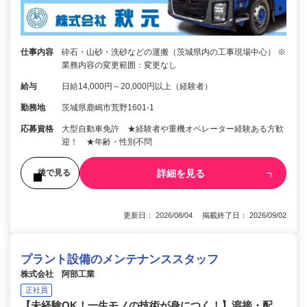
仕事内容
砕石・山砂・洗砂などの運搬（茨城県内の工事現場中心） ※
業務内容の変更範囲：変更なし
給与
日給14,000円～20,000円以上（経験者）
勤務地
茨城県鹿嶋市荒野1601-1
応募資格
大型自動車免許 ★経験者や重機オペレーター経験ある方歓
迎！ ★年齢・性別不問
詳細を見る
後で見る
更新日： 2026/08/04 掲載終了日： 2026/09/02
プラント設備のメンテナンススタッフ
株式会社 阿部工業
正社員
【未経験OK！一生モノの技術が身につく！】溶接・配