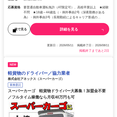
応募資格
要普通自動車運転免許（AT限定可）、高校卒業以上 ★経験
不問 ★18歳～44歳迄（・例外事由2号（深夜勤務がある
為）・例外事由3号（長期勤続によるキャリア形成の…
詳細を見る
後で見る
更新日： 2026/05/11 掲載終了日： 2026/08/11
掲載終了まであと2日
NEW
軽貨物のドライバー／協力業者
株式会社アネックス（スーパーカーゴ）
業務委託
スーパーカーゴ 軽貨物ドライバー大募集！加盟金不要
／フルタイム稼働なら月収40万円も可