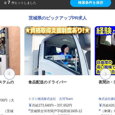
7
検索条件を保存
全
件ヒットしました
茨城県のピックアップPR求人
ステムの
食品配送のドライバー
夜間2t・
イズミ物流株式会社 古河Team
株式会社麻
,700円（大
月給273,640円～337,652円
月給420
 （茨城
茨城県古河市関戸字稲荷前1605-12
（車庫）