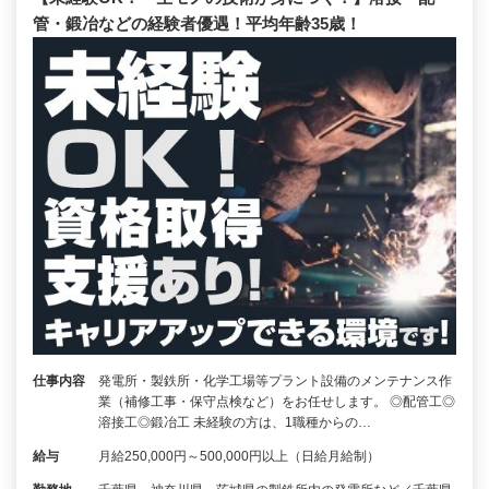
管・鍛冶などの経験者優遇！平均年齢35歳！
仕事内容
発電所・製鉄所・化学工場等プラント設備のメンテナンス作
業（補修工事・保守点検など）をお任せします。 ◎配管工◎
溶接工◎鍛冶工 未経験の方は、1職種からの…
給与
月給250,000円～500,000円以上（日給月給制）