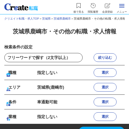
後で見る
閲覧履歴
会員登録
メニュー
クリエイト転職・求人TOP
＞
茨城県
＞
茨城県鹿嶋市
＞
茨城県鹿嶋市・その他の転職・求人情報
茨城県鹿嶋市・その他の転職・求人情報
検索条件の設定
絞り込む
職種
指定しない
選択
エリア
茨城県(鹿嶋市)
選択
条件
車通勤可能
選択
業種
指定しない
選択