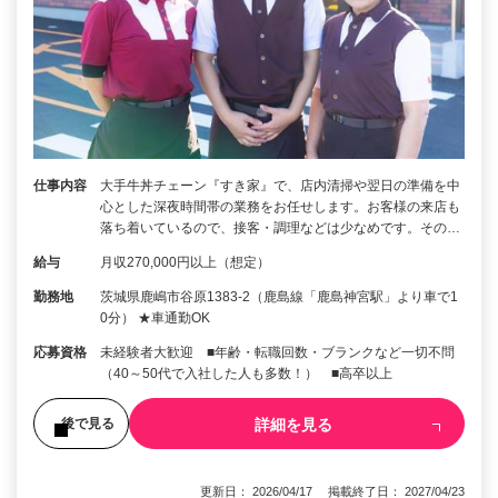
仕事内容
大手牛丼チェーン『すき家』で、店内清掃や翌日の準備を中
心とした深夜時間帯の業務をお任せします。お客様の来店も
落ち着いているので、接客・調理などは少なめです。その…
給与
月収270,000円以上（想定）
勤務地
茨城県鹿嶋市谷原1383-2（鹿島線「鹿島神宮駅」より車で1
0分） ★車通勤OK
応募資格
未経験者大歓迎 ■年齢・転職回数・ブランクなど一切不問
（40～50代で入社した人も多数！） ■高卒以上
詳細を見る
後で見る
更新日： 2026/04/17 掲載終了日： 2027/04/23