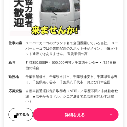
仕事内容
スーパーカーゴのブランド名で全国展開している当社。 スー
パーカーゴでは企業間配送のスポット便がメイン。 宅配やネ
ット通販ではありません。 運賃単価の高…
給与
月収350,000円～600,000円可／千葉西センター・月24日稼
働の場合
勤務地
千葉県船橋市、千葉県市川市、千葉県浦安市、千葉県習志野
市、千葉県鎌ケ谷市、千葉県八千代市 および日本全国
応募資格
自動車普通運転免許取得者（AT可）／学歴不問／未経験者歓
迎 ★若手からミドル、シニア層まで老若男女問わず活躍
中！
詳細を見る
後で見る