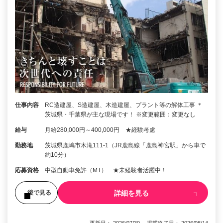
仕事内容
RC造建屋、S造建屋、木造建屋、プラント等の解体工事 ＊
茨城県・千葉県が主な現場です！ ※変更範囲：変更なし
給与
月給280,000円～400,000円 ★経験考慮
勤務地
茨城県鹿嶋市木滝111-1（JR鹿島線「鹿島神宮駅」から車で
約10分）
応募資格
中型自動車免許（MT） ★未経験者活躍中！
詳細を見る
後で見る