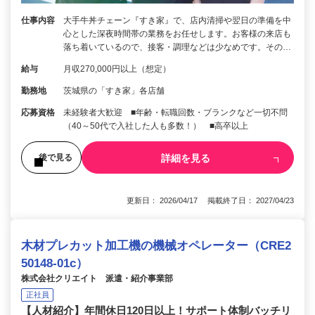
仕事内容
大手牛丼チェーン『すき家』で、店内清掃や翌日の準備を中
心とした深夜時間帯の業務をお任せします。お客様の来店も
落ち着いているので、接客・調理などは少なめです。その…
給与
月収270,000円以上（想定）
勤務地
茨城県の「すき家」各店舗
応募資格
未経験者大歓迎 ■年齢・転職回数・ブランクなど一切不問
（40～50代で入社した人も多数！） ■高卒以上
詳細を見る
後で見る
更新日： 2026/04/17 掲載終了日： 2027/04/23
木材プレカット加工機の機械オペレーター（CRE2
50148-01c）
株式会社クリエイト 派遣・紹介事業部
正社員
【人材紹介】年間休日120日以上！サポート体制バッチリ