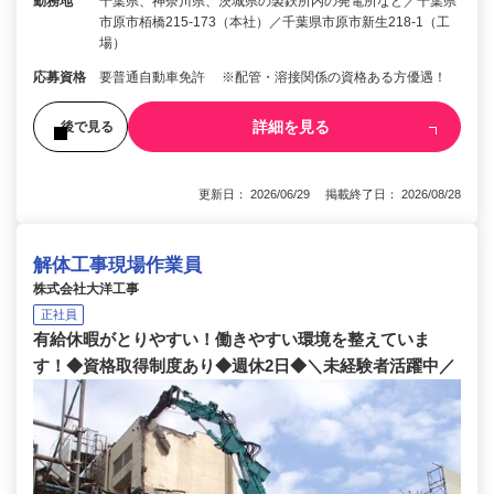
勤務地
千葉県、神奈川県、茨城県の製鉄所内の発電所など／千葉県
市原市栢橋215-173（本社）／千葉県市原市新生218-1（工
場）
応募資格
要普通自動車免許 ※配管・溶接関係の資格ある方優遇！
詳細を見る
後で見る
更新日： 2026/06/29 掲載終了日： 2026/08/28
解体工事現場作業員
株式会社大洋工事
正社員
有給休暇がとりやすい！働きやすい環境を整えていま
す！◆資格取得制度あり◆週休2日◆＼未経験者活躍中／