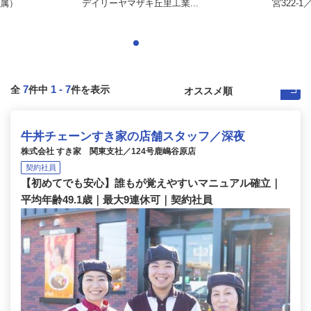
属）
デイリーヤマザキ丘里工業...
宮322-
7
1
-
7
全
件中
件を表示
牛丼チェーンすき家の店舗スタッフ／深夜
株式会社 すき家 関東支社／124号鹿嶋谷原店
契約社員
【初めてでも安心】誰もが覚えやすいマニュアル確立｜
平均年齢49.1歳｜最大9連休可｜契約社員