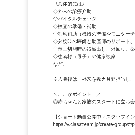
《具体的には》

◇外来の診療介助

◇バイタルチェック

◇検査の準備・補助

◇診察補助（機器の準備やモニターチ
◇分娩時の医師と助産師のサポート、
◇帝王切開時の器械出し、外回り、薬
◇患者様（母子）の健康観察

など。

※入職後は、外来を数カ月間担当し
＼ここがポイント！／

◎赤ちゃんと家族のスタートに立ち
【ショート動画公開中／スタッフイン