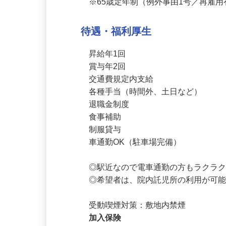
正看護師《ブランク明けの方も大歓
※65歳定年制（例外事由1号／再雇
待遇・福利厚生
昇給年1回

賞与年2回

交通費規定内支給

各種手当（時間外、土日など）

退職金制度

食事補助

制服貸与

車通勤OK（駐車場完備）

◎駅近なので電車通勤の方もラクラク
◎希望者は、院内託児所の利用が可能！（