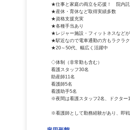
https://v.classtream.jp/create-grou
★仕事と家庭の両立を応援！　院内託
★産休・育休など取得実績多数

★資格支援充実

★各種手当あり

★レジャー施設・フィットネスなどが
★駅近なので電車通勤の方もラクラク
★20～50代、幅広く活躍中

◇体制（非常勤も含む）

看護スタッフ30名

助産師11名

看護師5名

看護助手5名

※夜間は看護スタッフ2名、ドクター
※看護師として勤務経験があり、即