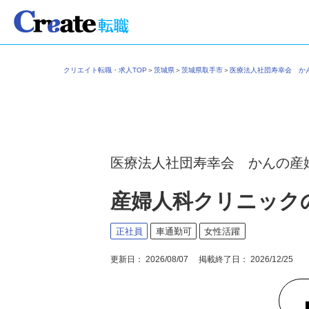
クリエイト転職・求人TOP
＞
茨城県
＞
茨城県取手市
＞
医療法人社団寿幸会 
医療法人社団寿幸会 かんの産
産婦人科クリニック
正社員
車通勤可
女性活躍
更新日： 2026/08/07 掲載終了日： 2026/12/25