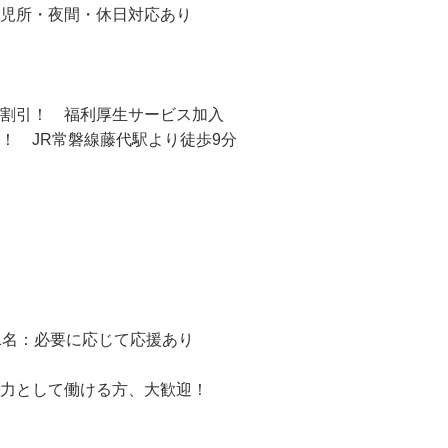
p/#/player?akey=8f0dfee7c14afb9d67ce5edda418e64e

児所・夜間・休日対応あり

割引！　福利厚生サービス加入

！　JR常磐線藤代駅より徒歩9分

1名：必要に応じて応援あり

戦力として働ける方、大歓迎！