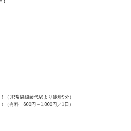
迎》
用有）
！（JR常磐線藤代駅より徒歩9分）

有料：600円～1,000円／1日）
