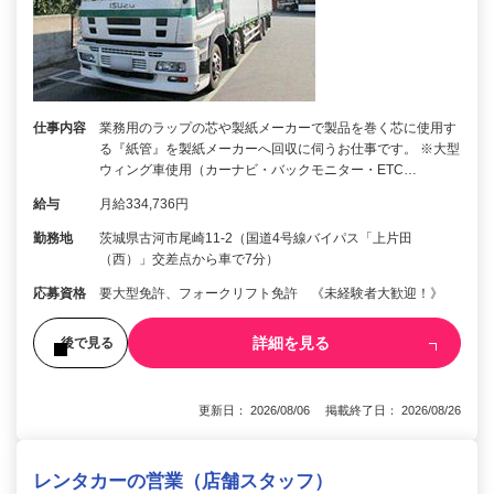
仕事内容
業務用のラップの芯や製紙メーカーで製品を巻く芯に使用す
る『紙管』を製紙メーカーへ回収に伺うお仕事です。 ※大型
ウィング車使用（カーナビ・バックモニター・ETC…
給与
月給334,736円
勤務地
茨城県古河市尾崎11-2（国道4号線バイパス「上片田
（西）」交差点から車で7分）
応募資格
要大型免許、フォークリフト免許 《未経験者大歓迎！》
詳細を見る
後で見る
更新日： 2026/08/06 掲載終了日： 2026/08/26
レンタカーの営業（店舗スタッフ）