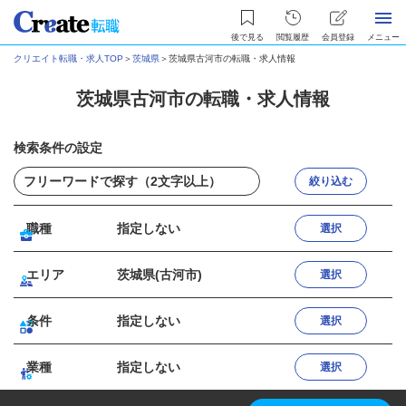
後で見る
閲覧履歴
会員登録
メニュー
クリエイト転職・求人TOP
＞
茨城県
＞
茨城県古河市の転職・求人情報
茨城県古河市の転職・求人情報
検索条件の設定
絞り込む
職種
指定しない
選択
エリア
茨城県(古河市)
選択
条件
指定しない
選択
業種
指定しない
選択