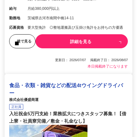
給与
月給380,000円以上
勤務地
茨城県古河市南間中橋14-11
応募資格
要大型免許 ◎整地運搬及び玉掛け免許をお持ちの方優遇
詳細を見る
後で見る
更新日： 2026/07/07 掲載終了日： 2026/08/07
本日掲載終了になります
食品・衣類・雑貨などの配送4tウイングドライバ
ー
株式会社優盛商運
正社員
入社祝金5万円支給！業務拡大につきスタッフ募集！【借
上寮・社員寮完備／敷金・礼金なし】