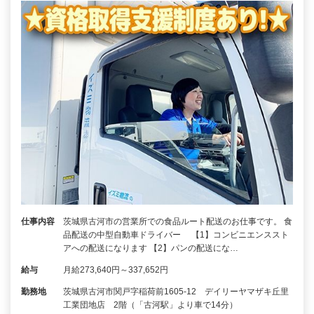
仕事内容
茨城県古河市の営業所での食品ルート配送のお仕事です。 食
品配送の中型自動車ドライバー 【1】コンビニエンススト
アへの配送になります 【2】パンの配送にな…
給与
月給273,640円～337,652円
勤務地
茨城県古河市関戸字稲荷前1605-12 デイリーヤマザキ丘里
工業団地店 2階（「古河駅」より車で14分）