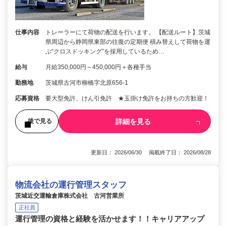
仕事内容
トレーラーにて荷物の配送を行います。 【配送ルート】茨城
県周辺から静岡県東部の往復の定期便 積み替えして荷物を運
ぶ“クロスドッキング”を採用しているため…
給与
月給350,000円～450,000円＋各種手当
勤務地
茨城県古河市柳橋字北原656-1
応募資格
要大型免許、けん引免許 ★玉掛け免許をお持ちの方歓迎！
詳細を見る
後で見る
更新日： 2026/06/30 掲載終了日： 2026/08/28
物流会社の運行管理スタッフ
茨城近交運輸倉庫株式会社 古河営業所
正社員
運行管理の資格と経験を活かせます！！キャリアアップ