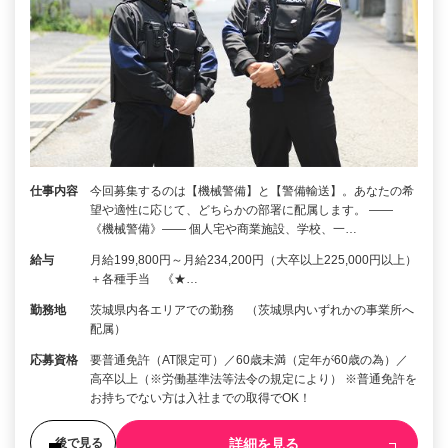
仕事内容
今回募集するのは【機械警備】と【警備輸送】。あなたの希
望や適性に応じて、どちらかの部署に配属します。 ――
《機械警備》―― 個人宅や商業施設、学校、一…
給与
月給199,800円～月給234,200円（大卒以上225,000円以上）
＋各種手当 《★…
勤務地
茨城県内各エリアでの勤務 （茨城県内いずれかの事業所へ
配属）
応募資格
要普通免許（AT限定可）／60歳未満（定年が60歳の為）／
高卒以上（※労働基準法等法令の規定により） ※普通免許を
お持ちでない方は入社までの取得でOK！
詳細を見る
後で見る