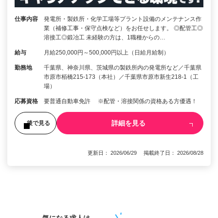
仕事内容
発電所・製鉄所・化学工場等プラント設備のメンテナンス作
業（補修工事・保守点検など）をお任せします。 ◎配管工◎
溶接工◎鍛冶工 未経験の方は、1職種からの…
給与
月給250,000円～500,000円以上（日給月給制）
勤務地
千葉県、神奈川県、茨城県の製鉄所内の発電所など／千葉県
市原市栢橋215-173（本社）／千葉県市原市新生218-1（工
場）
応募資格
要普通自動車免許 ※配管・溶接関係の資格ある方優遇！
詳細を見る
後で見る
更新日： 2026/06/29 掲載終了日： 2026/08/28
1