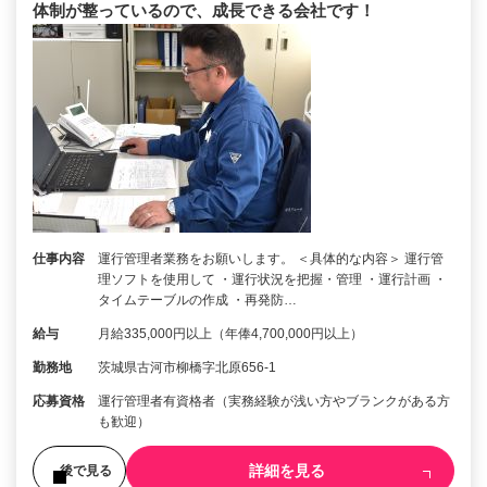
体制が整っているので、成長できる会社です！
仕事内容
運行管理者業務をお願いします。 ＜具体的な内容＞ 運行管
理ソフトを使用して ・運行状況を把握・管理 ・運行計画 ・
タイムテーブルの作成 ・再発防…
給与
月給335,000円以上（年俸4,700,000円以上）
勤務地
茨城県古河市柳橋字北原656-1
応募資格
運行管理者有資格者（実務経験が浅い方やブランクがある方
も歓迎）
詳細を見る
後で見る