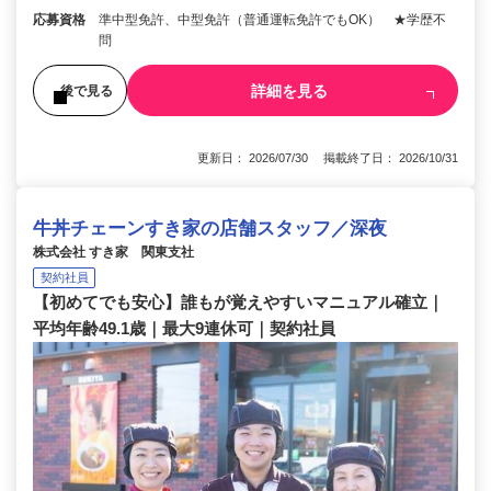
応募資格
準中型免許、中型免許（普通運転免許でもOK） ★学歴不
問
詳細を見る
後で見る
更新日： 2026/07/30 掲載終了日： 2026/10/31
牛丼チェーンすき家の店舗スタッフ／深夜
株式会社 すき家 関東支社
契約社員
【初めてでも安心】誰もが覚えやすいマニュアル確立｜
平均年齢49.1歳｜最大9連休可｜契約社員