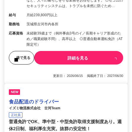
など、人々の暮らしを守る業務をお任せします。 ◎セコムの
セキュリティシステムは、トラブルを未然に防ぐため…
給与
月給239,800円以上
勤務地
茨城県古河市内各所
応募資格
未経験39歳まで（例外事由3号のイ／長期キャリア形成のた
め／職業経験不問）、高卒以上 ◎普通自動車運転免許（AT
限定可）
詳細を見る
後で見る
更新日： 2026/06/15 掲載終了日： 2027/06/30
NEW
食品配送のドライバー
イズミ物流株式会社 古河Team
正社員
普通免許でOK、準中型・中型免許取得支援制度あり。週
休2日制、福利厚生充実。抜群の安定性！