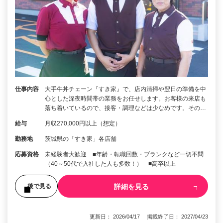
仕事内容
大手牛丼チェーン『すき家』で、店内清掃や翌日の準備を中
心とした深夜時間帯の業務をお任せします。お客様の来店も
落ち着いているので、接客・調理などは少なめです。その…
給与
月収270,000円以上（想定）
勤務地
茨城県の「すき家」各店舗
応募資格
未経験者大歓迎 ■年齢・転職回数・ブランクなど一切不問
（40～50代で入社した人も多数！） ■高卒以上
詳細を見る
後で見る
更新日： 2026/04/17 掲載終了日： 2027/04/23