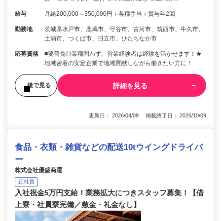
給与
月給200,000～350,000円＋各種手当＋賞与年2回
勤務地
茨城県水戸市、鹿嶋市、守谷市、古河市、筑西市、牛久市、
土浦市、つくば市、日立市、ひたちなか市
応募資格
■要普免◎業種問わず、営業経験者は経験を活かせます！★
地域密着の安定企業で地域貢献しながら働きたい方に！
詳細を見る
後で見る
更新日： 2026/04/09 掲載終了日： 2026/10/09
食品・衣類・雑貨などの配送10tウイングドライバ
ー
株式会社優盛商運
正社員
入社祝金5万円支給！業務拡大につきスタッフ募集！【借
上寮・社員寮完備／敷金・礼金なし】