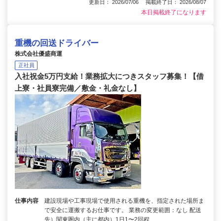
更新日： 2026/07/06 掲載終了日： 2026/08/07
本日掲載終了になります
重機の回送ドライバー
株式会社優盛商運
正社員
入社祝金5万円支給！業務拡大につきスタッフ募集！【借
上寮・社員寮完備／敷金・礼金なし】
仕事内容
建設現場や工事現場で使用される重機を、指定された場所ま
で安全に運搬するお仕事です。 業務の変更範囲：なし 配送
先）関東圏内（主に都内）1日1〜2回程…