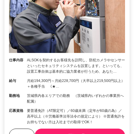
仕事内容
ALSOKを契約するお客様先を訪問し、防犯カメラやセンサー
といったセキュリティシステムを設置します。といっても、
設置工事自体は基本的に協力業者が行うため、あなた…
給与
月給194,300円～月給228,700円（大卒以上219,500円以上）
＋各種手当 《★…
勤務地
茨城県内各エリアでの勤務 （茨城県内いずれかの事業所へ
配属）
応募資格
要普通免許（AT限定可）／60歳未満（定年が60歳の為）／
高卒以上（※労働基準法等法令の規定により） ※普通免許を
お持ちでない方は入社までの取得でOK！