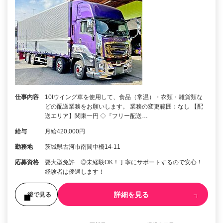
仕事内容
10tウイング車を使用して、食品（常温）・衣類・雑貨類な
どの配送業務をお願いします。 業務の変更範囲：なし 【配
送エリア】関東一円 ◇『フリー配送…
給与
月給420,000円
勤務地
茨城県古河市南間中橋14-11
応募資格
要大型免許 ◎未経験OK！丁寧にサポートするので安心！
経験者は優遇します！
詳細を見る
後で見る