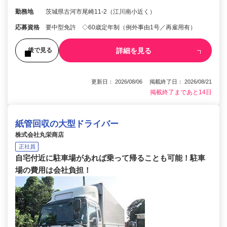
勤務地
茨城県古河市尾崎11-2（江川南小近く）
応募資格
要中型免許 ◇60歳定年制（例外事由1号／再雇用有）
詳細を見る
後で見る
更新日： 2026/08/06 掲載終了日： 2026/08/21
掲載終了まであと14日
紙管回収の大型ドライバー
株式会社丸栄商店
正社員
自宅付近に駐車場があれば乗って帰ることも可能！駐車
場の費用は会社負担！