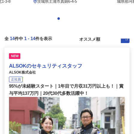
-3-8
茨城県土浦市真鍋6-4-5
城県那珂
14
1
-
14
全
件中
件を表示
NEW
ALSOKのセキュリティスタッフ
ALSOK株式会社
正社員
95%が未経験スタート｜1年目で月収31万円以上も！｜賞
与平均137万円｜20代30代多数活躍中！