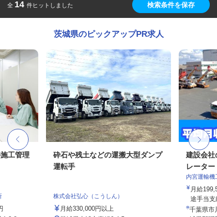
14
検索条件を保存
全
件ヒットしました
茨城県のピックアップPR求人
の施工管理
砕石や残土などの運搬大型ダンプ
建設会社
運転手
レーター
内宮運輸機
月給199,
所
株式会社弘心（こうしん）
途手当支給
円
月給330,000円以上
千葉県市