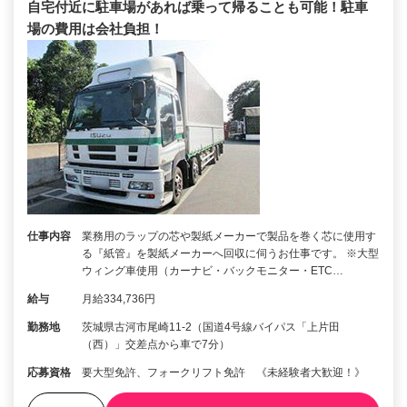
自宅付近に駐車場があれば乗って帰ることも可能！駐車
場の費用は会社負担！
仕事内容
業務用のラップの芯や製紙メーカーで製品を巻く芯に使用す
る『紙管』を製紙メーカーへ回収に伺うお仕事です。 ※大型
ウィング車使用（カーナビ・バックモニター・ETC…
給与
月給334,736円
勤務地
茨城県古河市尾崎11-2（国道4号線バイパス「上片田
（西）」交差点から車で7分）
応募資格
要大型免許、フォークリフト免許 《未経験者大歓迎！》