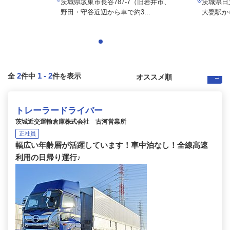
茨城県坂東市長谷787-7（旧岩井市、
茨城県日立
野田・守谷近辺から車で約3...
大甕駅か
2
1
-
2
全
件中
件を表示
トレーラードライバー
茨城近交運輸倉庫株式会社 古河営業所
正社員
幅広い年齢層が活躍しています！車中泊なし！全線高速
利用の日帰り運行♪