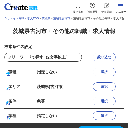
後で見る
閲覧履歴
会員登録
メニュー
クリエイト転職・求人TOP
＞
茨城県
＞
茨城県古河市
＞
茨城県古河市・その他の転職・求人情報
茨城県古河市・その他の転職・求人情報
検索条件の設定
絞り込む
職種
指定しない
選択
エリア
茨城県(古河市)
選択
条件
急募
選択
業種
指定しない
選択