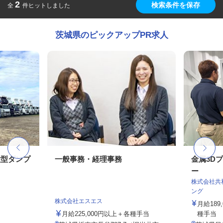
2
検索条件を保存
全
件ヒットしました
茨城県のピックアップPR求人
大型ダンプ
一般事務・経理事務
金属3D
ー
株式会社共
ング
株式会社エスエス
月給189
月給225,000円以上＋各種手当
種手当