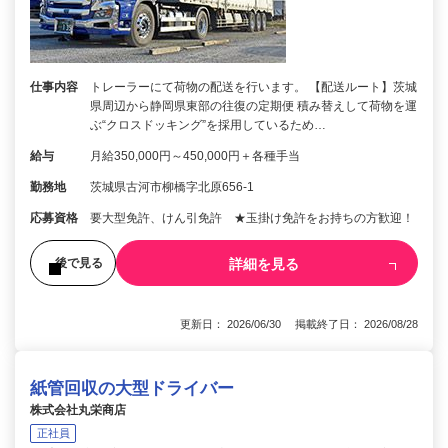
仕事内容
トレーラーにて荷物の配送を行います。 【配送ルート】茨城
県周辺から静岡県東部の往復の定期便 積み替えして荷物を運
ぶ“クロスドッキング”を採用しているため…
給与
月給350,000円～450,000円＋各種手当
勤務地
茨城県古河市柳橋字北原656-1
応募資格
要大型免許、けん引免許 ★玉掛け免許をお持ちの方歓迎！
詳細を見る
後で見る
更新日： 2026/06/30 掲載終了日： 2026/08/28
紙管回収の大型ドライバー
株式会社丸栄商店
正社員