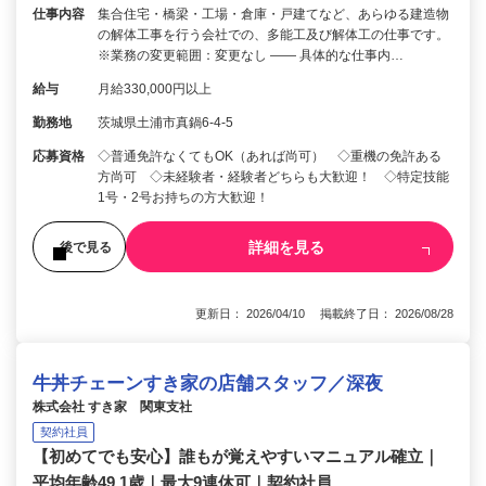
仕事内容
集合住宅・橋梁・工場・倉庫・戸建てなど、あらゆる建造物
の解体工事を行う会社での、多能工及び解体工の仕事です。
※業務の変更範囲：変更なし ―― 具体的な仕事内…
給与
月給330,000円以上
勤務地
茨城県土浦市真鍋6-4-5
応募資格
◇普通免許なくてもOK（あれば尚可） ◇重機の免許ある
方尚可 ◇未経験者・経験者どちらも大歓迎！ ◇特定技能
1号・2号お持ちの方大歓迎！
詳細を見る
後で見る
更新日： 2026/04/10 掲載終了日： 2026/08/28
牛丼チェーンすき家の店舗スタッフ／深夜
株式会社 すき家 関東支社
契約社員
【初めてでも安心】誰もが覚えやすいマニュアル確立｜
平均年齢49.1歳｜最大9連休可｜契約社員