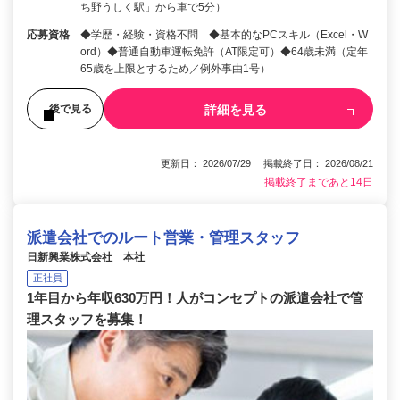
ち野うしく駅」から車で5分）
応募資格
◆学歴・経験・資格不問 ◆基本的なPCスキル（Excel・W
ord）◆普通自動車運転免許（AT限定可）◆64歳未満（定年
65歳を上限とするため／例外事由1号）
詳細を見る
後で見る
更新日： 2026/07/29 掲載終了日： 2026/08/21
掲載終了まであと14日
派遣会社でのルート営業・管理スタッフ
日新興業株式会社 本社
正社員
1年目から年収630万円！人がコンセプトの派遣会社で管
理スタッフを募集！