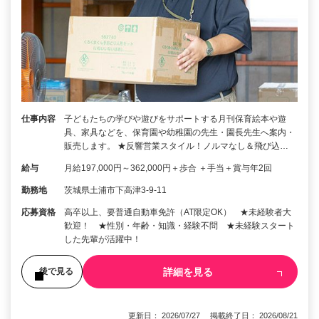
仕事内容
子どもたちの学びや遊びをサポートする月刊保育絵本や遊
具、家具などを、保育園や幼稚園の先生・園長先生へ案内・
販売します。 ★反響営業スタイル！ノルマなし＆飛び込…
給与
月給197,000円～362,000円＋歩合 ＋手当＋賞与年2回
勤務地
茨城県土浦市下高津3-9-11
応募資格
高卒以上、要普通自動車免許（AT限定OK） ★未経験者大
歓迎！ ★性別・年齢・知識・経験不問 ★未経験スタート
した先輩が活躍中！
詳細を見る
後で見る
更新日： 2026/07/27 掲載終了日： 2026/08/21