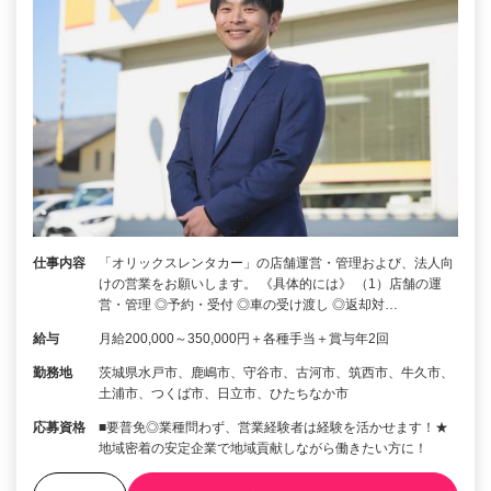
仕事内容
「オリックスレンタカー」の店舗運営・管理および、法人向
けの営業をお願いします。 《具体的には》 （1）店舗の運
営・管理 ◎予約・受付 ◎車の受け渡し ◎返却対…
給与
月給200,000～350,000円＋各種手当＋賞与年2回
勤務地
茨城県水戸市、鹿嶋市、守谷市、古河市、筑西市、牛久市、
土浦市、つくば市、日立市、ひたちなか市
応募資格
■要普免◎業種問わず、営業経験者は経験を活かせます！★
地域密着の安定企業で地域貢献しながら働きたい方に！