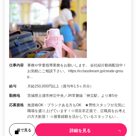
仕事内容
事務や学童指導業務をお願いします。 会社紹介動画配信中！
お気軽にご相談下さい。 https://v.classtream.jp/create-grou
p…
給与
月給250,000円以上（賞与年1.5ヶ月分）
勤務地
茨城県土浦市神立中央／JR常磐線「神立駅」より車5分
応募資格
無資格OK・ブランクある方もOK ★男性スタッフが元気に
職場を盛り上げています！☆現在非正規で、正職員をお考え
の方大歓迎！ ☆接客経験を活かしているスタッフもい…
詳細を見る
後で見る