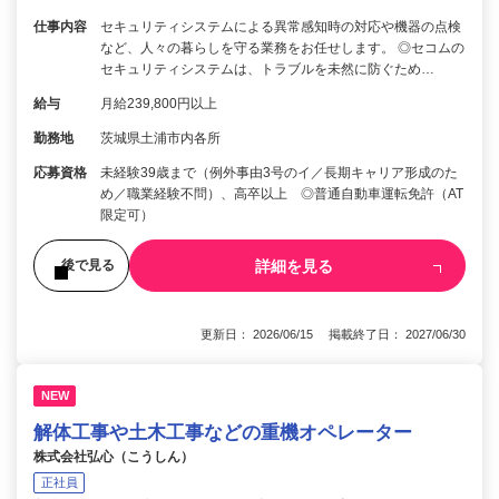
仕事内容
セキュリティシステムによる異常感知時の対応や機器の点検
など、人々の暮らしを守る業務をお任せします。 ◎セコムの
セキュリティシステムは、トラブルを未然に防ぐため…
給与
月給239,800円以上
勤務地
茨城県土浦市内各所
応募資格
未経験39歳まで（例外事由3号のイ／長期キャリア形成のた
め／職業経験不問）、高卒以上 ◎普通自動車運転免許（AT
限定可）
詳細を見る
後で見る
更新日： 2026/06/15 掲載終了日： 2027/06/30
NEW
解体工事や土木工事などの重機オペレーター
株式会社弘心（こうしん）
正社員