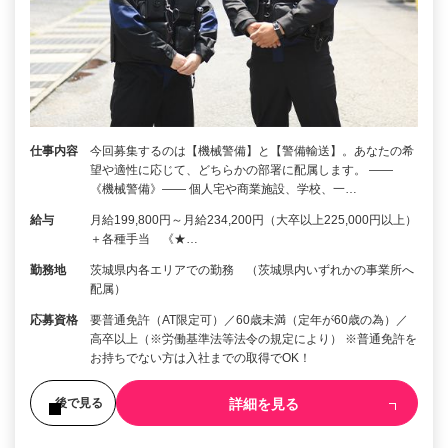
仕事内容
今回募集するのは【機械警備】と【警備輸送】。あなたの希
望や適性に応じて、どちらかの部署に配属します。 ――
《機械警備》―― 個人宅や商業施設、学校、一…
給与
月給199,800円～月給234,200円（大卒以上225,000円以上）
＋各種手当 《★…
勤務地
茨城県内各エリアでの勤務 （茨城県内いずれかの事業所へ
配属）
応募資格
要普通免許（AT限定可）／60歳未満（定年が60歳の為）／
高卒以上（※労働基準法等法令の規定により） ※普通免許を
お持ちでない方は入社までの取得でOK！
詳細を見る
後で見る