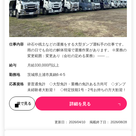
仕事内容
砕石や残土などの運搬をする大型ダンプ運転手の仕事です。
雨の日でも自社の解体現場で運搬作業があります。 ※業務の
変更範囲：変更あり（会社の定める業務） ―― …
給与
月給330,000円以上
勤務地
茨城県土浦市真鍋6-4-5
応募資格
要普通免許 ◇大型免許・重機の免許ある方尚可 ◇ダンプ
未経験者大歓迎！ ◇特定技能1号・2号お持ちの方大歓迎！
詳細を見る
後で見る
更新日： 2026/04/10 掲載終了日： 2026/08/28