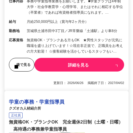
仕事内容
事務や学童指導業務をお願いします。 ■学童クラブは4年制
大学・社会学教育学・心理学等、またはそれに相応する学位
（卒業者）であれば有資格者指導員になれます。…
給与
月給250,000円以上（賞与年2ヶ月分）
勤務地
茨城県土浦市田中3丁目／JR常磐線「土浦駅」より車8分
応募資格
無資格OK・ブランクある方もOK ★男性スタッフが元気に
職場を盛り上げています！☆現在非正規で、正職員をお考え
の方大歓迎！ ☆接客経験を活かしているスタッフもい…
詳細を見る
後で見る
更新日： 2026/06/26 掲載終了日： 2027/04/02
学童の事務・学童指導員
クズオカ人材紹介所
正社員
無資格OK・ブランクOK 完全週休2日制（土曜・日曜）
高待遇の事務兼学童指導員