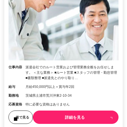
仕事内容
派遣会社でのルート営業および管理業務全般をお任せしま
す。 ＜主な業務＞ ■ルート営業 ■スタッフの管理・勤怠管理
■書類整理 ■派遣先とのやり取り…
給与
月給450,000円以上＋賞与年2回
勤務地
茨城県土浦市荒川沖東2-10-34
応募資格
特に必要な資格はありません
詳細を見る
後で見る