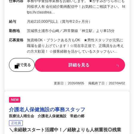
仕事内容
事務や学童指導業務をお願いします。 ★かすみがうら市にも
同様求人有 会社紹介動画配信中！お気軽にご相談下さい。 ht
tps://v.classtrea…
給与
月給210,000円以上（賞与年2.0ヶ月分）
勤務地
茨城県土浦市小山崎／JR常磐線「神立駅」より車15分
応募資格
無資格OK・ブランクある方もOK ★男性スタッフが元気に
職場を盛り上げています！☆現在非正規で、正職員をお考え
の方大歓迎！ ☆接客経験を活かしているスタッフもい…
詳細を見る
後で見る
更新日： 2026/08/05 掲載終了日： 2027/04/02
NEW
介護老人保健施設の事務スタッフ
医療法人晴生会 介護老人保健施設 常総の郷
正社員
＼未経験スタート活躍中！／経験よりも人柄重視◎残業