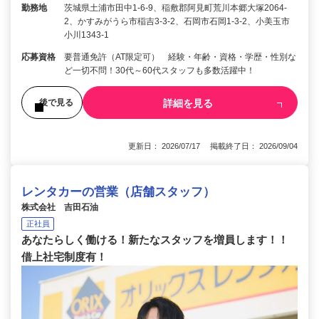
勤務地
茨城県土浦市田中1-6-9、稲敷郡阿見町荒川本郷大塚2064-
2、かすみがうら市稲吉3-3-2、石岡市石岡1-3-2、小美玉市
小川1343-1
応募資格
要普通免許（AT限定可） 経験・年齢・資格・学歴・性別な
ど一切不問！30代～60代スタッフも多数活躍中！
詳細を見る
後で見る
更新日： 2026/07/17 掲載終了日： 2026/09/04
レンタカーの営業（店舗スタッフ）
株式会社 吉田石油
正社員
あなたらしく働ける！新たなスタッフを増員します！！
借上社宅制度有！