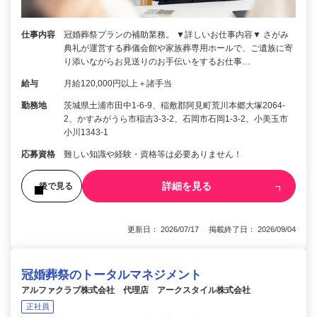
仕事内容
冠婚葬祭プランの補助業務。 ▼詳しいお仕事内容▼ さがみ
典礼が運営する葬儀会館や家族葬専用ホールで、ご遺族に寄
り添いながらお見送りのお手伝いをするお仕事…
給与
月給120,000円以上＋諸手当
勤務地
茨城県土浦市田中1-6-9、稲敷郡阿見町荒川本郷大塚2064-
2、かすみがうら市稲吉3-3-2、石岡市石岡1-3-2、小美玉市
小川1343-1
応募資格
難しい知識や経験・資格等は必要ありません！
詳細を見る
後で見る
更新日： 2026/07/17 掲載終了日： 2026/09/04
冠婚葬祭のトータルマネジメント
アルファクラブ株式会社 代理店 アークスタイル株式会社
正社員