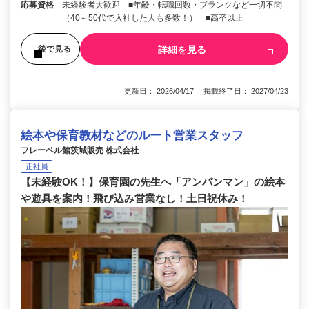
応募資格
未経験者大歓迎 ■年齢・転職回数・ブランクなど一切不問
（40～50代で入社した人も多数！） ■高卒以上
詳細を見る
後で見る
更新日： 2026/04/17 掲載終了日： 2027/04/23
絵本や保育教材などのルート営業スタッフ
フレーベル館茨城販売 株式会社
正社員
【未経験OK！】保育園の先生へ「アンパンマン」の絵本
や遊具を案内！飛び込み営業なし！土日祝休み！