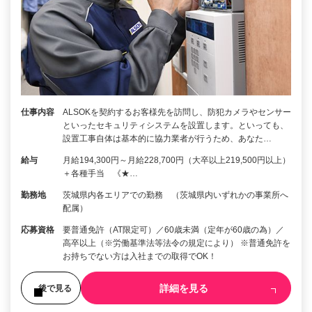
仕事内容
ALSOKを契約するお客様先を訪問し、防犯カメラやセンサー
といったセキュリティシステムを設置します。といっても、
設置工事自体は基本的に協力業者が行うため、あなた…
給与
月給194,300円～月給228,700円（大卒以上219,500円以上）
＋各種手当 《★…
勤務地
茨城県内各エリアでの勤務 （茨城県内いずれかの事業所へ
配属）
応募資格
要普通免許（AT限定可）／60歳未満（定年が60歳の為）／
高卒以上（※労働基準法等法令の規定により） ※普通免許を
お持ちでない方は入社までの取得でOK！
詳細を見る
後で見る