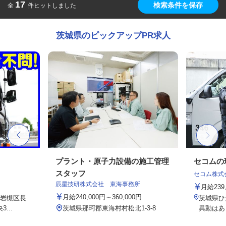
17
検索条件を保存
全
件ヒットしました
茨城県のピックアップPR求人
プラント・原子力設備の施工管理
セコムの
スタッフ
セコム株式
辰星技研株式会社 東海事務所
月給239
月給240,000円～360,000円
岩槻区長
茨城県ひ
...
茨城県那珂郡東海村村松北1-3-8
異動はあ