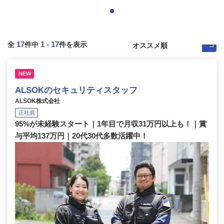
17
1
-
17
全
件中
件を表示
NEW
ALSOKのセキュリティスタッフ
ALSOK株式会社
正社員
95%が未経験スタート｜1年目で月収31万円以上も！｜賞
与平均137万円｜20代30代多数活躍中！