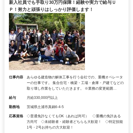
新入社員でも手取り30万円保障！経験や実力で給与Ｕ
Ｐ！努力と頑張りはしっかり評価します！
仕事内容
あらゆる建造物の解体工事を行う会社での、重機オペレータ
ーの仕事です。 集合住宅・橋梁・工場・倉庫・戸建てなどの
取り壊し作業をしていただきます。 ※業務の変更範囲…
給与
月給330,000円以上
勤務地
茨城県土浦市真鍋6-4-5
応募資格
◇普通免許なくてもOK（あれば尚可） ◇重機の免許ある
方尚可 ◇未経験者・経験者どちらも大歓迎！ ◇特定技能
1号・2号お持ちの方大歓迎！