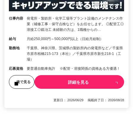
仕事内容
発電所・製鉄所・化学工場等プラント設備のメンテナンス作
業（補修工事・保守点検など）をお任せします。 ◎配管工◎
溶接工◎鍛冶工 未経験の方は、1職種からの…
給与
月給250,000円～500,000円以上（日給月給制）
勤務地
千葉県、神奈川県、茨城県の製鉄所内の発電所など／千葉県
市原市栢橋215-173（本社）／千葉県市原市新生218-1（工
場）
応募資格
要普通自動車免許 ※配管・溶接関係の資格ある方優遇！
詳細を見る
後で見る
更新日： 2026/06/29 掲載終了日： 2026/08/28
1