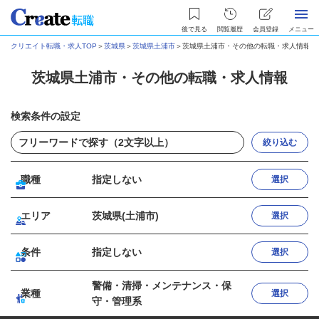
後で見る
閲覧履歴
会員登録
メニュー
クリエイト転職・求人TOP
＞
茨城県
＞
茨城県土浦市
＞
茨城県土浦市・その他の転職・求人情報
茨城県土浦市・その他の転職・求人情報
検索条件の設定
絞り込む
職種
指定しない
選択
エリア
茨城県(土浦市)
選択
条件
指定しない
選択
警備・清掃・メンテナンス・保
業種
選択
守・管理系