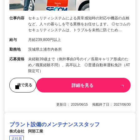
仕事内容
セキュリティシステムによる異常感知時の対応や機器の点検
など、人々の暮らしを守る業務をお任せします。 ◎セコムの
セキュリティシステムは、トラブルを未然に防ぐため…
給与
月給239,800円以上
勤務地
茨城県土浦市内各所
応募資格
未経験39歳まで（例外事由3号のイ／長期キャリア形成のた
め／職業経験不問）、高卒以上 ◎普通自動車運転免許（AT
限定可）
詳細を見る
後で見る
更新日： 2026/06/15 掲載終了日： 2027/06/30
プラント設備のメンテナンススタッフ
株式会社 阿部工業
正社員