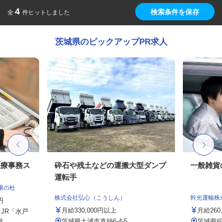
4
検索条件を保存
全
件ヒットしました
茨城県のピックアップPR求人
医療事務ス
砕石や残土などの運搬大型ダンプ
一般雑貨
運転手
康の杜
株式会社弘心（こうしん）
幹光運輸株
円
月給330,000円以上
月給260,
（JR「水戸
..
茨城県土浦市真鍋6-4-5
茨城県稲