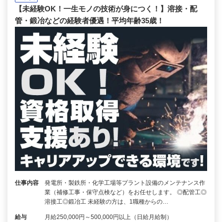
【未経験OK！一生モノの技術が身につく！】溶接・配
管・鍛冶などの経験者優遇！平均年齢35歳！
仕事内容
発電所・製鉄所・化学工場等プラント設備のメンテナンス作
業（補修工事・保守点検など）をお任せします。 ◎配管工◎
溶接工◎鍛冶工 未経験の方は、1職種からの…
給与
月給250,000円～500,000円以上（日給月給制）