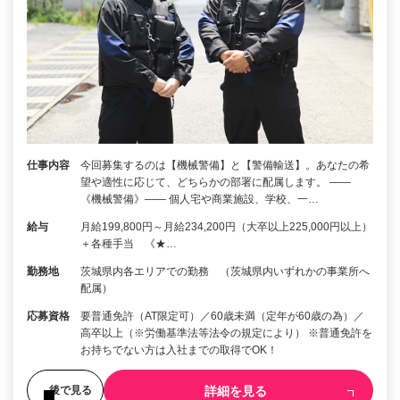
仕事内容
今回募集するのは【機械警備】と【警備輸送】。あなたの希
望や適性に応じて、どちらかの部署に配属します。 ――
《機械警備》―― 個人宅や商業施設、学校、一…
給与
月給199,800円～月給234,200円（大卒以上225,000円以上）
＋各種手当 《★…
勤務地
茨城県内各エリアでの勤務 （茨城県内いずれかの事業所へ
配属）
応募資格
要普通免許（AT限定可）／60歳未満（定年が60歳の為）／
高卒以上（※労働基準法等法令の規定により） ※普通免許を
お持ちでない方は入社までの取得でOK！
詳細を見る
後で見る