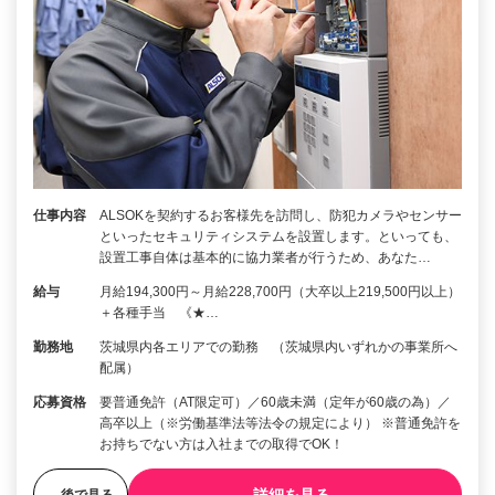
仕事内容
ALSOKを契約するお客様先を訪問し、防犯カメラやセンサー
といったセキュリティシステムを設置します。といっても、
設置工事自体は基本的に協力業者が行うため、あなた…
給与
月給194,300円～月給228,700円（大卒以上219,500円以上）
＋各種手当 《★…
勤務地
茨城県内各エリアでの勤務 （茨城県内いずれかの事業所へ
配属）
応募資格
要普通免許（AT限定可）／60歳未満（定年が60歳の為）／
高卒以上（※労働基準法等法令の規定により） ※普通免許を
お持ちでない方は入社までの取得でOK！
後で見る