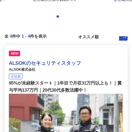
4
1
-
4
全
件中
件を表示
NEW
ALSOKのセキュリティスタッフ
ALSOK株式会社
正社員
95%が未経験スタート｜1年目で月収31万円以上も！｜賞
与平均137万円｜20代30代多数活躍中！