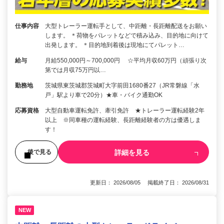
仕事内容
大型トレーラー運転手として、中距離・長距離配送をお願い
します。 ＊荷物をパレットなどで積み込み、目的地に向けて
出発します。 ＊目的地到着後は現地にてパレット…
給与
月給550,000円～700,000円 ☆平均月収60万円（頑張り次
第では月収75万円以…
勤務地
茨城県東茨城郡茨城町大字前田1680番27（JR常磐線「水
戸」駅より車で20分）★車・バイク通勤OK
応募資格
大型自動車運転免許、牽引免許 ★トレーラー運転経験2年
以上 ※同車種の運転経験、長距離経験者の方は優遇しま
す！
詳細を見る
後で見る
更新日： 2026/08/05 掲載終了日： 2026/08/31
NEW