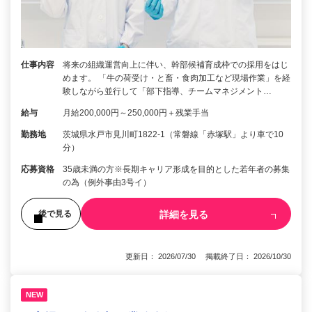
仕事内容
将来の組織運営向上に伴い、幹部候補育成枠での採用をはじ
めます。 「牛の荷受け・と畜・食肉加工など現場作業」を経
験しながら並行して「部下指導、チームマネジメント…
給与
月給200,000円～250,000円＋残業手当
勤務地
茨城県水戸市見川町1822-1（常磐線「赤塚駅」より車で10
分）
応募資格
35歳未満の方※長期キャリア形成を目的とした若年者の募集
の為（例外事由3号イ）
詳細を見る
後で見る
更新日： 2026/07/30 掲載終了日： 2026/10/30
NEW