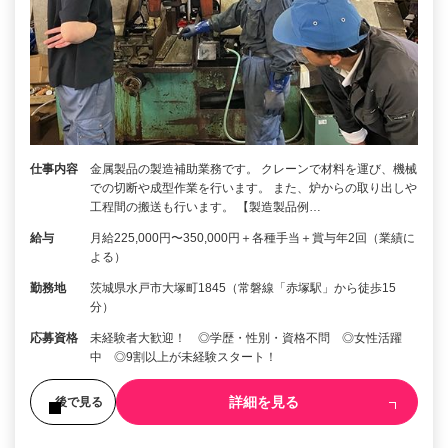
仕事内容
金属製品の製造補助業務です。 クレーンで材料を運び、機械
での切断や成型作業を行います。 また、炉からの取り出しや
工程間の搬送も行います。 【製造製品例…
給与
月給225,000円〜350,000円＋各種手当＋賞与年2回（業績に
よる）
勤務地
茨城県水戸市大塚町1845（常磐線「赤塚駅」から徒歩15
分）
応募資格
未経験者大歓迎！ ◎学歴・性別・資格不問 ◎女性活躍
中 ◎9割以上が未経験スタート！
詳細を見る
後で見る