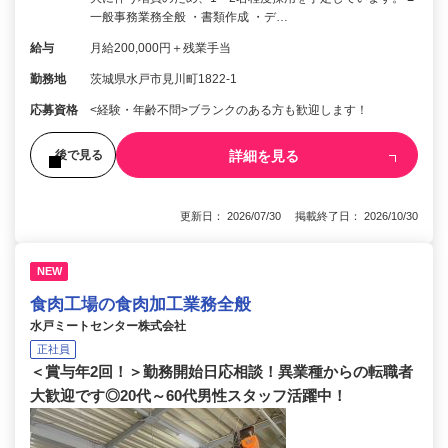
一般事務業務全般 ・書類作成 ・デ…
給与
月給200,000円＋残業手当
勤務地
茨城県水戸市見川町1822-1
応募資格
<経験・年齢不問>ブランクのある方も歓迎します！
詳細を見る
後で見る
更新日： 2026/07/30 掲載終了日： 2026/10/30
NEW
食肉工場の食肉加工業務全般
水戸ミートセンター株式会社
正社員
＜賞与年2回！＞勤務開始日応相談！異業種からの転職者
大歓迎です◎20代～60代男性スタッフ活躍中！