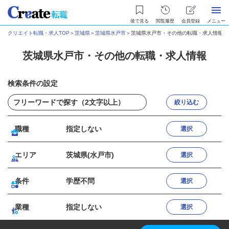
後で見る
閲覧履歴
会員登録
メニュー
クリエイト転職・求人TOP
＞
茨城県
＞
茨城県水戸市
＞
茨城県水戸市・その他の転職・求人情報
茨城県水戸市・その他の転職・求人情報
検索条件の設定
絞り込む
職種
指定しない
選択
エリア
茨城県(水戸市)
選択
条件
学歴不問
選択
業種
指定しない
選択