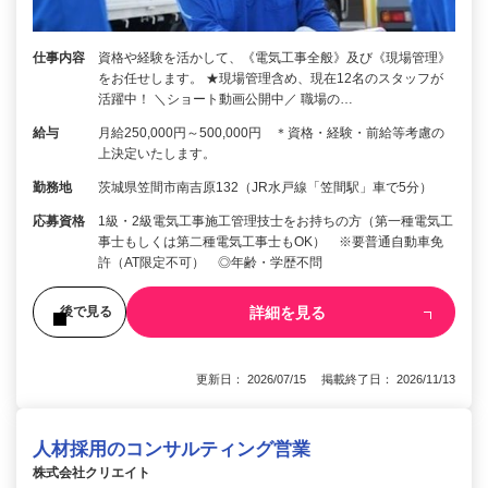
仕事内容
資格や経験を活かして、《電気工事全般》及び《現場管理》
をお任せします。 ★現場管理含め、現在12名のスタッフが
活躍中！ ＼ショート動画公開中／ 職場の…
給与
月給250,000円～500,000円 ＊資格・経験・前給等考慮の
上決定いたします。
勤務地
茨城県笠間市南吉原132（JR水戸線「笠間駅」車で5分）
応募資格
1級・2級電気工事施工管理技士をお持ちの方（第一種電気工
事士もしくは第二種電気工事士もOK） ※要普通自動車免
許（AT限定不可） ◎年齢・学歴不問
詳細を見る
後で見る
更新日： 2026/07/15 掲載終了日： 2026/11/13
人材採用のコンサルティング営業
株式会社クリエイト