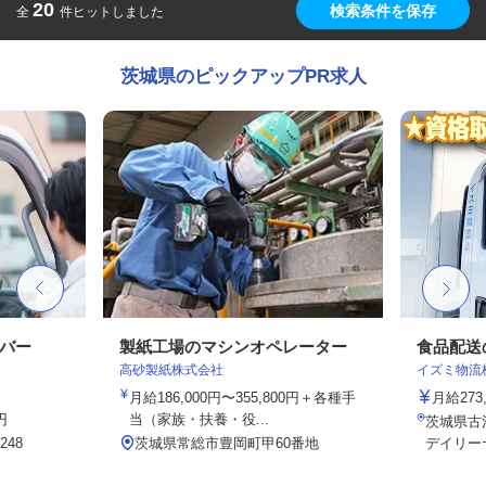
20
検索条件を保存
全
件ヒットしました
茨城県のピックアップPR求人
イバー
製紙工場のマシンオペレーター
食品配送
高砂製紙株式会社
イズミ物流
月給186,000円〜355,800円＋各種手
月給273,
円
当（家族・扶養・役...
茨城県古
48
茨城県常総市豊岡町甲60番地
デイリー