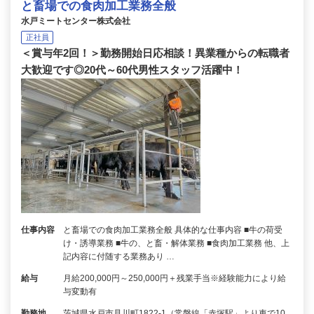
と畜場での食肉加工業務全般
水戸ミートセンター株式会社
正社員
＜賞与年2回！＞勤務開始日応相談！異業種からの転職者
大歓迎です◎20代～60代男性スタッフ活躍中！
仕事内容
と畜場での食肉加工業務全般 具体的な仕事内容 ■牛の荷受
け・誘導業務 ■牛の、と畜・解体業務 ■食肉加工業務 他、上
記内容に付随する業務あり …
給与
月給200,000円～250,000円＋残業手当※経験能力により給
与変動有
勤務地
茨城県水戸市見川町1822-1（常磐線「赤塚駅」より車で10