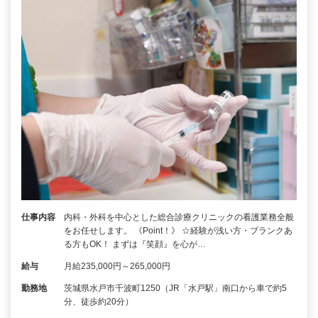
仕事内容
内科・外科を中心とした総合診療クリニックの看護業務全般
をお任せします。 《Point！》 ☆経験が浅い方・ブランクあ
る方もOK！ まずは『笑顔』を心が…
給与
月給235,000円～265,000円
勤務地
茨城県水戸市千波町1250（JR「水戸駅」南口から車で約5
分、徒歩約20分）