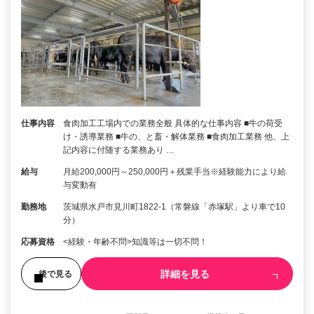
仕事内容
食肉加工工場内での業務全般 具体的な仕事内容 ■牛の荷受
け・誘導業務 ■牛の、と畜・解体業務 ■食肉加工業務 他、上
記内容に付随する業務あり …
給与
月給200,000円～250,000円＋残業手当※経験能力により給
与変動有
勤務地
茨城県水戸市見川町1822-1（常磐線「赤塚駅」より車で10
分）
応募資格
<経験・年齢不問>知識等は一切不問！
詳細を見る
後で見る