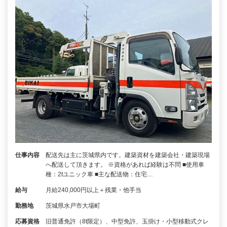
仕事内容
配送先は主に茨城県内です。建築資材を建築会社・建築現場
へ配送して頂きます。 ※資格があれば経験は不問 ■使用車
種：2tユニック車 ■主な配送物：住宅…
給与
月給240,000円以上＋残業・他手当
勤務地
茨城県水戸市大場町
応募資格
旧普通免許（8t限定）、中型免許、玉掛け・小型移動式クレ