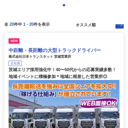
20
1
-
20
全
件中
件を表示
NEW
中距離・長距離の大型トラックドライバー
株式会社日本トランスネット 茨城営業所
正社員
茨城エリア採用強化中！40〜50代からの応募実績多数！
地域イベントに積極参加＊地域に根差した営業所◎