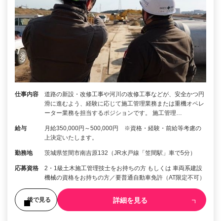
仕事内容
道路の新設・改修工事や河川の改修工事などが、安全かつ円
滑に進むよう、経験に応じて施工管理業務または重機オペレ
ーター業務を担当するポジションです。 施工管理…
給与
月給350,000円～500,000円 ※資格・経験・前給等考慮の
上決定いたします。
勤務地
茨城県笠間市南吉原132（JR水戸線「笠間駅」車で5分）
応募資格
2・1級土木施工管理技士をお持ちの方 もしくは 車両系建設
機械の資格をお持ちの方／要普通自動車免許（AT限定不可）
詳細を見る
後で見る