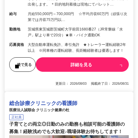
出発します。 ＊目的地到着後は現地にてパレット…
給与
月給550,000円～700,000円 ☆平均月収60万円（頑張り次
第では月収75万円以…
勤務地
茨城県東茨城郡茨城町大字前田1680番27（JR常磐線「水
戸」駅より車で20分）★車・バイク通勤OK
応募資格
大型自動車運転免許、牽引免許 ★トレーラー運転経験2年
以上 ※同車種の運転経験、長距離経験者は優遇します！
詳細を見る
後で見る
更新日： 2026/08/03 掲載終了日： 2026/08/31
総合診療クリニックの看護師
医療法人誠順会 クリニック健康の杜
正社員
子育てとの両立◎日勤のみの勤務も相談可能の看護師の
募集！経験浅めでも大歓迎♪職場体験お待ちしてます！