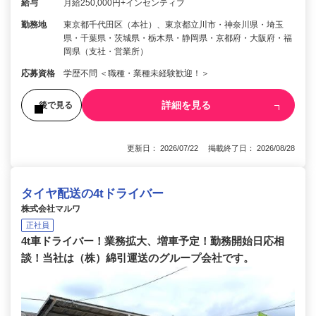
給与
月給250,000円+インセンティブ
勤務地
東京都千代田区（本社）、東京都立川市・神奈川県・埼玉
県・千葉県・茨城県・栃木県・静岡県・京都府・大阪府・福
岡県（支社・営業所）
応募資格
学歴不問 ＜職種・業種未経験歓迎！＞
詳細を見る
後で見る
更新日： 2026/07/22 掲載終了日： 2026/08/28
タイヤ配送の4tドライバー
株式会社マルワ
正社員
4t車ドライバー！業務拡大、増車予定！勤務開始日応相
談！当社は（株）綿引運送のグループ会社です。