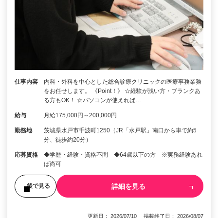
仕事内容
内科・外科を中心とした総合診療クリニックの医療事務業務
をお任せします。 《Point！》 ☆経験が浅い方・ブランクあ
る方もOK！ ☆パソコンが使えれば…
給与
月給175,000円～200,000円
勤務地
茨城県水戸市千波町1250（JR「水戸駅」南口から車で約5
分、徒歩約20分）
応募資格
◆学歴・経験・資格不問 ◆64歳以下の方 ※実務経験あれ
ば尚可
詳細を見る
後で見る
更新日： 2026/07/10 掲載終了日： 2026/08/07