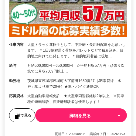
仕事内容
大型トラック運転手として、中距離・長距離配送をお願いし
ます。 ＊1日3便程届く荷物をパレットなどで積み込み、目
的地に向けて出発します。 ＊目的地到着後は現地…
給与
月給500,000円～650,000円 ☆平均月収57万円（頑張り次
第では月収70万円以上…
勤務地
茨城県東茨城郡茨城町大字前田1680番27（JR常磐線「水
戸」駅より車で20分）★車・バイク通勤OK
応募資格
大型自動車運転免許 ★大型車両運転経験2年以上 ※同車
種の運転経験、長距離経験者は優遇します！
詳細を見る
後で見る
更新日： 2026/08/03 掲載終了日： 2026/08/31