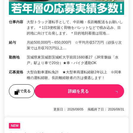
仕事内容
大型トラック運転手として、中距離・長距離配送をお願いし
ます。 ＊1日3便程届く荷物をパレットなどで積み込み、目
的地に向けて出発します。 ＊目的地到着後は現地…
給与
月給500,000円～650,000円 ☆平均月収57万円（頑張り次
第では月収70万円以上…
勤務地
茨城県東茨城郡茨城町大字前田1680番27（JR常磐線「水
戸」駅より車で20分）★車・バイク通勤OK
応募資格
大型自動車運転免許 ★大型車両運転経験2年以上 ※同車
種の運転経験、長距離経験者の方は優遇します！
詳細を見る
後で見る
更新日： 2026/08/05 掲載終了日： 2026/08/31
NEW