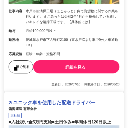
仕事内容
水戸市新清掃工場（えこみっと）内で資源物に関する作業を
行います。 えこみっとは令和2年4月から稼働している新し
いキレイな清掃工場です。 【具体的には】 …
給与
月給190,000円以上
勤務地
茨城県水戸市下入野町2100（東水戸ICより車で9分／車通勤
OK）
応募資格
経験・年齢・資格不問
詳細を見る
後で見る
更新日： 2026/07/10 掲載終了日： 2026/08/28
2tユニック車を使用した配送ドライバー
備海運送 有限会社
正社員
■入社祝い金5万円支給■土日休み■年間休日120日以上